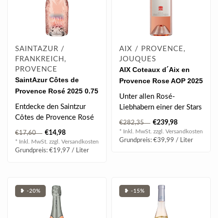
SAINTAZUR /
AIX / PROVENCE,
FRANKREICH,
JOUQUES
PROVENCE
AIX Coteaux d´Aix en
SaintAzur Côtes de
Provence Rose AOP 2025
Provence Rosé 2025 0.75
6 l (Methusalem)
Unter allen Rosé-
l
Entdecke den Saintzur
Liebhabern einer der Stars
Côtes de Provence Rosé
aus der Provence. Ein
€239,98
€282,35
– einen hellen, fruchtigen
strahlendes L..
* Inkl. MwSt. zzgl.
Versandkosten
€14,98
€17,60
Wein..
Grundpreis: €39,99 / Liter
* Inkl. MwSt. zzgl.
Versandkosten
Grundpreis: €19,97 / Liter
❥ -20%
❥ -15%