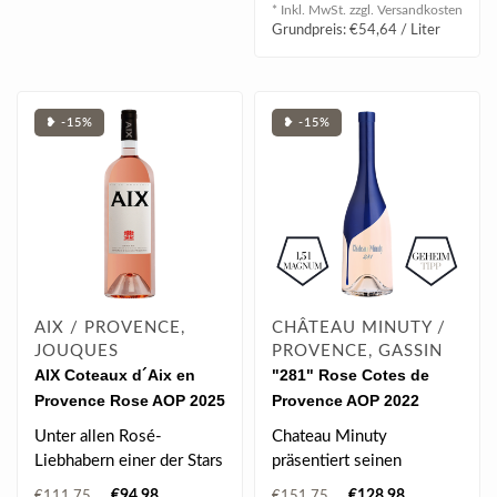
Kardamon..
* Inkl. MwSt. zzgl.
Versandkosten
Grundpreis: €54,64 / Liter
❥ -15%
❥ -15%
AIX / PROVENCE,
CHÂTEAU MINUTY /
JOUQUES
PROVENCE, GASSIN
AIX Coteaux d´Aix en
"281" Rose Cotes de
Provence Rose AOP 2025
Provence AOP 2022
Jeroboam 3.00 l
Magnum 1.50 l
Unter allen Rosé-
Chateau Minuty
Liebhabern einer der Stars
präsentiert seinen
aus der Provence. Ein
aufregend neuen Rosé
€94,98
€128,98
€111,75
€151,75