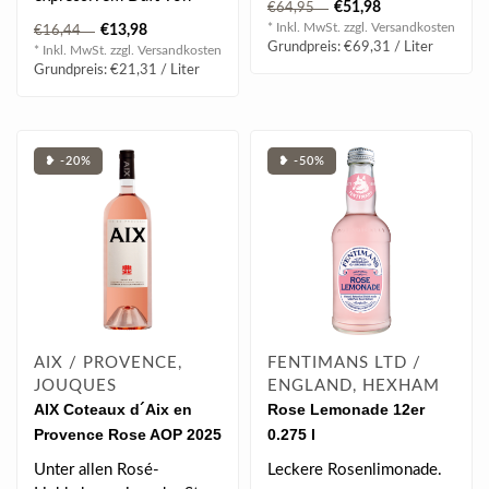
€51,98
€64,95
Ananas, Himbeere,
und absoluten Eyecatche..
* Inkl. MwSt. zzgl.
Versandkosten
€13,98
€16,44
Erdbeere & Wasser..
Grundpreis: €69,31 / Liter
* Inkl. MwSt. zzgl.
Versandkosten
Grundpreis: €21,31 / Liter
❥ -20%
❥ -50%
AIX / PROVENCE,
FENTIMANS LTD /
JOUQUES
ENGLAND, HEXHAM
AIX Coteaux d´Aix en
Rose Lemonade 12er
Provence Rose AOP 2025
0.275 l
Magnum 1.5 l
Unter allen Rosé-
Leckere Rosenlimonade.