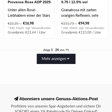
Provence Rose AOP 2025
0.75 l 12.5% vol
0.75 l
Unter allen Rosé-
Granatrosa mit zarten
Liebhabern einer der Stars
orangen Reflexen, sehr
aus der Provence. Ein
feine Perlage, subtile
€16,98
€94,98
€22,35
€111,75
strahlendes L..
Aromen von r..
* Inkl. MwSt. zzgl.
Versandkosten
* Inkl. MwSt. zzgl.
Versandkosten
Grundpreis: €22,64 / Liter
Grundpreis: €123,00 / Liter
Zeige
1
-
24
von 75
Mehr anzeigen
Abonniere unsere Genuss-Aktions-Post
Profitiere von unseren Spar-Angeboten und sichere Dir
SOFORT einen 3% Rabattcode für Deinen Einkauf!