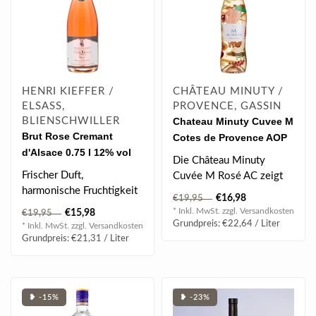
HENRI KIEFFER /
CHÂTEAU MINUTY /
ELSASS,
PROVENCE, GASSIN
BLIENSCHWILLER
Chateau Minuty Cuvee M
Brut Rose Cremant
Cotes de Provence AOP
d'Alsace 0.75 l 12% vol
Rose 2025 "Lucia Vinti"
Die Château Minuty
Limited Edition 0.75 l
Frischer Duft,
Cuvée M Rosé AC zeigt
harmonische Fruchtigkeit
feines, duftiges Bouquet
€16,98
€19,95
des Pinot Noir, feine
von süß g..
* Inkl. MwSt. zzgl.
Versandkosten
€15,98
€19,95
Bläschen. Exzell..
Grundpreis: €22,64 / Liter
* Inkl. MwSt. zzgl.
Versandkosten
Grundpreis: €21,31 / Liter
❥ -15%
❥ -23%