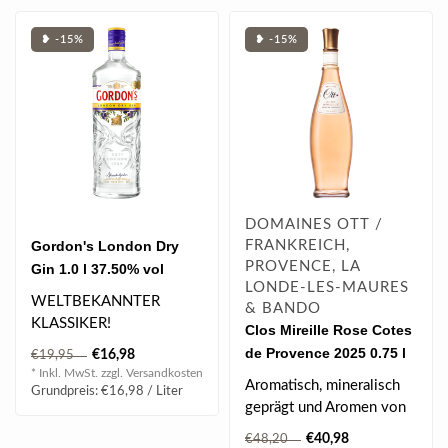
❥ -15%
❥ -15%
DOMAINES OTT /
Gordon's London Dry
FRANKREICH,
PROVENCE, LA
Gin 1.0 l 37.50% vol
LONDE-LES-MAURES
WELTBEKANNTER
& BANDO
KLASSIKER!
Clos Mireille Rose Cotes
Vom Schotten Alexander
de Provence 2025 0.75 l
€16,98
€19,95
Gordon 1769 in London
* Inkl. MwSt. zzgl.
Versandkosten
Aromatisch, mineralisch
gegründe..
Grundpreis: €16,98 / Liter
geprägt und Aromen von
Walderdbeeren, Zitrus &
€40,98
€48,20