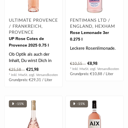
ULTIMATE PROVENCE
FENTIMANS LTD /
/ FRANKREICH,
ENGLAND, HEXHAM
PROVENCE
Rose Lemonade 3er
UP Rose Cotes de
0.275 l
Provence 2025 0.75 l
Leckere Rosenlimonade.
Ob Optik als auch der
Inhalt, Du wirst Dich in
€8,98
€10,55
diesen eleganten, fruchtig
* Inkl. MwSt. zzgl.
Versandkosten
€21,98
€25,58
- crem..
Grundpreis: €10,88 / Liter
* Inkl. MwSt. zzgl.
Versandkosten
Grundpreis: €29,31 / Liter
❥ -15%
❥ -15%