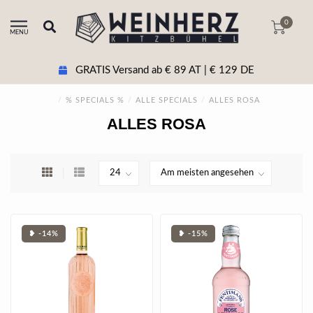
0
MENU
+43 5356 20511 Beratung & tel. Bestellung
/
% SPECIALS %
/
ALLE SPECIALS
/
ALLES ROSA
ALLES ROSA
❥ -14%
❥ -15%