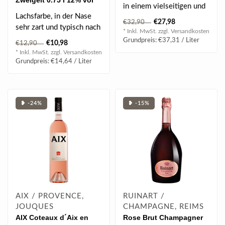
Zweigelt 0.75 l 12% vol
in einem vielseitigen und
Lachsfarbe, in der Nase
samtigen Trento DOC. Im
€27,98
€32,90
sehr zart und typisch nach
Glas..
* Inkl. MwSt. zzgl.
Versandkosten
Kirsche, einladend,
Grundpreis: €37,31 / Liter
€10,98
€12,90
klassisch..
* Inkl. MwSt. zzgl.
Versandkosten
Grundpreis: €14,64 / Liter
❥ -24%
❥ -15%
AIX / PROVENCE,
RUINART /
JOUQUES
CHAMPAGNE, REIMS
AIX Coteaux d´Aix en
Rose Brut Champagner