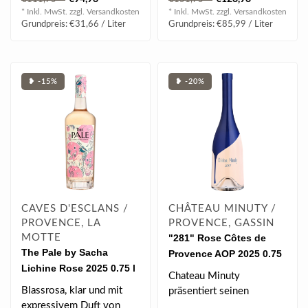
strahlendes L..
und absoluten Eyecatche..
* Inkl. MwSt. zzgl.
Versandkosten
* Inkl. MwSt. zzgl.
Versandkosten
Grundpreis: €31,66 / Liter
Grundpreis: €85,99 / Liter
❥ -15%
❥ -20%
CAVES D'ESCLANS /
CHÂTEAU MINUTY /
PROVENCE, LA
PROVENCE, GASSIN
MOTTE
"281" Rose Côtes de
The Pale by Sacha
Provence AOP 2025 0.75
Lichine Rose 2025 0.75 l
l
Chateau Minuty
Blassrosa, klar und mit
präsentiert seinen
expressivem Duft von
aufregend neuen Rosé