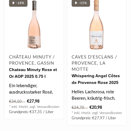
❥ -18%
❥ -15%
CHÂTEAU MINUTY /
CAVES D'ESCLANS /
PROVENCE, GASSIN
PROVENCE, LA
Chateau Minuty Rose et
MOTTE
Whispering Angel Côtes
Or AOP 2025 0.75 l
de Provence Rose 2025
Ein lebendiger,
0.75 l
Helles Lachsrosa, rote
ausdrucksstarker Rosé,
Beeren, kräutrig-frisch.
der lebhafte Aromen mit
€27,98
€34,10
Eleganter Provence-Rosé
einer intensiven..
* Inkl. MwSt. zzgl.
Versandkosten
€20,98
€24,70
mit ..
Grundpreis: €37,31 / Liter
* Inkl. MwSt. zzgl.
Versandkosten
Grundpreis: €27,97 / Liter