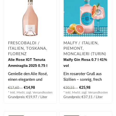
FRESCOBALDI /
MALFY / ITALIEN,
ITALIEN, TOSKANA,
PIEMONT,
FLORENZ
MONCALIERI (TURIN)
Alie Rose IGT Tenuta
Malfy Gin Rosa 0.7 l 41%
Ammiraglia 2025 0.75 l
vol
Genieße den Alie Rosé,
Ein rosaroter Gruß aus
einen eleganten und
Sizilien – sonnig, frech
aromatischen Wein mit
und unwiderstehlich.
€14,98
€25,98
€17,60
€30,55
Noten von Blu..
* Inkl. MwSt. zzgl.
Versandkosten
* Inkl. MwSt. zzgl.
Versandkosten
BEWER..
Grundpreis: €19,97 / Liter
Grundpreis: €37,11 / Liter