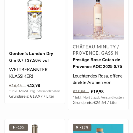
CHÂTEAU MINUTY /
Gordon's London Dry
PROVENCE, GASSIN
Prestige Rose Cotes de
Gin 0.7 l 37.50% vol
Provence AOC 2025 0.75
WELTBEKANNTER
l
Leuchtendes Rosa, offene
KLASSIKER!
direkte Aromen von
Vom Schotten Alexander
€13,98
€16,45
gelber Grapefruit, weißer
Gordon 1769 in London
* Inkl. MwSt. zzgl.
Versandkosten
€19,98
€25,85
Johannisb..
gegründe..
Grundpreis: €19,97 / Liter
* Inkl. MwSt. zzgl.
Versandkosten
Grundpreis: €26,64 / Liter
❥ -15%
❥ -15%