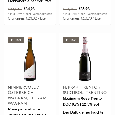
Liebhabern einer der Stars
aus der Provence. Ein
€34,98
€35,98
€43,50
€72,35
strahlendes L..
* Inkl. MwSt. zzgl.
Versandkosten
* Inkl. MwSt. zzgl.
Versandkosten
Grundpreis: €23,32 / Liter
Grundpreis: €10,90 / Liter
❥ -15%
❥ -15%
NIMMERVOLL /
FERRARI TRENTO /
ÖSTERREICH,
SÜDTIROL, TRENTINO
WAGRAM, FELS AM
Maximum Rose Trento
WAGRAM
DOC 0.75 l 12.5% vol
Rosé perlend vom
Der Duft kleiner Früchte