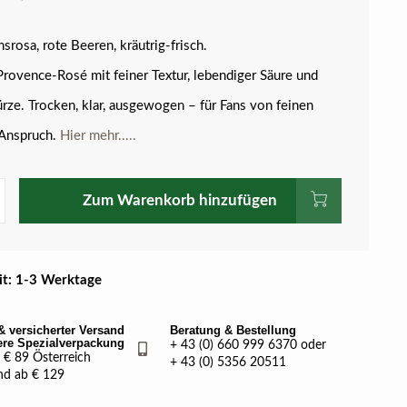
srosa, rote Beeren, kräutrig-frisch.
Provence-Rosé mit feiner Textur, lebendiger Säure und
ürze. Trocken, klar, ausgewogen – für Fans von feinen
 Anspruch.
Hier mehr.....
Zum Warenkorb hinzufügen
eit: 1-3 Werktage
& versicherter Versand
Beratung & Bestellung
ere Spezialverpackung
+ 43 (0) 660 999 6370 oder
€ 89 Österreich
+ 43 (0) 5356 20511
nd ab € 129