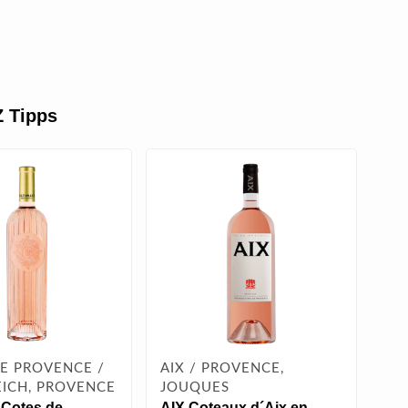
 Tipps
E PROVENCE /
AIX / PROVENCE,
CH
ICH, PROVENCE
JOUQUES
PR
Cotes de
AIX Coteaux d´Aix en
Ch