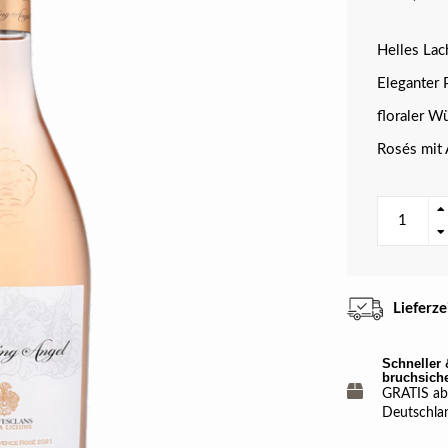
Helles Lach
Eleganter 
floraler W
Rosés mit
Lieferz
Schneller 
bruchsich
GRATIS ab 
Deutschla