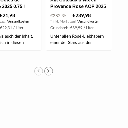
2025 0.75 l
Provence Rose AOP 2025
Co
6 l (Methusalem)
Ros
€21,98
€239,98
€282,35
€1
Lim
zzgl.
Versandkosten
* Inkl. MwSt. zzgl.
Versandkosten
* Ink
€29,31 / Liter
Grundpreis: €39,99 / Liter
Grun
s auch der Inhalt,
Unter allen Rosé-Liebhabern
Die
ich in diesen
einer der Stars aus der
Ros
Provence..
Bo.