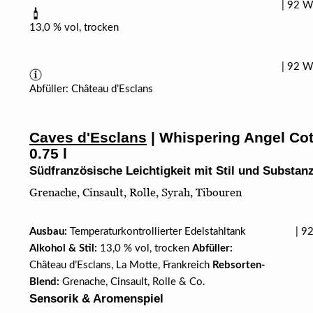
| 92 W
13,0 % vol, trocken
| 92 W
Abfüller: Château d’Esclans
Caves d'Esclans
| Whispering Angel Co
0.75 l
Südfranzösische Leichtigkeit mit Stil und Substan
Grenache, Cinsault, Rolle, Syrah, Tibouren
Ausbau:
Temperaturkontrollierter Edelstahltank
| 92
Alkohol & Stil:
13,0 % vol, trocken
Abfüller:
Château d’Esclans, La Motte, Frankreich
Rebsorten-
Blend:
Grenache, Cinsault, Rolle & Co.
Sensorik & Aromenspiel