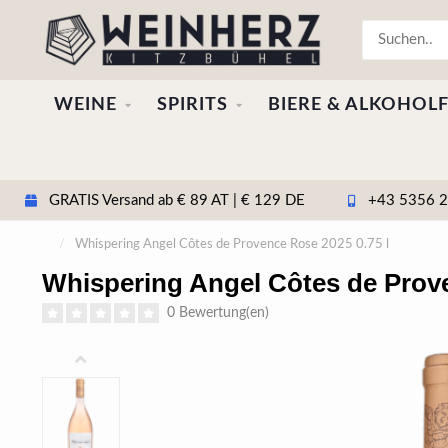
WEINE
SPIRITS
BIERE & ALKOHOLF
GRATIS Versand ab € 89 AT | € 129 DE
+43 5356 20
/
Whispering Angel Côtes de Provence Rose 2025 0.75 l
Whispering Angel Côtes de Prove
0 Bewertung(en)