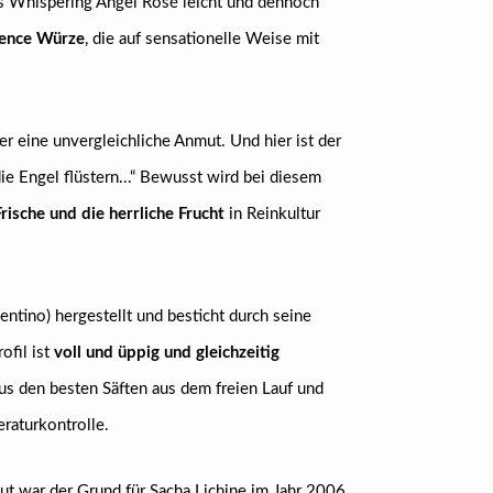
 Whispering Angel Rosé leicht und dennoch
vence Würze
, die auf sensationelle Weise mit
er eine unvergleichliche Anmut. Und hier ist der
 Engel flüstern...“ Bewusst wird bei diesem
rische und die herrliche Frucht
in Reinkultur
ntino) hergestellt und besticht durch seine
ofil ist
voll und üppig und gleichzeitig
us den besten Säften aus dem freien Lauf und
raturkontrolle.
ut war der Grund für Sacha Lichine im Jahr 2006