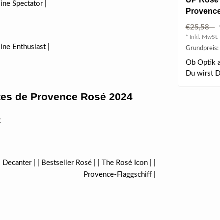
ine Spectator |
Provence 
€25,58
* Inkl. MwSt. 
ine Enthusiast |
Grundpreis: 
Ob Optik al
Du wirst D
elegan..
tes de Provence Rosé 2024
z
 Decanter | | Bestseller Rosé | | The Rosé Icon | |
Provence-Flaggschiff |