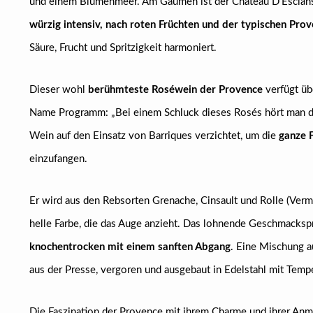
und einem Blumenmeer. Am Gaumen ist der Château D'Esclans
würzig intensiv, nach roten Früchten und der typischen Pro
Säure, Frucht und Spritzigkeit harmoniert.
Dieser wohl
berühmteste Roséwein der Provence
verfügt üb
Name Programm: „Bei einem Schluck dieses Rosés hört man die
Wein auf den Einsatz von Barriques verzichtet, um die
ganze F
einzufangen.
Er wird aus den Rebsorten Grenache, Cinsault und Rolle (Verme
helle Farbe, die das Auge anzieht. Das lohnende Geschmackspr
knochentrocken mit einem sanften Abgang
. Eine Mischung a
aus der Presse, vergoren und ausgebaut in Edelstahl mit Tempe
Die Faszination der Provence mit ihrem Charme und ihrer Anm