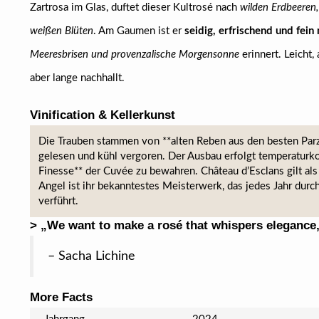
Zartrosa im Glas, duftet dieser Kultrosé nach
wilden Erdbeeren
weißen Blüten
. Am Gaumen ist er
seidig, erfrischend und fein
Meeresbrisen und provenzalische Morgensonne
erinnert. Leicht, 
aber lange nachhallt.
Vinification & Kellerkunst
Die Trauben stammen von **alten Reben aus den besten Parz
gelesen und kühl vergoren. Der Ausbau erfolgt temperaturkont
Finesse** der Cuvée zu bewahren. Château d’Esclans gilt a
Angel ist ihr bekanntestes Meisterwerk, das jedes Jahr dur
verführt.
> „We want to make a rosé that whispers elegance, 
– Sacha Lichine
More Facts