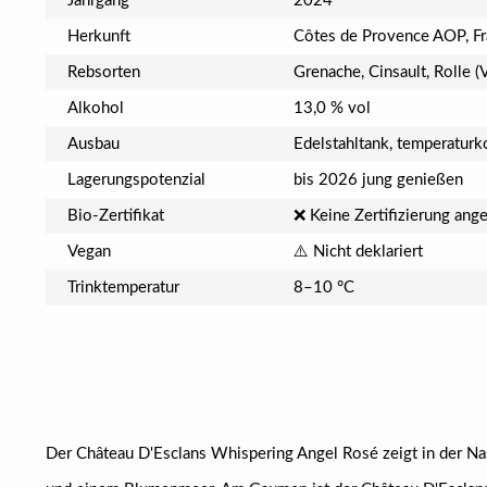
Jahrgang
2024
Herkunft
Côtes de Provence AOP, Fr
Rebsorten
Grenache, Cinsault, Rolle (
Alkohol
13,0 % vol
Ausbau
Edelstahltank, temperaturko
Lagerungspotenzial
bis 2026 jung genießen
Bio-Zertifikat
❌ Keine Zertifizierung ang
Vegan
⚠️ Nicht deklariert
Trinktemperatur
8–10 °C
Der Château D'Esclans Whispering Angel Rosé zeigt in der N