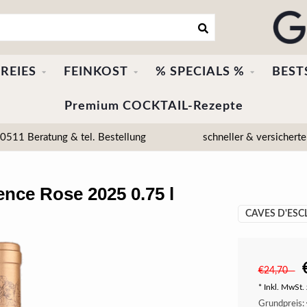
REIES
FEINKOST
% SPECIALS %
BEST
Premium COCKTAIL-Rezepte
511 Beratung & tel. Bestellung
schneller & versicherte
nce Rose 2025 0.75 l
CAVES D'ESC
€24,70
* Inkl. MwSt. 
Grundpreis: 