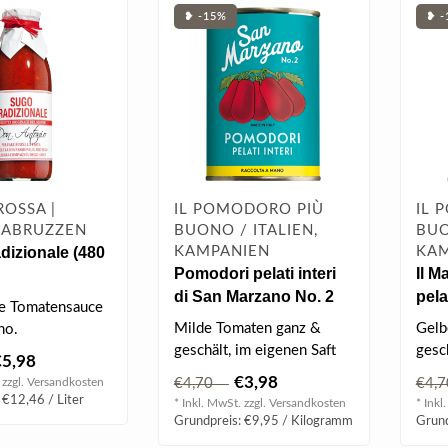
❥ -15%
❥ -
ROSSA |
IL POMODORO PIÙ
IL 
, ABRUZZEN
BUONO / ITALIEN,
BUO
dizionale (480
KAMPANIEN
KAM
Pomodori pelati interi
Il M
di San Marzano No. 2
pela
che Tomatensauce
(400g)
Milde Tomaten ganz &
Gelb
no.
geschält, im eigenen Saft
gesch
€5,98
aus San Marzano...
€3,98
 zzgl.
Versandkosten
€4,70
€4
 €12,46 / Liter
* Inkl. MwSt. zzgl.
Versandkosten
* Inkl
Grundpreis: €9,95 / Kilogramm
Grund