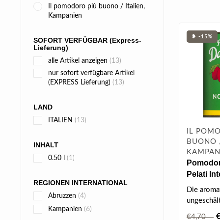
Il pomodoro più buono / Italien,
Kampanien
❥ -15%
SOFORT VERFÜGBAR (Express-
Lieferung)
alle Artikel anzeigen
(13)
nur sofort verfügbare Artikel
(EXPRESS Lieferung)
(13)
LAND
ITALIEN
(13)
IL POM
BUONO /
INHALT
KAMPAN
0.50 l
(1)
Pomodori
Pelati In
REGIONEN INTERNATIONAL
Die aroma
Abruzzen
(4)
ungeschäl
Kampanien
(6)
zeichnen s
€4,70