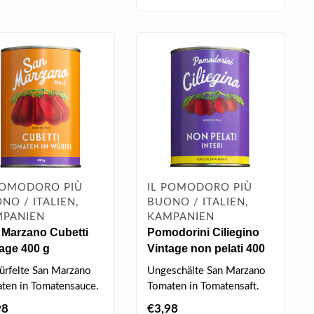
POMODORO PIÙ
IL POMODORO PIÙ
NO / ITALIEN,
BUONO / ITALIEN,
PANIEN
KAMPANIEN
 Marzano Cubetti
Pomodorini Ciliegino
age 400 g
Vintage non pelati 400
g
rfelte San Marzano
Ungeschälte San Marzano
ten in Tomatensauce.
Tomaten in Tomatensaft.
98
€3,98