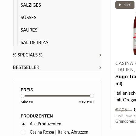
SALZIGES
❥ -15%
SÜSSES
SAURES
SAL DE IBIZA
% SPECIALS %
CASINA 
BESTSELLER
ITALIEN
Sugo Tra
ml)
PREIS
Italienis
mit Orega
Min: €
0
Max: €
10
€7,05
PRODUZENTEN
* Inkl. MwSt.
Grundpreis:
Alle Produzenten
Casina Rossa | Italien, Abruzzen