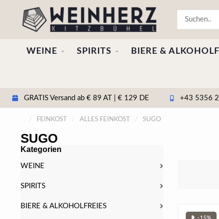
WEINE
SPIRITS
BIERE & ALKOHOLF
GRATIS Versand ab € 89 AT | € 129 DE
+43 5356 20
/
FEINKOST
/
ALLES FEINKOST
/
SUGO
SUGO
Kategorien
WEINE
SPIRITS
BIERE & ALKOHOLFREIES
❥ -15%