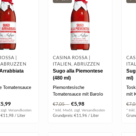
ROSSA |
CASINA ROSSA |
CAS
, ABRUZZEN
ITALIEN, ABRUZZEN
ITA
'Arrabbiata
Sugo alla Piemontese
Sugo
(480 ml)
ml)
che Tomatensauce
Piemontesische
Tosk
Tomatensauce mit Barolo
mit 
Rotwein.
und e
€5,99
€5,98
€7,05
€7
 zzgl.
Versandkosten
* Inkl. MwSt. zzgl.
Versandkosten
* Inkl
 €11,98 / Liter
Grundpreis: €11,96 / Liter
Grund