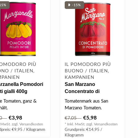
15%
❥ -15%
POMODORO PIÙ
IL POMODORO PIÙ
NO / ITALIEN,
BUONO / ITALIEN,
PANIEN
KAMPANIEN
arzanella Pomodori
San Marzano
ti gialli 400g
Concentrato di
Pomodori 400 g
e Tomaten, ganz &
Tomatenmark aus San
ält.
Marzano Tomaten.
€3,98
€5,98
,70
€7,05
. MwSt. zzgl.
Versandkosten
* Inkl. MwSt. zzgl.
Versandkosten
preis: €9,95 / Kilogramm
Grundpreis: €14,95 /
Kilogramm