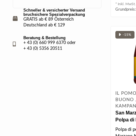
intensiven 
* Inkl. MwSt.
Grundpreis:
Schneller & versicherter Versand
bruchsichere Spezialverpackung
GRATIS ab € 89 Österreich
Deutschland ab € 129
❥ -15%
Beratung & Bestellung
+ 43 (0) 660 999 6370 oder
+ 43 (0) 5356 20511
IL POM
BUONO /
KAMPAN
San Marz
Polpa di
Tomatenf
Polpa di 
Vintage 