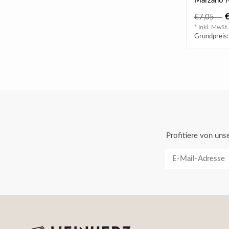
Marzano 
€7,05
* Inkl. MwSt.
Grundpreis:
Profitiere von un