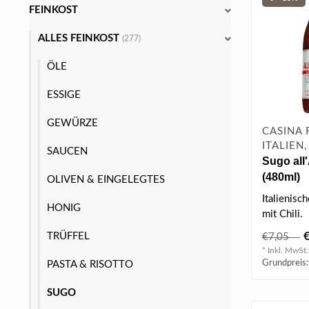
FEINKOST
ALLES FEINKOST
(277)
ÖLE
ESSIGE
GEWÜRZE
CASINA 
ITALIEN
SAUCEN
Sugo all
(480ml)
OLIVEN & EINGELEGTES
Italienis
HONIG
mit Chili.
TRÜFFEL
€7,05
* Inkl. MwSt.
Grundpreis:
PASTA & RISOTTO
SUGO