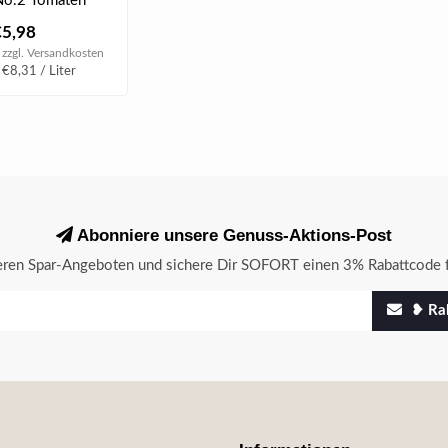
No.2 Tomaten
€5,98
 zzgl.
Versandkosten
 €8,31 / Liter
Abonniere unsere Genuss-Aktions-Post
seren Spar-Angeboten und sichere Dir SOFORT einen 3% Rabattcode f
❥ Rab