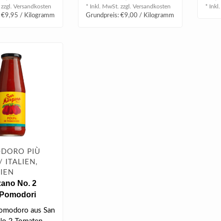
..
 zzgl.
Versandkosten
* Inkl. MwSt. zzgl.
Versandkosten
* Inkl
 €9,95 / Kilogramm
Grundpreis: €9,00 / Kilogramm
ODORO PIÙ
 ITALIEN,
IEN
ano No. 2
 Pomodori
ruchtfleisch
pomodoro aus San
(720 ml)