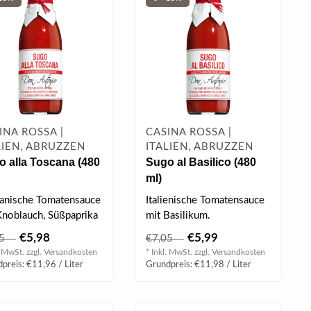
INA ROSSA |
CASINA ROSSA |
LIEN, ABRUZZEN
ITALIEN, ABRUZZEN
 alla Toscana (480
Sugo al Basilico (480
ml)
anische Tomatensauce
Italienische Tomatensauce
Knoblauch, Süßpaprika
mit Basilikum.
xtra viel Olivenöl...
€5,98
€5,99
,05
€7,05
. MwSt. zzgl.
Versandkosten
* Inkl. MwSt. zzgl.
Versandkosten
preis: €11,96 / Liter
Grundpreis: €11,98 / Liter