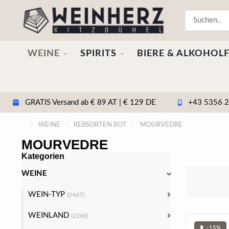
WEINE
SPIRITS
BIERE & ALKOHOLF
GRATIS Versand ab € 89 AT | € 129 DE
+43 5356 20
/
WEINE
/
REBSORTEN ROT
/
MOURVEDRE
MOURVEDRE
Kategorien
WEINE
WEIN-TYP
(2467)
WEINLAND
(2268)
❥ -15%