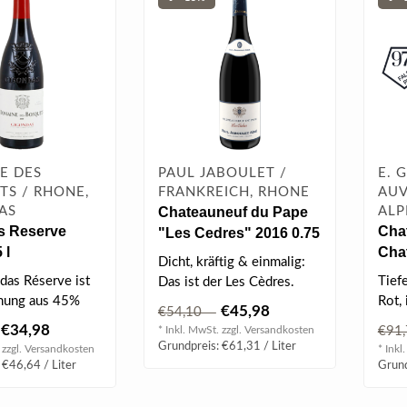
E DES
PAUL JABOULET /
E. 
TS / RHONE,
FRANKREICH, RHONE
AUV
AS
Chateauneuf du Pape
ALP
s Reserve
Cha
"Les Cedres" 2016 0.75
 l
Cha
l
Dicht, kräftig & einmalig:
Gra
das Réserve ist
Tief
Das ist der Les Cèdres.
2019
hung aus 45%
Rot,
€45,98
€54,10
 30% Syrah, 20%
rote
€34,98
* Inkl. MwSt. zzgl.
Versandkosten
€91
G..
Grundpreis: €61,31 / Liter
 zzgl.
Versandkosten
* Inkl
 €46,64 / Liter
Grund