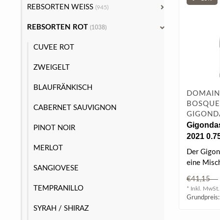
REBSORTEN WEISS
(945)
REBSORTEN ROT
(1038)
CUVEE ROT
ZWEIGELT
BLAUFRÄNKISCH
DOMAIN
BOSQUE
CABERNET SAUVIGNON
GIGOND
Gigonda
PINOT NOIR
2021 0.75
MERLOT
Der Gigon
eine Misc
SANGIOVESE
Grenache,
€41,15
Mourvè..
TEMPRANILLO
* Inkl. MwSt.
Grundpreis:
SYRAH / SHIRAZ