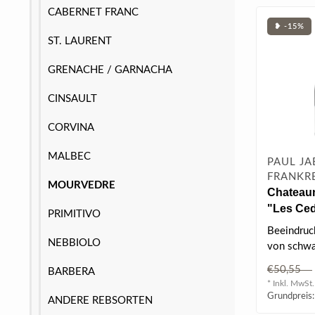
CABERNET FRANC
❥ -15%
ST. LAURENT
GRENACHE / GARNACHA
CINSAULT
CORVINA
MALBEC
PAUL JA
FRANKR
MOURVEDRE
Chateau
"Les Ced
PRIMITIVO
l
Beeindru
NEBBIOLO
von schwa
die sich m
€50,55
BARBERA
Espresso u
* Inkl. MwSt.
Grundpreis:
ANDERE REBSORTEN