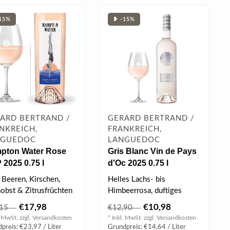
15%
❥ -15%
ARD BERTRAND /
GERARD BERTRAND /
NKREICH,
FRANKREICH,
NGUEDOC
LANGUEDOC
pton Water Rose
Gris Blanc Vin de Pays
2025 0.75 l
d'Oc 2025 0.75 l
 Beeren, Kirschen,
Helles Lachs- bis
nobst & Zitrusfrüchten
Himbeerrosa, duftiges
umige, mineralische
Bouquet von frischen
€17,98
€10,98
,15
€12,90
n..
Erdbeeren, mit eine..
. MwSt. zzgl.
Versandkosten
* Inkl. MwSt. zzgl.
Versandkosten
preis: €23,97 / Liter
Grundpreis: €14,64 / Liter