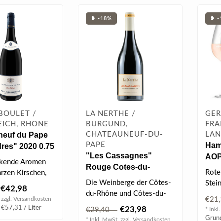
❥ -18%
❥ -
BOULET /
LA NERTHE /
GER
EICH, RHONE
BURGUND,
FRA
neuf du Pape
CHATEAUNEUF-DU-
LA
PAPE
Ham
res" 2020 0.75
"Les Cassagnes"
AOP 
ckende Aromen
Rouge Cotes-du-
Rote
rzen Kirschen,
Rhone 2021 0.75 l
Die Weinberge der Côtes-
Stei
it Noten von
€42,98
du-Rhône und Côtes-du-
- bl
n..
 zzgl.
Versandkosten
€21
Rhône Villages „Les
Note
 €57,31 / Liter
€23,98
€29,40
* Inkl
Cassagne..
Grund
* Inkl. MwSt. zzgl.
Versandkosten