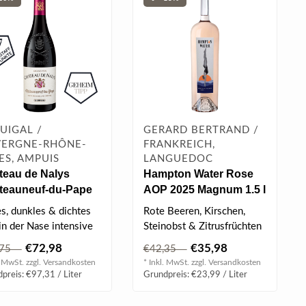
GUIGAL /
GERARD BERTRAND /
ERGNE-RHÔNE-
FRANKREICH,
ES, AMPUIS
LANGUEDOC
teau de Nalys
Hampton Water Rose
teauneuf-du-Pape
AOP 2025 Magnum 1.5 l
nd Vin AOC Rouge
es, dunkles & dichtes
Rote Beeren, Kirschen,
 0.75 l
 in der Nase intensive
Steinobst & Zitrusfrüchten
 und schwarze Beeren,
- blumige, mineralische
€72,98
€35,98
,75
€42,35
Noten..
. MwSt. zzgl.
Versandkosten
* Inkl. MwSt. zzgl.
Versandkosten
preis: €97,31 / Liter
Grundpreis: €23,99 / Liter