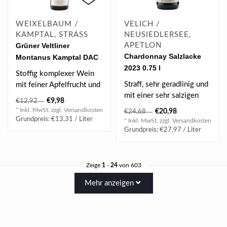
WEIXELBAUM /
VELICH /
KAMPTAL, STRASS
NEUSIEDLERSEE,
Grüner Veltliner
APETLON
Chardonnay Salzlacke
Montanus Kamptal DAC
2023 0.75 l
2025 0.75 l
Stoffig komplexer Wein
Straff, sehr geradlinig und
mit feiner Apfelfrucht und
mit einer sehr salzigen
Ananas.
€9,98
€12,92
Note - bedingt durch die
* Inkl. MwSt. zzgl.
Versandkosten
€20,98
€24,68
aus..
BEWERTUNG
Grundpreis: €13,31 / Liter
* Inkl. MwSt. zzgl.
Versandkosten
| 92 Fa..
Grundpreis: €27,97 / Liter
Zeige
1
-
24
von 603
Mehr anzeigen