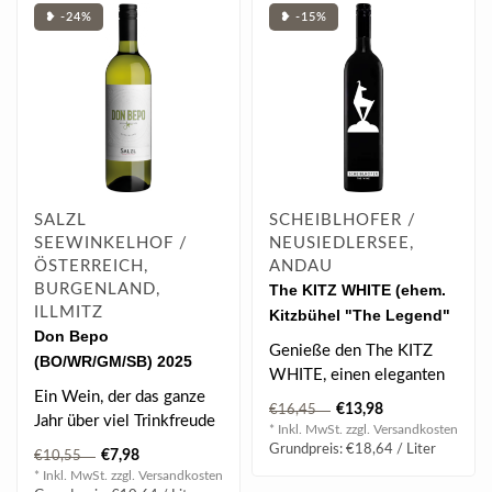
❥ -24%
❥ -15%
SALZL
SCHEIBLHOFER /
SEEWINKELHOF /
NEUSIEDLERSEE,
ÖSTERREICH,
ANDAU
BURGENLAND,
The KITZ WHITE (ehem.
ILLMITZ
Kitzbühel "The Legend"
Don Bepo
Weiss) 2024 0.75 l
Genieße den The KITZ
(BO/WR/GM/SB) 2025
WHITE, einen eleganten
0.75 l
Ein Wein, der das ganze
Sauvignon Blanc mit
€13,98
€16,45
Jahr über viel Trinkfreude
cremigem Volume..
* Inkl. MwSt. zzgl.
Versandkosten
bereitet und Lust auf ein
Grundpreis: €18,64 / Liter
€7,98
€10,55
we..
* Inkl. MwSt. zzgl.
Versandkosten