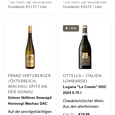
kräftig & würzig, satt i..
* Inkl. MwSt. zzgl.
Versandkosten
* Inkl. MwSt. zzgl.
Versandkosten
Grundpreis: €11,97 / Liter
Grundpreis: €20,31 / Liter
❥ -23%
FRANZ HIRTZBERGER
OTTELLA / ITALIEN,
/ÖSTERREICH,
LOMBARDEI
WACHAU, SPITZ AN
Lugana "Le Creete" DOC
DER DONAU
2024 0.75 l
Grüner Veltliner Smaragd
Charakteristischer Wein.
Honivogl Wachau DAC
Aus den allerfeinsten
2024 Magnum 1.5 l
Auf der prestigeträchtigen
Lehmböden, ein Wein, der
€18,98
€24,70