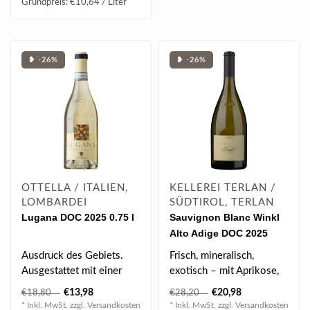
Grundpreis: €10,64 / Liter
❥ -26%
❥ -26%
OTTELLA / ITALIEN,
KELLEREI TERLAN /
LOMBARDEI
SÜDTIROL, TERLAN
Lugana DOC 2025 0.75 l
Sauvignon Blanc Winkl
Alto Adige DOC 2025
0.75 l
Ausdruck des Gebiets.
Frisch, mineralisch,
Ausgestattet mit einer
exotisch – mit Aprikose,
exklusiven Frische,
Mandarine, Passionsfrucht
€13,98
€20,98
€18,80
€28,20
Schmackhaftigke..
und fe..
* Inkl. MwSt. zzgl.
Versandkosten
* Inkl. MwSt. zzgl.
Versandkosten