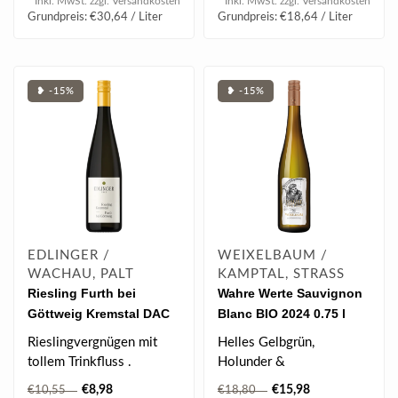
* Inkl. MwSt. zzgl.
Versandkosten
* Inkl. MwSt. zzgl.
Versandkosten
Grundpreis: €30,64 / Liter
Grundpreis: €18,64 / Liter
❥ -15%
❥ -15%
EDLINGER /
WEIXELBAUM /
WACHAU, PALT
KAMPTAL, STRASS
Riesling Furth bei
Wahre Werte Sauvignon
Göttweig Kremstal DAC
Blanc BIO 2024 0.75 l
2025 0.75 l
Rieslingvergnügen mit
Helles Gelbgrün,
tollem Trinkfluss .
Holunder &
Johannisbeeren, elegant,
€8,98
€15,98
€10,55
€18,80