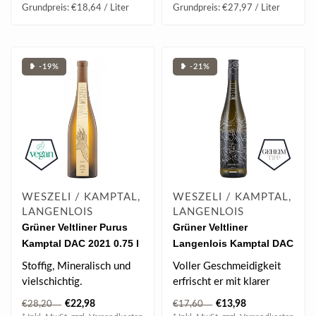
Grundpreis: €18,64 / Liter
Grundpreis: €27,97 / Liter
❥ -19%
❥ -21%
WESZELI / KAMPTAL,
WESZELI / KAMPTAL,
LANGENLOIS
LANGENLOIS
Grüner Veltliner Purus
Grüner Veltliner
Kamptal DAC 2021 0.75 l
Langenlois Kamptal DAC
BIO 2025 0.75 l
Stoffig, Mineralisch und
Voller Geschmeidigkeit
vielschichtig.
erfrischt er mit klarer
Frucht, feiner Würze,
€22,98
€13,98
€28,20
€17,60
elegantem ..