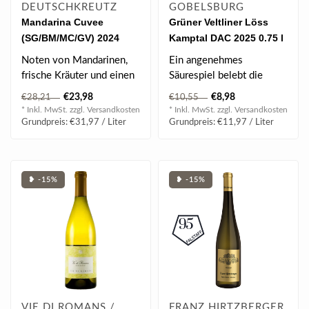
DEUTSCHKREUTZ
GOBELSBURG
Mandarina Cuvee
Grüner Veltliner Löss
(SG/BM/MC/GV) 2024
Kamptal DAC 2025 0.75 l
0.75 l
Noten von Mandarinen,
Ein angenehmes
frische Kräuter und einen
Säurespiel belebt die
Hauch von Salzkaramell...
Aromen von frischem
€23,98
€8,98
€28,21
€10,55
Apfel und einem Hauch ..
* Inkl. MwSt. zzgl.
Versandkosten
* Inkl. MwSt. zzgl.
Versandkosten
Grundpreis: €31,97 / Liter
Grundpreis: €11,97 / Liter
❥ -15%
❥ -15%
VIE DI ROMANS /
FRANZ HIRTZBERGER