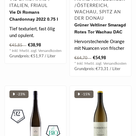
ITALIEN, FRIAUL
/ÖSTERREICH,
Vie Di Romans
WACHAU, SPITZ AN
DER DONAU
Chardonnay 2022 0.75 l
Grüner Veltliner Smaragd
Tief texturiert, fast ölig
Rotes Tor Wachau DAC
und opulent.
2024 0.75 l
Hervorstechende Orange
€38,98
€45,85
mit Nuancen von frischer
* Inkl. MwSt. zzgl.
Versandkosten
Mango.
Grundpreis: €51,97 / Liter
€54,98
€64,70
* Inkl. MwSt. zzgl.
Versandkosten
BEWERTUNG:
Grundpreis: €73,31 / Liter
| 95 Falst..
❥ -23%
❥ -15%