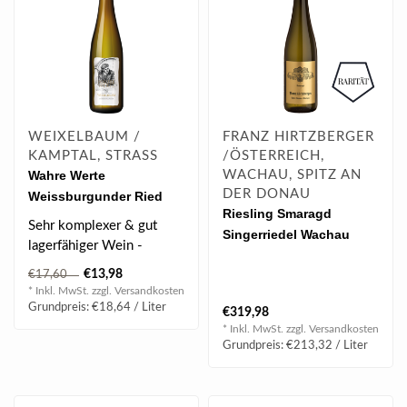
WEIXELBAUM /
FRANZ HIRTZBERGER
KAMPTAL, STRASS
/ÖSTERREICH,
Wahre Werte
WACHAU, SPITZ AN
DER DONAU
Weissburgunder Ried
Riesling Smaragd
Gaisberg 2024 0.75 l
Sehr komplexer & gut
Singerriedel Wachau
lagerfähiger Wein -
DAC 2024 Magnum 1.5 l
Universeller
€13,98
€17,60
Speisenbegleiter.
* Inkl. MwSt. zzgl.
Versandkosten
Grundpreis: €18,64 / Liter
€319,98
BEWE..
* Inkl. MwSt. zzgl.
Versandkosten
Grundpreis: €213,32 / Liter