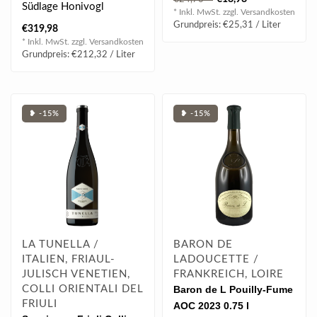
Südlage Honivogl
im Deta..
* Inkl. MwSt. zzgl.
Versandkosten
wachsen die
Grundpreis: €25,31 / Liter
€319,98
berühmtesten Veltline..
* Inkl. MwSt. zzgl.
Versandkosten
Grundpreis: €212,32 / Liter
❥ -15%
❥ -15%
LA TUNELLA /
BARON DE
ITALIEN, FRIAUL-
LADOUCETTE /
JULISCH VENETIEN,
FRANKREICH, LOIRE
COLLI ORIENTALI DEL
Baron de L Pouilly-Fume
FRIULI
AOC 2023 0.75 l