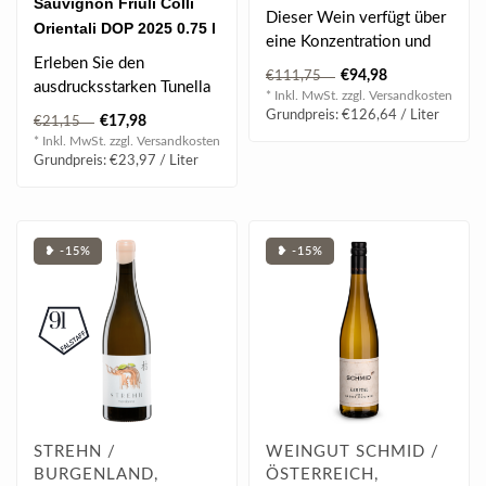
Sauvignon Friuli Colli
Dieser Wein verfügt über
Orientali DOP 2025 0.75 l
eine Konzentration und
Erleben Sie den
Dichte, wie sie nur sehr
€94,98
€111,75
ausdrucksstarken Tunella
alte ..
* Inkl. MwSt. zzgl.
Versandkosten
Sauvignon mit intensiven
Grundpreis: €126,64 / Liter
€17,98
€21,15
Aromen und ein..
* Inkl. MwSt. zzgl.
Versandkosten
Grundpreis: €23,97 / Liter
❥ -15%
❥ -15%
STREHN /
WEINGUT SCHMID /
BURGENLAND,
ÖSTERREICH,