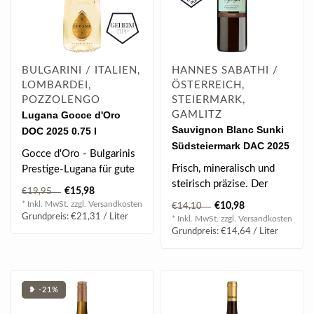
BULGARINI / ITALIEN,
HANNES SABATHI /
LOMBARDEI,
ÖSTERREICH,
POZZOLENGO
STEIERMARK,
Lugana Gocce d'Oro
GAMLITZ
Sauvignon Blanc Sunki
DOC 2025 0.75 l
Südsteiermark DAC 2025
Gocce d'Oro - Bulgarinis
0.75 l
Frisch, mineralisch und
Prestige-Lugana für gute
steirisch präzise. Der
Freunde!
€15,98
€19,95
Sunki Sauvignon Blanc
DER Lugana, der al..
* Inkl. MwSt. zzgl.
Versandkosten
€10,98
€14,10
Südsteier..
Grundpreis: €21,31 / Liter
* Inkl. MwSt. zzgl.
Versandkosten
Grundpreis: €14,64 / Liter
❥ -21%