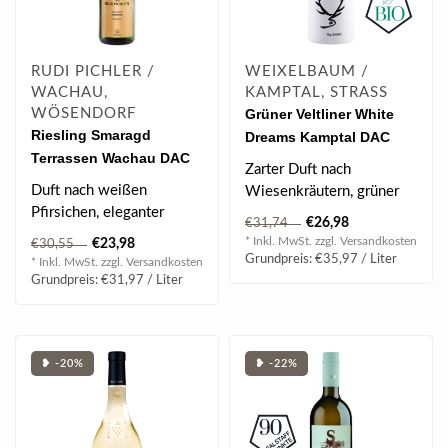
RUDI PICHLER /
WEIXELBAUM /
WACHAU,
KAMPTAL, STRASS
WÖSENDORF
Grüner Veltliner White
Riesling Smaragd
Dreams Kamptal DAC
Terrassen Wachau DAC
2025 0.75 l
Zarter Duft nach
2025 0.75 l
Duft nach weißen
Wiesenkräutern, grüner
Pfirsichen, eleganter
Apfel und Limette, dazu
€26,98
€31,74
Speisenbegleiter mit
ein Hauch gelb..
* Inkl. MwSt. zzgl.
Versandkosten
€23,98
€30,55
dezenten Schieferno..
Grundpreis: €35,97 / Liter
* Inkl. MwSt. zzgl.
Versandkosten
Grundpreis: €31,97 / Liter
❥ -20%
❥ -22%