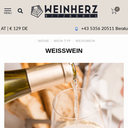
0
MENU
+43 5356 20511 Beratung & tel. Bestellung
/
WEINE
/
WEIN-TYP
/
WEISSWEIN
WEISSWEIN