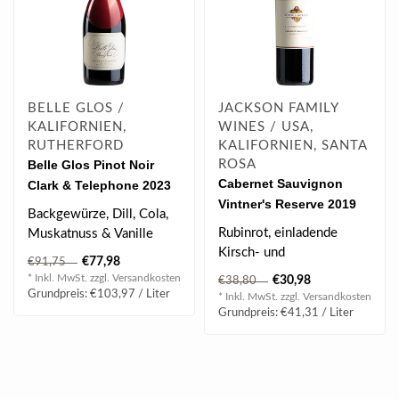
BELLE GLOS /
JACKSON FAMILY
KALIFORNIEN,
WINES / USA,
RUTHERFORD
KALIFORNIEN, SANTA
Belle Glos Pinot Noir
ROSA
Cabernet Sauvignon
Clark & Telephone 2023
Vintner's Reserve 2019
0.75 l
Backgewürze, Dill, Cola,
0.75 l
Rubinrot, einladende
Muskatnuss & Vanille
Kirsch- und
reife Preiselbeeren,
€77,98
€91,75
Cassisaromen, komplex
Karamell, An..
* Inkl. MwSt. zzgl.
Versandkosten
€30,98
€38,80
strukturiert, festes Tann..
Grundpreis: €103,97 / Liter
* Inkl. MwSt. zzgl.
Versandkosten
Grundpreis: €41,31 / Liter