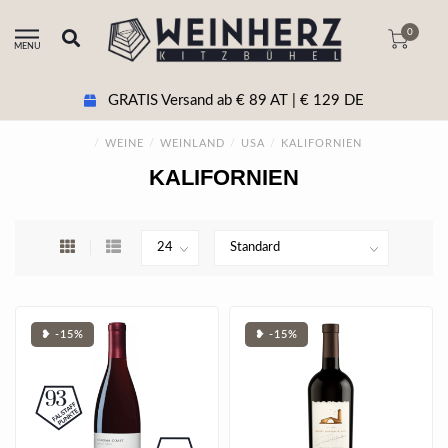
0
MENU
GRATIS Versand ab € 89 AT | € 129 DE
/
WEINE
/
WEINLAND
/
USA
/
KALIFORNIEN
KALIFORNIEN
❥ -15%
❥ -15%