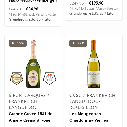
Haut-Médoc-Weinbergen
Fruchtnuancen, filigrane
€199,98
€249,95
von Château Cissac,
Zitrusnoten,..
* Inkl. MwSt. zzgl.
Versandkosten
€54,98
€64,70
dessen Coupage s..
Grundpreis: €133,32 / Liter
* Inkl. MwSt. zzgl.
Versandkosten
Grundpreis: €36,65 / Liter
❥ -15%
❥ -22%
SIEUR D'ARQUES /
GVSC / FRANKREICH,
FRANKREICH,
LANGUEDOC-
LANGUEDOC
ROUSSILLON
Grande Cuvee 1531 de
Les Mougeottes
Aimery Cremant Rose
Chardonnay Vieilles
0.75 l 12.50% vol
Vignes 2025 0.75 l