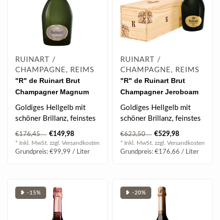
RUINART /
RUINART /
CHAMPAGNE, REIMS
CHAMPAGNE, REIMS
"R" de Ruinart Brut
"R" de Ruinart Brut
Champagner Magnum
Champagner Jeroboam
1.5 l 12% vol
3.00 l 12% vol
Goldiges Hellgelb mit
Goldiges Hellgelb mit
schöner Brillanz, feinstes
schöner Brillanz, feinstes
Musseux, wunderschöner
Musseux, wunderschöner
€149,98
€529,98
€176,45
€623,50
Perlen..
Perlen..
* Inkl. MwSt. zzgl.
Versandkosten
* Inkl. MwSt. zzgl.
Versandkosten
Grundpreis: €99,99 / Liter
Grundpreis: €176,66 / Liter
❥ -15%
❥ -20%