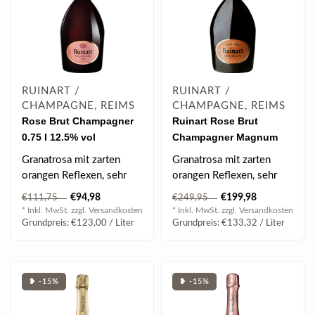
RUINART /
RUINART /
CHAMPAGNE, REIMS
CHAMPAGNE, REIMS
Rose Brut Champagner
Ruinart Rose Brut
0.75 l 12.5% vol
Champagner Magnum
1.5 l 12.5% vol
Granatrosa mit zarten
Granatrosa mit zarten
orangen Reflexen, sehr
orangen Reflexen, sehr
feine Perlage, subtile
feine Perlage, subtile
€94,98
€199,98
€111,75
€249,95
Aromen von r..
Aromen von r..
* Inkl. MwSt. zzgl.
Versandkosten
* Inkl. MwSt. zzgl.
Versandkosten
Grundpreis: €123,00 / Liter
Grundpreis: €133,32 / Liter
❥ -15%
❥ -15%