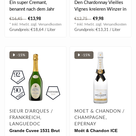
Ein super Cremant,
Den Chardonnay Vieilles
benannt nach dem Jahr
Vignes kreieren Winzer in
seiner Entdeckung! Die
Saint-Chinian im
€13,98
€9,98
€16,45
€12,75
Sekttradition in..
Languedoc-Rou..
* Inkl. MwSt. zzgl.
Versandkosten
* Inkl. MwSt. zzgl.
Versandkosten
Grundpreis: €18,64 / Liter
Grundpreis: €13,31 / Liter
❥ -15%
❥ -15%
SIEUR D'ARQUES /
MOET & CHANDON /
FRANKREICH,
CHAMPAGNE,
LANGUEDOC
EPERNAY
Grande Cuvee 1531 Brut
Moët & Chandon ICE