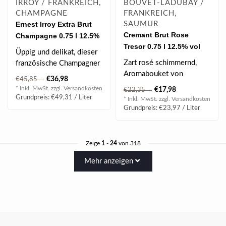
IRROY / FRANKREICH,
BOUVET-LADUBAY /
CHAMPAGNE
FRANKREICH,
Ernest Irroy Extra Brut
SAUMUR
Cremant Brut Rose
Champagne 0.75 l 12.5%
Tresor 0.75 l 12.5% vol
vol
Üppig und delikat, dieser
Zart rosé schimmernd,
französische Champagner
Aromabouket von
ist ein Fest - natürlich zu..
€36,98
€45,85
Veilchen und reifen
* Inkl. MwSt. zzgl.
Versandkosten
€17,98
€22,35
Beeren, feincremig, ..
Grundpreis: €49,31 / Liter
* Inkl. MwSt. zzgl.
Versandkosten
Grundpreis: €23,97 / Liter
Zeige
1
-
24
von 318
Mehr anzeigen