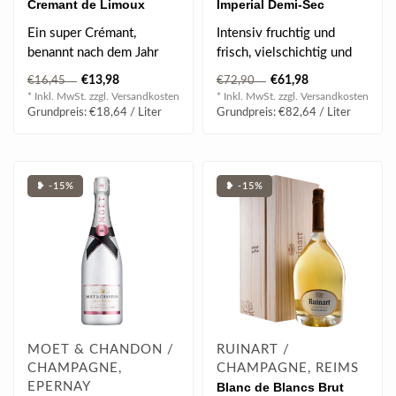
Cremant de Limoux
Imperial Demi-Sec
Methode Traditionelle
Champagner 0.75 l 12%
Ein super Crémant,
Intensiv fruchtig und
0.75 l 12.50% vol
vol
benannt nach dem Jahr
frisch, vielschichtig und
seiner Entdeckung! Die
reich am Gaumen,
€13,98
€61,98
€16,45
€72,90
Sekttradition i..
elegante Reifea..
* Inkl. MwSt. zzgl.
Versandkosten
* Inkl. MwSt. zzgl.
Versandkosten
Grundpreis: €18,64 / Liter
Grundpreis: €82,64 / Liter
❥ -15%
❥ -15%
MOET & CHANDON /
RUINART /
CHAMPAGNE,
CHAMPAGNE, REIMS
EPERNAY
Blanc de Blancs Brut