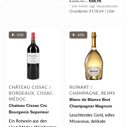
€88,98
€104,70
Passions..
* Inkl. MwSt. zzgl.
Versandkosten
Grundpreis: €118,64 / Liter
❥ -15%
❥ -20%
CHÂTEAU CISSAC /
RUINART /
BORDEAUX, CISSAC-
CHAMPAGNE, REIMS
MÉDOC
Blanc de Blancs Brut
Chateau Cissac Cru
Champagner Magnum
Bourgeois Superieur
1.5 l 12.50 % vol
Leuchtendes Gold, edles
AOC 2019 1.5 l
Ein Rotwein aus den
Mousseux, delikate