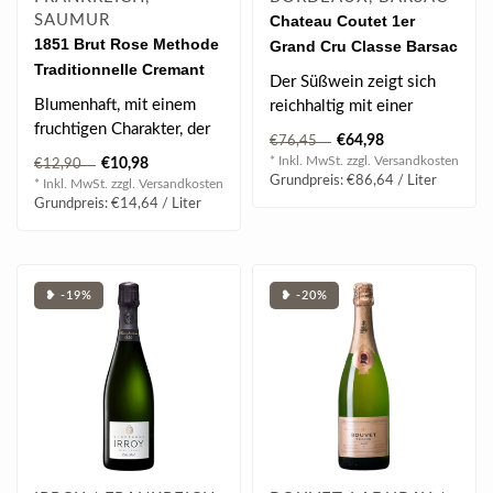
SAUMUR
Chateau Coutet 1er
1851 Brut Rose Methode
Grand Cru Classe Barsac
Traditionnelle Cremant
2021 0.75 l
Der Süßwein zeigt sich
0.75 l 12.5 % vol
Blumenhaft, mit einem
reichhaltig mit einer
fruchtigen Charakter, der
schönen Frische und einer
€64,98
€76,45
an getrocknete Früchte
tollen..
* Inkl. MwSt. zzgl.
Versandkosten
€10,98
€12,90
erinnert..
Grundpreis: €86,64 / Liter
* Inkl. MwSt. zzgl.
Versandkosten
Grundpreis: €14,64 / Liter
❥ -19%
❥ -20%