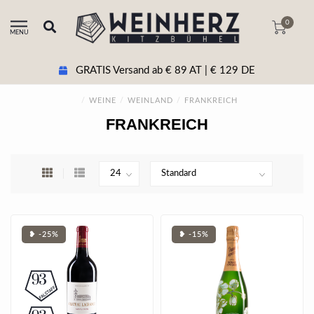
0
MENU
+43 5356 20511 Beratung & tel. Bestellung
/
WEINE
/
WEINLAND
/
FRANKREICH
FRANKREICH
❥ -25%
❥ -15%