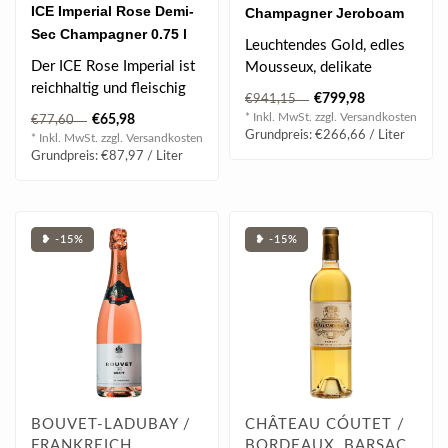
ICE Imperial Rose Demi-
Champagner Jeroboam
Sec Champagner 0.75 l
3.00 l 12.5% vol
Leuchtendes Gold, edles
12.5% vol
Der ICE Rose Imperial ist
Mousseux, delikate
reichhaltig und fleischig
Fruchtnuancen, filigrane
€799,98
€941,15
am Gaumen und verführt
Zitrusnoten,..
* Inkl. MwSt. zzgl.
Versandkosten
€65,98
€77,60
mit ..
Grundpreis: €266,66 / Liter
* Inkl. MwSt. zzgl.
Versandkosten
Grundpreis: €87,97 / Liter
❥ -15%
❥ -15%
BOUVET-LADUBAY /
CHÂTEAU CÓUTET /
FRANKREICH,
BORDEAUX, BARSAC