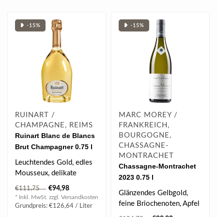
❥ -15%
❥ -15%
RUINART /
MARC MOREY /
CHAMPAGNE, REIMS
FRANKREICH,
Ruinart Blanc de Blancs
BOURGOGNE,
CHASSAGNE-
Brut Champagner 0.75 l
MONTRACHET
12.5% vol
Leuchtendes Gold, edles
Chassagne-Montrachet
Mousseux, delikate
2023 0.75 l
Fruchtnuancen, filigrane
€94,98
€111,75
Glänzendes Gelbgold,
Zitrusnoten,..
* Inkl. MwSt. zzgl.
Versandkosten
feine Briochenoten, Apfel
Grundpreis: €126,64 / Liter
& Quitte, ein Hauch von