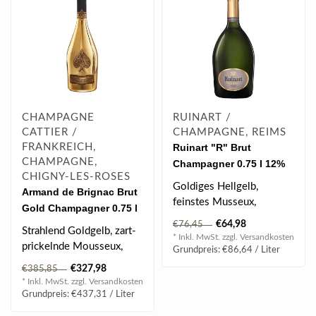
CHAMPAGNE
RUINART /
CATTIER /
CHAMPAGNE, REIMS
FRANKREICH,
Ruinart "R" Brut
CHAMPAGNE,
Champagner 0.75 l 12%
CHIGNY-LES-ROSES
vol
Goldiges Hellgelb,
Armand de Brignac Brut
feinstes Musseux,
Gold Champagner 0.75 l
wunderschöner
12.5% vol
€64,98
€76,45
Strahlend Goldgelb, zart-
Perlenschnur, zartes
* Inkl. MwSt. zzgl.
Versandkosten
prickelnde Mousseux,
Apfelbo..
Grundpreis: €86,64 / Liter
komplex mit edler
€327,98
€385,85
Haselnuss-Biskui..
* Inkl. MwSt. zzgl.
Versandkosten
Grundpreis: €437,31 / Liter