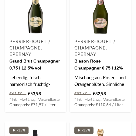
PERRIER-JOUET /
PERRIER-JOUET /
CHAMPAGNE,
CHAMPAGNE,
EPERNAY
EPERNAY
Grand Brut Champagner
Blason Rose
0.75 l 12.5% vol
Champagner 0.75 l 12%
vol
Lebendig, frisch,
Mischung aus Rosen- und
harmonisch fruchtig-
Orangenblüten. Sinnliche
floralen Aromen, Duft
Frische und vollmundige
€53,98
€82,98
€63,50
€97,60
Blumen und Früchten..
Aromen..
* Inkl. MwSt. zzgl.
Versandkosten
* Inkl. MwSt. zzgl.
Versandkosten
Grundpreis: €71,97 / Liter
Grundpreis: €110,64 / Liter
❥ -15%
❥ -15%