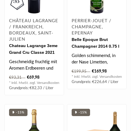
CHÂTEAU LAGRANGE
PERRIER-JOUET /
/ FRANKREICH,
CHAMPAGNE,
BORDEAUX, SAINT-
EPERNAY
JULIEN
Belle Epoque Brut
Chateau Lagrange 3eme
Champagner 2014 0.75 l
Grand Cru Classe 2021
12.5% vol
Golden schimmernd, in
0.75 l
Geschmeidig fruchtig mit
der Nase Limetten,
Aromen Erdbeeren und
Ananas und florale
€169,98
€199,95
Himbeeren.
Akzente, Marzipan un..
* Inkl. MwSt. zzgl.
Versandkosten
€69,98
€93,31
Grundpreis: €226,64 / Liter
* Inkl. MwSt. zzgl.
Versandkosten
BEWERTUNG
Grundpreis: €82,33 / Liter
| 93 Jame..
❥ -15%
❥ -15%