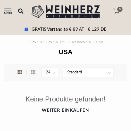
0
MENU
GRATIS Versand ab € 89 AT | € 129 DE
/
WEINE
/
WEIN-TYP
/
WEISSWEIN
/
USA
USA
Keine Produkte gefunden!
WEITER EINKAUFEN