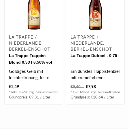
LA TRAPPE /
LA TRAPPE /
NIEDERLANDE,
NIEDERLANDE,
BERKEL-ENSCHOT
BERKEL-ENSCHOT
La Trappe Trappist
La Trappe Dubbel - 0.75 l
Blond 0.33 l 6.50% vol
Goldiges Gelb mit
Ein dunkles Trappistenbier
leichterTrübung, feste
mit cremefarbener
Schaumkrone, schöne
Schaumkrone. Fruchtiger
€2,49
€7,98
€9,40
Fruchtanklänge m..
Duft, warme..
* Inkl. MwSt. zzgl.
Versandkosten
* Inkl. MwSt. zzgl.
Versandkosten
Grundpreis: €9,31 / Liter
Grundpreis: €10,64 / Liter