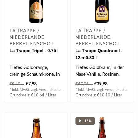
LA TRAPPE /
LA TRAPPE /
NIEDERLANDE,
NIEDERLANDE,
BERKEL-ENSCHOT
BERKEL-ENSCHOT
La Trappe Tripel - 0.75 l
La Trappe Quadrupel -
12er 0.33 l
Tiefes Goldorange,
Tiefes Goldbraun, in der
cremige Schaumkrone, in
Nase Vanille, Rosinen,
der Nase malzig, Banane,
Nelken, Nüsse, etwas
€7,98
€39,98
€9,40
€47,05
am Gaumen vo..
Banane, am..
* Inkl. MwSt. zzgl.
Versandkosten
* Inkl. MwSt. zzgl.
Versandkosten
Grundpreis: €10,64 / Liter
Grundpreis: €10,10 / Liter
❥ -15%