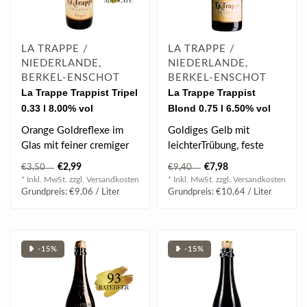
LA TRAPPE /
LA TRAPPE /
NIEDERLANDE,
NIEDERLANDE,
BERKEL-ENSCHOT
BERKEL-ENSCHOT
La Trappe Trappist Tripel
La Trappe Trappist
0.33 l 8.00% vol
Blond 0.75 l 6.50% vol
Orange Goldreflexe im
Goldiges Gelb mit
Glas mit feiner cremiger
leichterTrübung, feste
Schaumkrone, in der Nase
Schaumkrone, schöne
€2,99
€7,98
€3,50
€9,40
malzig-..
Fruchtanklänge m..
* Inkl. MwSt. zzgl.
Versandkosten
* Inkl. MwSt. zzgl.
Versandkosten
Grundpreis: €9,06 / Liter
Grundpreis: €10,64 / Liter
❥ -15%
❥ -15%