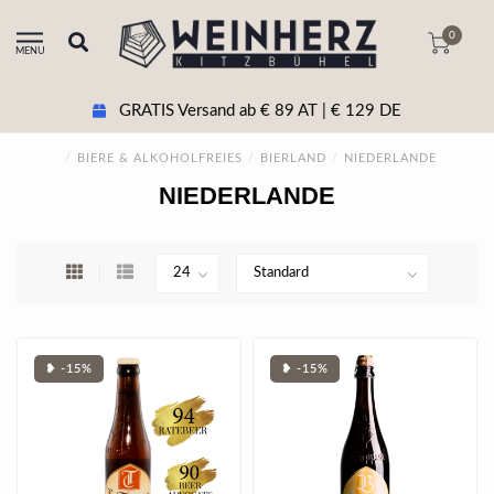
0
MENU
GRATIS Versand ab € 89 AT | € 129 DE
/
BIERE & ALKOHOLFREIES
/
BIERLAND
/
NIEDERLANDE
NIEDERLANDE
❥ -15%
❥ -15%