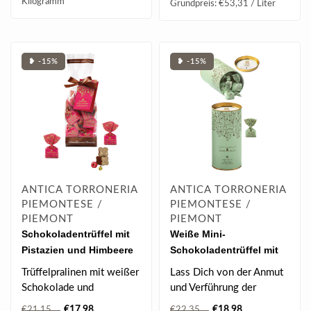
Kilogramm
Grundpreis: €53,31 / Liter
❥ -15%
❥ -15%
ANTICA TORRONERIA
ANTICA TORRONERIA
PIEMONTESE /
PIEMONTESE /
PIEMONT
PIEMONT
Schokoladentrüffel mit
Weiße Mini-
Pistazien und Himbeere
Schokoladentrüffel mit
(200g)
Mandeln (160g)
Trüffelpralinen mit weißer
Lass Dich von der Anmut
Schokolade und
und Verführung der
gehackten und
„Grace“-Kollektion
€17,98
€18,98
€21,15
€22,35