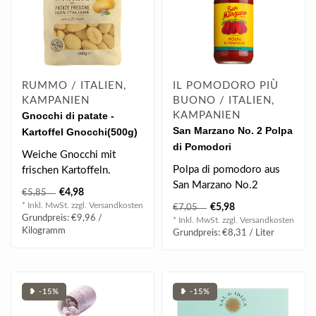
RUMMO / ITALIEN,
IL POMODORO PIÙ
KAMPANIEN
BUONO / ITALIEN,
Gnocchi di patate -
KAMPANIEN
San Marzano No. 2 Polpa
Kartoffel Gnocchi(500g)
di Pomodori
Weiche Gnocchi mit
Tomatenfruchtfleisch
Polpa di pomodoro aus
frischen Kartoffeln.
Vintage (720 ml)
San Marzano No.2
€4,98
€5,85
Tomaten
* Inkl. MwSt. zzgl.
Versandkosten
€5,98
€7,05
Grundpreis: €9,96 /
* Inkl. MwSt. zzgl.
Versandkosten
Kilogramm
Grundpreis: €8,31 / Liter
❥ -15%
❥ -15%