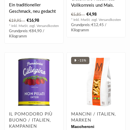
Ein traditioneller
Vollkornreis und Mais.
Geschmack, neu gedacht
€4,98
€5,85
– und unverkennbar
* Inkl. MwSt. zzgl.
Versandkosten
€16,98
€19,95
piemontesisch...
Grundpreis: €12,45 /
* Inkl. MwSt. zzgl.
Versandkosten
Kilogramm
Grundpreis: €84,90 /
Kilogramm
❥ -15%
IL POMODORO PIÙ
MANCINI / ITALIEN,
BUONO / ITALIEN,
MARKEN
KAMPANIEN
Maccheroni