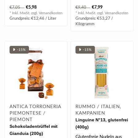
Gourmetsalz. Dieses nach
€5,98
€7,99
€7,05
€9,40
Art des französischen "F..
* Inkl. MwSt. zzgl.
Versandkosten
* Inkl. MwSt. zzgl.
Versandkosten
Grundpreis: €12,46 / Liter
Grundpreis: €53,27 /
Kilogramm
❥ -15%
❥ -15%
ANTICA TORRONERIA
RUMMO / ITALIEN,
PIEMONTESE /
KAMPANIEN
PIEMONT
Linguine N°13, glutenfrei
Schokoladentrüffel mit
(400g)
Gianduia (200g)
Glutenfreie Nudeln aus