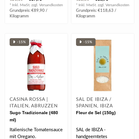
gemahlenen Pistazien, ..
erobern und g..
* Inkl. MwSt. zzgl.
Versandkosten
* Inkl. MwSt. zzgl.
Versandkosten
Grundpreis: €89,90 /
Grundpreis: €118,63 /
Kilogramm
Kilogramm
❥ -15%
❥ -15%
CASINA ROSSA |
SAL DE IBIZA /
ITALIEN, ABRUZZEN
SPANIEN, IBIZA
Sugo Tradizionale (480
Fleur de Sel (150g)
ml)
Italienische Tomatensauce
SAL de IBIZA -
mit Oregano.
handgeerntetes