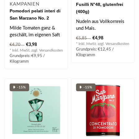
KAMPANIEN
Fusilli N°48, glutenfrei
Pomodori pelati interi di
(400g)
San Marzano No. 2
Nudeln aus Vollkornreis
(400g)
Milde Tomaten ganz &
und Mais.
geschält, im eigenen Saft
€4,98
€5,85
aus San Marzano...
* Inkl. MwSt. zzgl.
Versandkosten
€3,98
€4,70
Grundpreis: €12,45 /
* Inkl. MwSt. zzgl.
Versandkosten
Kilogramm
Grundpreis: €9,95 /
Kilogramm
❥ -15%
❥ -15%