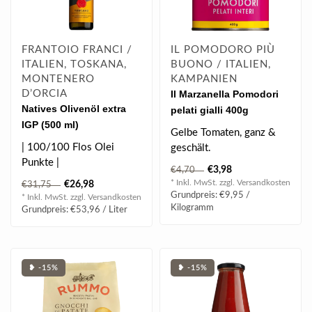
FRANTOIO FRANCI /
IL POMODORO PIÙ
ITALIEN, TOSKANA,
BUONO / ITALIEN,
MONTENERO
KAMPANIEN
D’ORCIA
Il Marzanella Pomodori
Natives Olivenöl extra
pelati gialli 400g
IGP (500 ml)
Gelbe Tomaten, ganz &
| 100/100 Flos Olei
geschält.
Punkte |
€3,98
€4,70
* Inkl. MwSt. zzgl.
Versandkosten
€26,98
€31,75
Mittelfruchtig, Blend aus
Grundpreis: €9,95 /
* Inkl. MwSt. zzgl.
Versandkosten
Frantoio, Moraiolo, Le..
Kilogramm
Grundpreis: €53,96 / Liter
❥ -15%
❥ -15%