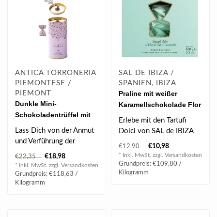
ANTICA TORRONERIA
SAL DE IBIZA /
PIEMONTESE /
SPANIEN, IBIZA
PIEMONT
Praline mit weißer
Dunkle Mini-
Karamellschokolade Flor
Schokoladentrüffel mit
de Sal (100 g)
Erlebe mit den Tartufi
Mandeln (160g)
Lass Dich von der Anmut
Dolci von SAL de IBIZA
und Verführung der
ein außergewöhnliches
€10,98
€12,90
„Grace“-Kollektion
Geschmacks..
* Inkl. MwSt. zzgl.
Versandkosten
€18,98
€22,35
erobern und g..
Grundpreis: €109,80 /
* Inkl. MwSt. zzgl.
Versandkosten
Kilogramm
Grundpreis: €118,63 /
Kilogramm