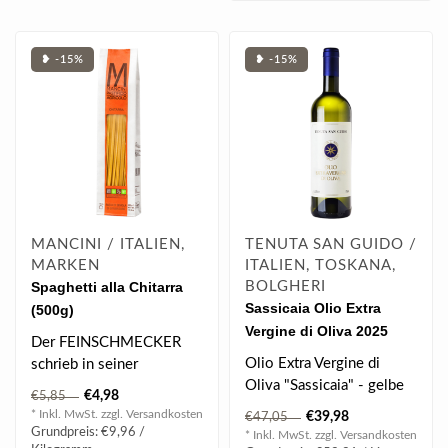
❥ -15%
❥ -15%
MANCINI / ITALIEN,
TENUTA SAN GUIDO /
MARKEN
ITALIEN, TOSKANA,
Spaghetti alla Chitarra
BOLGHERI
Sassicaia Olio Extra
(500g)
Vergine di Oliva 2025
Der FEINSCHMECKER
0.75 l
Olio Extra Vergine di
schrieb in seiner
Oliva "Sassicaia" - gelbe
Dezemberausgabe 2017,
€4,98
€5,85
Farbe mit grünen
"Gäbe es einen Nobel..
* Inkl. MwSt. zzgl.
Versandkosten
€39,98
€47,05
Reflexen, harm..
Grundpreis: €9,96 /
* Inkl. MwSt. zzgl.
Versandkosten