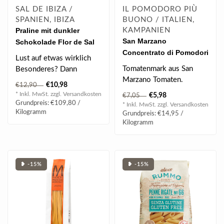
SAL DE IBIZA /
IL POMODORO PIÙ
SPANIEN, IBIZA
BUONO / ITALIEN,
Praline mit dunkler
KAMPANIEN
San Marzano
Schokolade Flor de Sal
Concentrato di Pomodori
(100 g)
Lust auf etwas wirklich
400 g
Tomatenmark aus San
Besonderes? Dann
Marzano Tomaten.
vergiss gewöhnliche
€10,98
€12,90
Süßigkeiten – ..
* Inkl. MwSt. zzgl.
Versandkosten
€5,98
€7,05
Grundpreis: €109,80 /
* Inkl. MwSt. zzgl.
Versandkosten
Kilogramm
Grundpreis: €14,95 /
Kilogramm
❥ -15%
❥ -15%