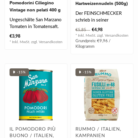
Pomodorini Ciliegino
Hartweizennudeln (500g)
Vintage non pelati 400 g
Der FEINSCHMECKER
Ungeschälte San Marzano
schrieb in seiner
Tomaten in Tomatensaft.
Dezemberausgabe 2017,
€4,98
€5,85
"Gäbe es einen Nobel..
* Inkl. MwSt. zzgl.
Versandkosten
€3,98
Grundpreis: €9,96 /
* Inkl. MwSt. zzgl.
Versandkosten
Kilogramm
❥ -15%
❥ -15%
IL POMODORO PIÙ
RUMMO / ITALIEN,
BUONO / ITALIEN,
KAMPANIEN