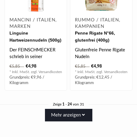
MANCINI / ITALIEN,
RUMMO / ITALIEN,
MARKEN
KAMPANIEN
Linguine
Penne Rigate N°66,
Hartweizennudeln (500g)
glutenfrei (400g)
Der FEINSCHMECKER
Glutenfreie Penne Rigate
schrieb in seiner
Nudeln
Dezemberausgabe 2017,
€4,98
€4,98
€5,85
€5,85
"Gäbe es einen Nobel..
* Inkl. MwSt. zzgl.
Versandkosten
* Inkl. MwSt. zzgl.
Versandkosten
Grundpreis: €9,96 /
Grundpreis: €12,45 /
Kilogramm
Kilogramm
Zeige
1
-
24
von 31
Mehr anzeigen