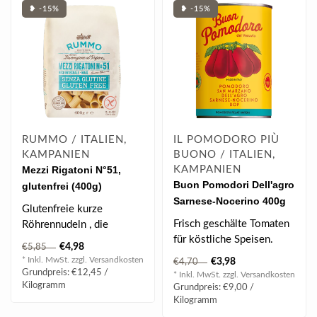
❥ -15%
❥ -15%
RUMMO / ITALIEN,
IL POMODORO PIÙ
KAMPANIEN
BUONO / ITALIEN,
Mezzi Rigatoni N°51,
KAMPANIEN
Buon Pomodori Dell'agro
glutenfrei (400g)
Sarnese-Nocerino 400g
Glutenfreie kurze
Frisch geschälte Tomaten
Röhrennudeln , die
für köstliche Speisen.
perfekt zu stückigen
€4,98
€5,85
Sughi mit Gemüse, F..
* Inkl. MwSt. zzgl.
Versandkosten
€3,98
€4,70
Grundpreis: €12,45 /
* Inkl. MwSt. zzgl.
Versandkosten
Kilogramm
Grundpreis: €9,00 /
Kilogramm