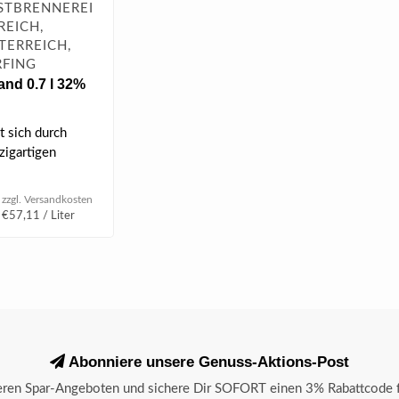
STBRENNEREI
REICH,
TERREICH,
FING
and 0.7 l 32%
t sich durch
zigartigen
lden Geschmack
rd..
 zzgl.
Versandkosten
 €57,11 / Liter
Abonniere unsere Genuss-Aktions-Post
seren Spar-Angeboten und sichere Dir SOFORT einen 3% Rabattcode f