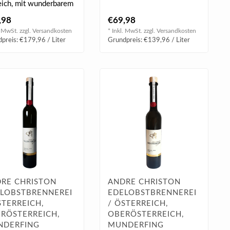
eich, mit wunderbarem
schichtigem Aromaspiel
,98
€69,98
..
. MwSt. zzgl.
Versandkosten
* Inkl. MwSt. zzgl.
Versandkosten
preis: €179,96 / Liter
Grundpreis: €139,96 / Liter
RE CHRISTON
ANDRE CHRISTON
LOBSTBRENNEREI
EDELOBSTBRENNEREI
STERREICH,
/ ÖSTERREICH,
RÖSTERREICH,
OBERÖSTERREICH,
NDERFING
MUNDERFING