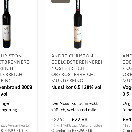
CHRISTON
ANDRE CHRISTON
AND
STBRENNEREI
EDELOBSTBRENNEREI
EDE
REICH,
/ ÖSTERREICH,
/ Ö
TERREICH,
OBERÖSTERREICH,
OBE
FING
MUNDERFING
MU
kenbrand 2009
Nusslikör 0.5 l 28% vol
Vog
 vol
0.5 
hrige
Der Nusslikör schmeckt
Ungl
slagerung
süßlich, weich und mild.
fein
iesem Edelbrand
Man schmeckt Röstaromen
wie 
€27,98
€94
€32,90
elbe Far..
und ..
präse
 zzgl.
Versandkosten
* Inkl. MwSt. zzgl.
Versandkosten
* Inkl
 €109,96 / Liter
Grundpreis: €55,96 / Liter
Grund