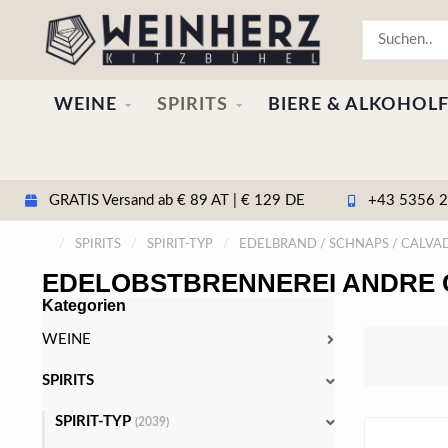
WEINE
SPIRITS
BIERE & ALKOHOLF
GRATIS Versand ab € 89 AT | € 129 DE
+43 5356 20
/
SPIRITS
/
SPIRIT-TYP
/
EDELBRAND / SCHNAPS / CALVA
EDELOBSTBRENNEREI ANDRE 
Kategorien
WEINE
SPIRITS
SPIRIT-TYP
(2039)