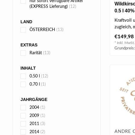
nur sofort verfügbare Artikel
Wildkirs
(EXPRESS Lieferung)
(12)
0.5 l 40%
Kraftvoll 
LAND
zugleich,
ÖSTERREICH
(13)
vielschic
€149,98
am G..
* Inkl. MwSt.
EXTRAS
Grundpreis:
Rarität
(13)
INHALT
0.50 l
(12)
0.70 l
(1)
JAHRGÄNGE
2004
(1)
2009
(1)
2011
(3)
ANDRE 
2014
(2)