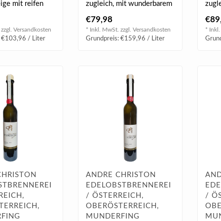
eige mit reifen
zugleich, mit wunderbarem
zugl
tecken, so
vielschichtigem Aromaspiel
viel
€79,98
€89
am G..
am G
 zzgl.
Versandkosten
* Inkl. MwSt. zzgl.
Versandkosten
* Inkl
 €103,96 / Liter
Grundpreis: €159,96 / Liter
Grund
CHRISTON
ANDRE CHRISTON
AND
STBRENNEREI
EDELOBSTBRENNEREI
EDE
REICH,
/ ÖSTERREICH,
/ Ö
TERREICH,
OBERÖSTERREICH,
OBE
FING
MUNDERFING
MU