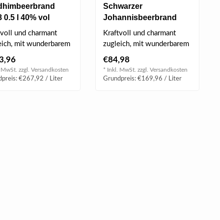
dhimbeerbrand
Schwarzer
 0.5 l 40% vol
Johannisbeerbrand
2004 0.5 l 40% vol
tvoll und charmant
Kraftvoll und charmant
eich, mit wunderbarem
zugleich, mit wunderbarem
schichtigem Aromaspiel
vielschichtigem Aromaspiel
3,96
€84,98
..
am G..
. MwSt. zzgl.
Versandkosten
* Inkl. MwSt. zzgl.
Versandkosten
preis: €267,92 / Liter
Grundpreis: €169,96 / Liter