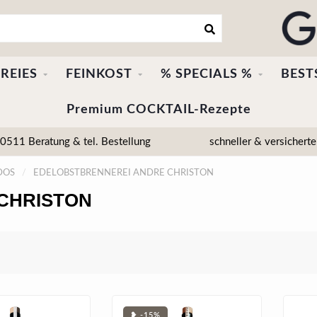
REIES
FEINKOST
% SPECIALS %
BEST
Premium COCKTAIL-Rezepte
511 Beratung & tel. Bestellung
schneller & versicherte
DOS
/
EDELOBSTBRENNEREI ANDRE CHRISTON
CHRISTON
❥ -15%