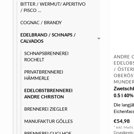
BITTER / WERMUT/ APERITIVO
/ PISCO ...
COGNAC / BRANDY
EDELBRAND / SCHNAPS /
CALVADOS
SCHNAPSBRENNEREI
ANDRE 
ROCHELT
EDELOB
/ ÖSTER
PRIVATBRENNEREI
OBERÖS
HÄMMERLE
MUNDER
Zwetsch
EDELOBSTBRENNEREI
0.5 l 40%
ANDRE CHRISTON
Die langjä
BRENNEREI ZIEGLER
Eichenfas
verleiht d
€54,98
MANUFAKTUR GÖLLES
eine goldg
* Inkl. MwSt.
Grundpreis:
BRENNEREI GUGLHOF