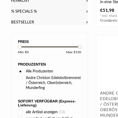
FEINKOST
in eine St
Marillen s
€51,98
% SPECIALS %
intensi..
* Inkl. MwSt.
Grundpreis:
BESTSELLER
PREIS
Min: €
0
Max: €
150
PRODUZENTEN
Alle Produzenten
Andre Christon Edelobstbrennerei
/ Österreich, Oberösterreich,
Munderfing
ANDRE 
EDELOB
SOFORT VERFÜGBAR (Express-
/ ÖSTER
Lieferung)
OBERÖS
alle Artikel anzeigen
(13)
MUNDER