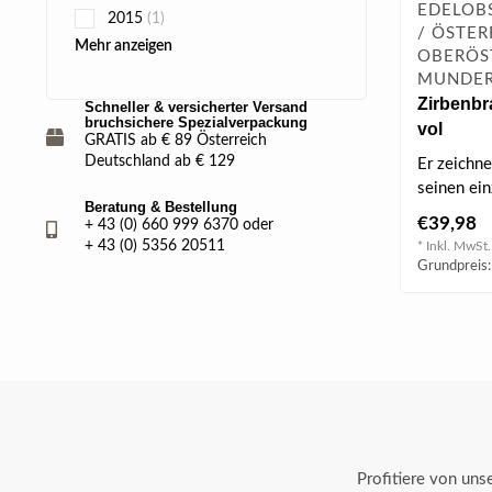
EDELOB
2015
(1)
/ ÖSTER
Mehr anzeigen
OBERÖS
MUNDER
Zirbenbr
Schneller & versicherter Versand
bruchsichere Spezialverpackung
vol
GRATIS ab € 89 Österreich
Deutschland ab € 129
Er zeichne
seinen ein
Beratung & Bestellung
holzig-mi
€39,98
+ 43 (0) 660 999 6370 oder
aus und wi
+ 43 (0) 5356 20511
* Inkl. MwSt.
Grundpreis:
Profitiere von un