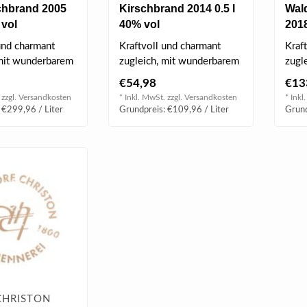
chbrand 2005
Kirschbrand 2014 0.5 l
Wal
 vol
40% vol
2018
und charmant
Kraftvoll und charmant
Kraf
 mit wunderbarem
zugleich, mit wunderbarem
zugl
htigem Aromaspiel
vielschichtigem Aromaspiel
viel
€54,98
€13
am G..
am G
 zzgl.
Versandkosten
* Inkl. MwSt. zzgl.
Versandkosten
* Inkl
 €299,96 / Liter
Grundpreis: €109,96 / Liter
Grund
CHRISTON