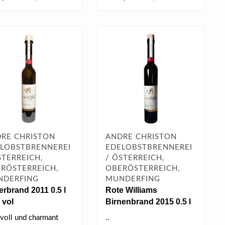
RE CHRISTON
ANDRE CHRISTON
LOBSTBRENNEREI
EDELOBSTBRENNEREI
STERREICH,
/ ÖSTERREICH,
RÖSTERREICH,
OBERÖSTERREICH,
NDERFING
MUNDERFING
erbrand 2011 0.5 l
Rote Williams
 vol
Birnenbrand 2015 0.5 l
40% vol
tvoll und charmant
..