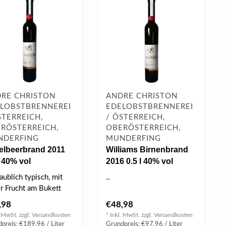
RE CHRISTON
ANDRE CHRISTON
LOBSTBRENNEREI
EDELOBSTBRENNEREI
STERREICH,
/ ÖSTERREICH,
RÖSTERREICH,
OBERÖSTERREICH,
NDERFING
MUNDERFING
elbeerbrand 2011
Williams Birnenbrand
l 40% vol
2016 0.5 l 40% vol
aublich typisch, mit
..
er Frucht am Bukett
am Gaumen,
,98
€48,98
ntiert sic..
. MwSt. zzgl.
Versandkosten
* Inkl. MwSt. zzgl.
Versandkosten
preis: €189,96 / Liter
Grundpreis: €97,96 / Liter