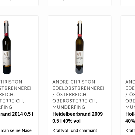
CHRISTON
ANDRE CHRISTON
AND
STBRENNEREI
EDELOBSTBRENNEREI
EDE
REICH,
/ ÖSTERREICH,
/ Ö
TERREICH,
OBERÖSTERREICH,
OBE
FING
MUNDERFING
MU
rand 2014 0.5 l
Heidelbeerbrand 2009
Holl
0.5 l 40% vol
40%
 man seine Nase
Kraftvoll und charmant
Kraf