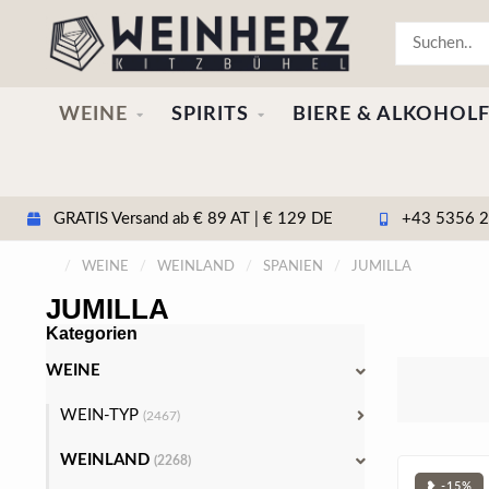
WEINE
SPIRITS
BIERE & ALKOHOLF
GRATIS Versand ab € 89 AT | € 129 DE
+43 5356 20
/
WEINE
/
WEINLAND
/
SPANIEN
/
JUMILLA
JUMILLA
Kategorien
WEINE
WEIN-TYP
(2467)
WEINLAND
(2268)
❥ -15%