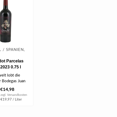
L / SPANIEN,
dot Parcelas
2023 0.75 l
elt lobt die
er Bodegas Juan
re vom Terroir
€14,98
 zzgl.
Versandkosten
 €19,97 / Liter