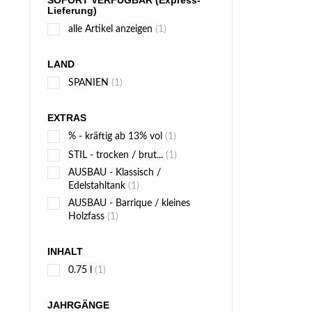
SOFORT VERFÜGBAR (Express-
Lieferung)
alle Artikel anzeigen
(1)
LAND
SPANIEN
(1)
EXTRAS
% - kräftig ab 13% vol
(1)
STIL - trocken / brut...
(1)
AUSBAU - Klassisch /
Edelstahltank
(1)
AUSBAU - Barrique / kleines
Holzfass
(1)
INHALT
0.75 l
(1)
JAHRGÄNGE