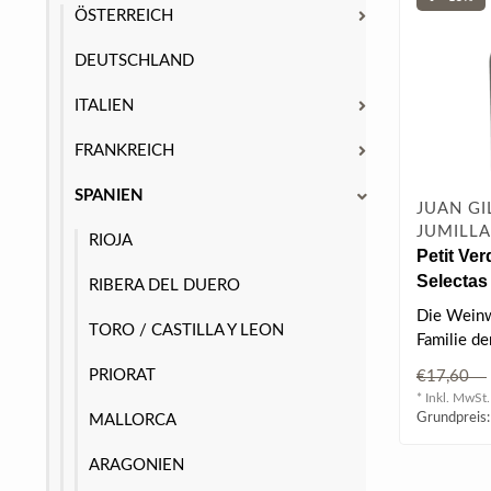
ÖSTERREICH
DEUTSCHLAND
ITALIEN
FRANKREICH
SPANIEN
JUAN GI
JUMILLA
RIOJA
Petit Ver
Selectas 
RIBERA DEL DUERO
Die Weinw
TORO / CASTILLA Y LEON
Familie d
Gil für ih
PRIORAT
€17,60
gepräg..
* Inkl. MwSt.
Grundpreis:
MALLORCA
ARAGONIEN