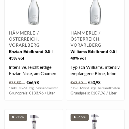
HÄMMERLE /
HÄMMERLE /
ÖSTERREICH,
ÖSTERREICH,
VORARLBERG
VORARLBERG
Enzian Edelbrand 0.5 l
Williams Edelbrand 0.5 l
45% vol
40% vol
Intensive, leicht erdige
Typisch Williams, intensiv
Enzian Nase, am Gaumen
empfangene Birne, feine
sehr frisch, fruchtig &
Zitrusnoten, guter Honig,
€66,98
€53,98
€78,80
€63,50
leicht s..
ver..
* Inkl. MwSt. zzgl.
Versandkosten
* Inkl. MwSt. zzgl.
Versandkosten
Grundpreis: €133,96 / Liter
Grundpreis: €107,96 / Liter
❥ -15%
❥ -15%