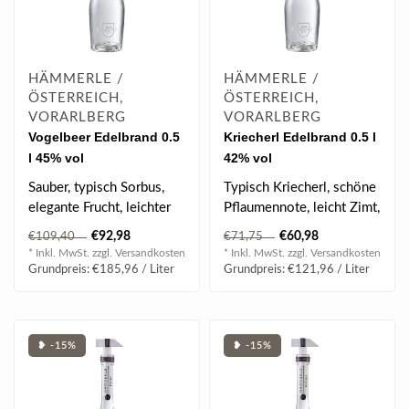
HÄMMERLE /
HÄMMERLE /
ÖSTERREICH,
ÖSTERREICH,
VORARLBERG
VORARLBERG
Vogelbeer Edelbrand 0.5
Kriecherl Edelbrand 0.5 l
l 45% vol
42% vol
Sauber, typisch Sorbus,
Typisch Kriecherl, schöne
elegante Frucht, leichter
Pflaumennote, leicht Zimt,
Marzipan, im Geschmack
feine Bittermandelnote,
€92,98
€60,98
€109,40
€71,75
lang an..
le..
* Inkl. MwSt. zzgl.
Versandkosten
* Inkl. MwSt. zzgl.
Versandkosten
Grundpreis: €185,96 / Liter
Grundpreis: €121,96 / Liter
❥ -15%
❥ -15%