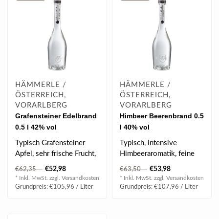
HÄMMERLE /
HÄMMERLE /
ÖSTERREICH,
ÖSTERREICH,
VORARLBERG
VORARLBERG
Grafensteiner Edelbrand
Himbeer Beerenbrand 0.5
0.5 l 42% vol
l 40% vol
Typisch Grafensteiner
Typisch, intensive
Apfel, sehr frische Frucht,
Himbeeraromatik, feine
fein eingebundener
Zitrusnoten, frisch,
€52,98
€53,98
€62,35
€63,50
Schwammerlt..
fruchtig, voll im..
* Inkl. MwSt. zzgl.
Versandkosten
* Inkl. MwSt. zzgl.
Versandkosten
Grundpreis: €105,96 / Liter
Grundpreis: €107,96 / Liter