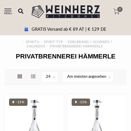
0
MENU
GRATIS Versand ab € 89 AT | € 129 DE
/
SPIRITS
/
SPIRIT-TYP
/
EDELBRAND / SCHNAPS /
CALVADOS
/
PRIVATBRENNEREI HÄMMERLE
PRIVATBRENNEREI HÄMMERLE
❥ -15%
❥ -15%