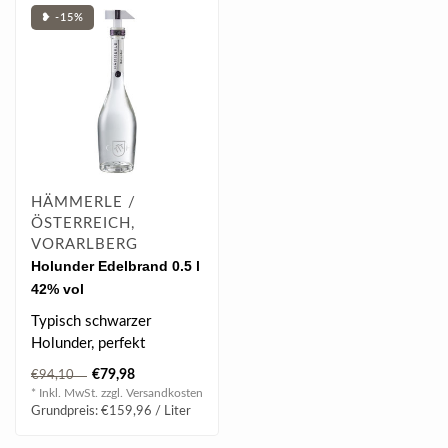
❥ -15%
HÄMMERLE /
ÖSTERREICH,
VORARLBERG
Holunder Edelbrand 0.5 l
42% vol
Typisch schwarzer
Holunder, perfekt
gezeichnete Frucht, feine
€79,98
€94,10
Würze, leichte Ka..
* Inkl. MwSt. zzgl.
Versandkosten
Grundpreis: €159,96 / Liter