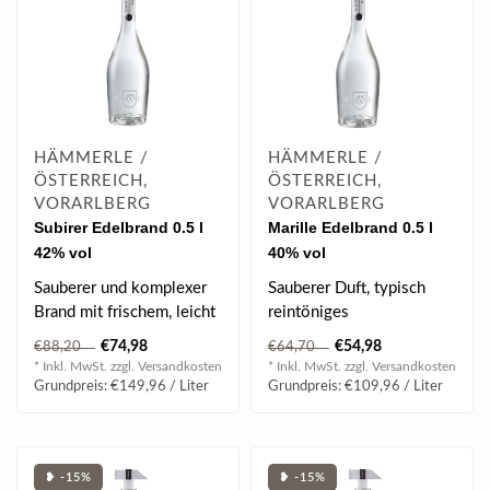
HÄMMERLE /
HÄMMERLE /
ÖSTERREICH,
ÖSTERREICH,
VORARLBERG
VORARLBERG
Subirer Edelbrand 0.5 l
Marille Edelbrand 0.5 l
42% vol
40% vol
Sauberer und komplexer
Sauberer Duft, typisch
Brand mit frischem, leicht
reintöniges
süßlichem Fruchtaroma
Marillenaroma,
€74,98
€54,98
€88,20
€64,70
und re..
harmonisch eingebauter
* Inkl. MwSt. zzgl.
Versandkosten
* Inkl. MwSt. zzgl.
Versandkosten
Steint..
Grundpreis: €149,96 / Liter
Grundpreis: €109,96 / Liter
❥ -15%
❥ -15%