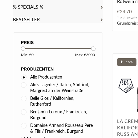
Rotwein m
% SPECIALS %
ausgezeic
€24,70
seidigen T
* Inkl. MwSt.
BESTSELLER
Grundpreis:
PREIS
Min: €
0
Max: €
3000
❥ -15%
PRODUZENTEN
Alle Produzenten
Alois Lageder / Italien, Südtirol,
Margreid an der Weinstraße
Belle Glos / Kalifornien,
Rutherford
Benjamin Leroux / Frankreich,
Burgund
LA CREM
Domaine Armand Rousseau Pere
KALIFOR
& Fils / Frankreich, Burgund
RUSSIAN