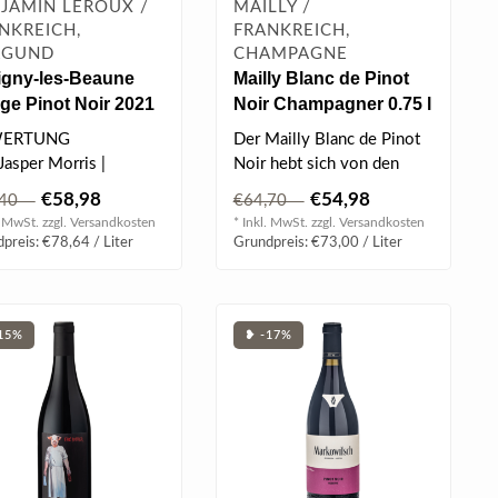
JAMIN LEROUX /
MAILLY /
NKREICH,
FRANKREICH,
RGUND
CHAMPAGNE
igny-les-Beaune
Mailly Blanc de Pinot
age Pinot Noir 2021
Noir Champagner 0.75 l
 l
12% vol
ERTUNG
Der Mailly Blanc de Pinot
Jasper Morris |
Noir hebt sich von den
Cuvées aus Einzellagen ab,
€58,98
€54,98
,40
€64,70
die..
. MwSt. zzgl.
Versandkosten
* Inkl. MwSt. zzgl.
Versandkosten
preis: €78,64 / Liter
Grundpreis: €73,00 / Liter
15%
❥ -17%