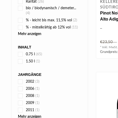
Rarität
(26)
KELLERE
SÜDTIRO
bio / biodynamisch / demeter...
Pinot Noi
(4)
Alto Adi
% - leicht bis max. 11,5% vol
(2)
0.75 l
% - mittelkräftig ab 12% vol
(11)
..
Mehr anzeigen
€23,50
INHALT
* Inkl. MwSt.
Grundpreis:
0.75 l
(65)
1.50 l
(1)
JAHRGÄNGE
2002
(3)
2006
(1)
2008
(1)
2009
(1)
2011
(1)
Mehr anzeigen