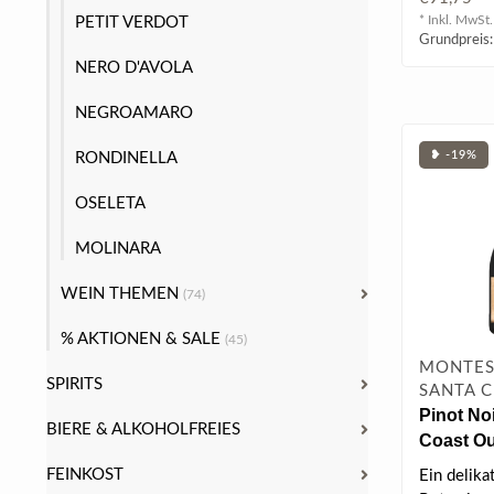
An..
* Inkl. MwSt.
PETIT VERDOT
Grundpreis:
NERO D'AVOLA
NEGROAMARO
❥ -19%
RONDINELLA
OSELETA
MOLINARA
WEIN THEMEN
(74)
% AKTIONEN & SALE
(45)
MONTES 
SPIRITS
SANTA 
Pinot Noi
BIERE & ALKOHOLFREIES
Coast Ou
2017 0.75
FEINKOST
Ein delika