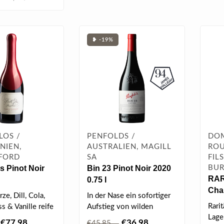
❥ -19%
LOS /
PENFOLDS /
DO
NIEN,
AUSTRALIEN, MAGILL
ROU
FORD
SA
FIL
s Pinot Noir
Bin 23 Pinot Noir 2020
BU
RAR
0.75 l
Cha
e 2023 0.75 l
e, Dill, Cola,
In der Nase ein sofortiger
Clos
Rarit
 & Vanille reife
Aufstieg von wilden
0.75
Lage
ren, Karamell,
Himbeer- und
€77,98
€36,98
€45,85