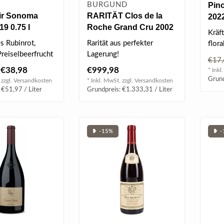
BURGUND
Pino
ir Sonoma
RARITÄT Clos de la
2022
9 0.75 l
Roche Grand Cru 2002
Kräft
0.75 l
s Rubinrot,
Rarität aus perfekter
flora
Preiselbeerfrucht
Lagerung!
Wald
€17
 von Tabak,
Dunkle Beeren & Kirsche,
Kr..
€38,98
€999,98
* Inkl
Eleganz & Kraft in ei..
Grund
 zzgl.
Versandkosten
* Inkl. MwSt. zzgl.
Versandkosten
 €51,97 / Liter
Grundpreis: €1.333,31 / Liter
❥ -15%
❥ -