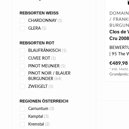
REBSORTEN WEISS
DOMAIN
/ FRANK
CHARDONNAY
(1)
BURGU
GLERA
(1)
Clos de 
Cru 2008 
REBSORTEN ROT
BEWERT
BLAUFRÄNKISCH
(1)
| 95 The W
CUVEE ROT
(1)
| 94 Jaspe
€489,98
PINOT MEUNIER
(1)
* Inkl. MwSt.
PINOT NOIR / BLAUER
Grundpreis:
BURGUNDER
(64)
ZWEIGELT
(1)
REGIONEN ÖSTERREICH
Carnuntum
(3)
Kamptal
(3)
Kremstal
(2)