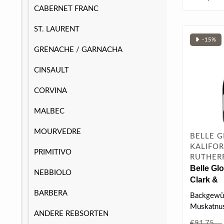
CABERNET FRANC
ST. LAURENT
❥ -15%
GRENACHE / GARNACHA
CINSAULT
CORVINA
MALBEC
MOURVEDRE
BELLE G
KALIFOR
PRIMITIVO
RUTHER
Belle Glo
NEBBIOLO
Clark &
Telephon
BARBERA
Backgewürz
Muskatnuss
ANDERE REBSORTEN
Preiselbee
€91,75