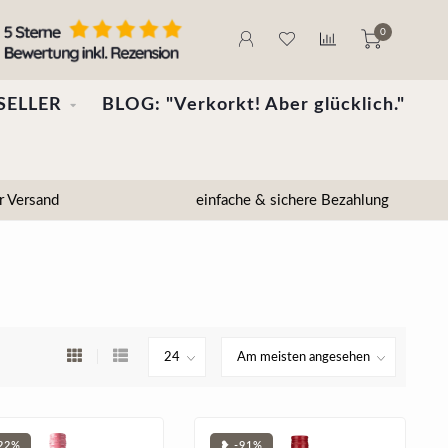
0
SELLER
BLOG: "Verkorkt! Aber glücklich."
r Versand
einfache & sichere Bezahlung
22%
❥ -91%