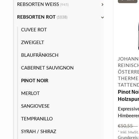
REBSORTEN WEISS
(945)
REBSORTEN ROT
(1038)
CUVEE ROT
ZWEIGELT
BLAUFRÄNKISCH
JOHANN
REINISC
CABERNET SAUVIGNON
ÖSTERRE
THERME
PINOT NOIR
TATTEN
Pinot No
MERLOT
Holzspur
l
SANGIOVESE
Expressiv
Himbeeren
TEMPRANILLO
Schmelz, 
€50,55
Gaumen, e
SYRAH / SHIRAZ
* Inkl. MwSt.
Grundpreis: