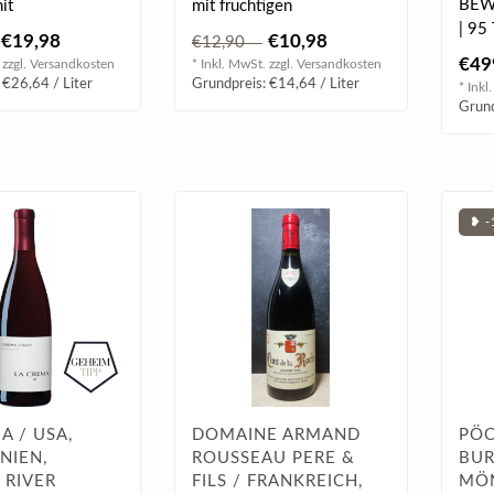
BEW
it
mit fruchtigen
| 95
hneter Säure und
Walderdbeer-Noten.
€19,98
€10,98
€12,90
| 94 
anni..
€49
 zzgl.
Versandkosten
* Inkl. MwSt. zzgl.
Versandkosten
 €26,64 / Liter
Grundpreis: €14,64 / Liter
* Inkl
Grund
❥ -
A / USA,
DOMAINE ARMAND
PÖC
NIEN,
ROUSSEAU PERE &
BUR
 RIVER
FILS / FRANKREICH,
MÖ