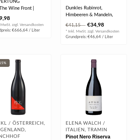
ERTUNG
Dunkles Rubinrot,
 The Wine Front |
Himbeeren & Mandeln,
Jasper Morris |
9,98
etwas Rosenduft, mächtig
€34,98
. MwSt. zzgl.
Versandkosten
€41,15
& druckvoll, ju..
preis: €666,64 / Liter
* Inkl. MwSt. zzgl.
Versandkosten
Grundpreis: €46,64 / Liter
15%
KL / ÖSTERREICH,
ELENA WALCH /
GENLAND,
ITALIEN, TRAMIN
NCHHOF
Pinot Nero Riserva