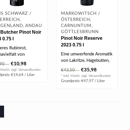
S SCHWARZ /
MARKOWITSCH /
ERREICH,
ÖSTERREICH,
GENLAND, ANDAU
CARNUNTUM,
Butcher Pinot Noir
GÖTTLESBRUNN
Pinot Noir Reserve
 0.75 l
2023 0.75 l
leres Rubinrot,
Eine umwerfende Aromatik
avielfalt von
von Lakritze, Hagebutten,
steten Nüssen,
€10,98
,90
Gewürznelken und
chkonfit und dunk..
€35,98
. MwSt. zzgl.
Versandkosten
€43,50
schwarzem P..
preis: €14,64 / Liter
* Inkl. MwSt. zzgl.
Versandkosten
Grundpreis: €47,97 / Liter