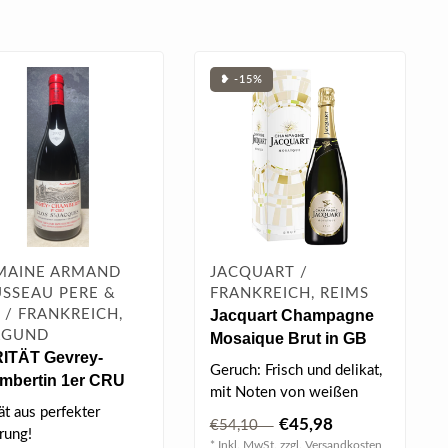
❥ -15%
MAINE ARMAND
JACQUART /
SSEAU PERE &
FRANKREICH, REIMS
S / FRANKREICH,
Jacquart Champagne
RGUND
Mosaique Brut in GB
ITÄT Gevrey-
0.75 l 12.5% vol
Geruch: Frisch und delikat,
mbertin 1er CRU
mit Noten von weißen
 St. Jacques 2002
ät aus perfekter
Früchten, Birne und
€45,98
 l
€54,10
rung!
Pfirsich,..
* Inkl. MwSt. zzgl.
Versandkosten