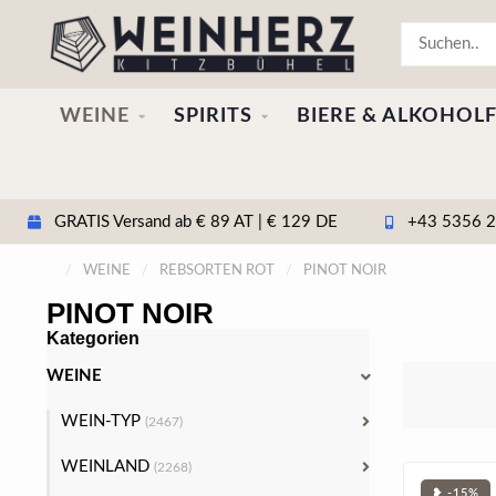
WEINE
SPIRITS
BIERE & ALKOHOLF
GRATIS Versand ab € 89 AT | € 129 DE
+43 5356 20
/
WEINE
/
REBSORTEN ROT
/
PINOT NOIR
PINOT NOIR
Kategorien
WEINE
WEIN-TYP
(2467)
WEINLAND
(2268)
❥ -15%