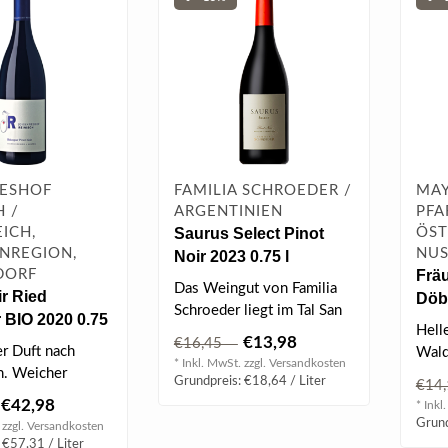
ESHOF
FAMILIA SCHROEDER /
MAY
H /
ARGENTINIEN
PFA
ICH,
Saurus Select Pinot
ÖST
NREGION,
NUS
Noir 2023 0.75 l
DORF
Frä
Das Weingut von Familia
ir Ried
Döbl
Schroeder liegt im Tal San
 BIO 2020 0.75
Hell
Patricio del Chañar auf
€13,98
€16,45
er Duft nach
Wald
39°..
* Inkl. MwSt. zzgl.
Versandkosten
. Weicher
Ribis
Grundpreis: €18,64 / Liter
€14
druckvoll am
miner
€42,98
* Inkl
legantes..
Grund
 zzgl.
Versandkosten
 €57,31 / Liter