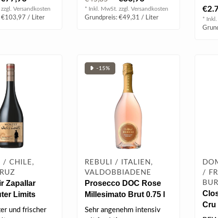
Ein 
Erdbeerfrüchten und..
€2.
 zzgl.
Versandkosten
* Inkl. MwSt. zzgl.
Versandkosten
Arma
 €103,97 / Liter
Grundpreis: €49,31 / Liter
* Inkl
Grund
❥ -15%
/ CHILE,
REBULI / ITALIEN,
DOM
CRUZ
VALDOBBIADENE
/ F
r Zapallar
Prosecco DOC Rose
BU
Clo
ter Limits
Millesimato Brut 0.75 l
Cru 
 l
11.00% vol
ter und frischer
Sehr angenehm intensiv