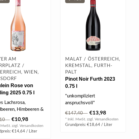
ER AM
MALAT / ÖSTERREICH,
RRPLATZ /
KREMSTAL, FURTH-
ERREICH, WIEN,
PALT
SDORF
Pinot Noir Furth 2023
ulein Rose von
0.75 l
ing 2025 0.75 l
"unkompliziert
es Lachsrosa,
anspruchsvoll"
beeren, Himbeeren &
Feiner Duft, zarter Körper
€13,98
€147,40
el, ausbalanciert,
nach Himbeere und Erd..
€10,98
,10
* Inkl. MwSt. zzgl.
Versandkosten
alisch & ..
Grundpreis: €18,64 / Liter
. MwSt. zzgl.
Versandkosten
preis: €14,64 / Liter