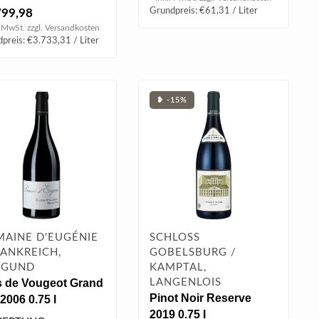
Meisterstück von
Grundpreis: €61,31 / Liter
799,98
nd Rousseau - intens..
. MwSt. zzgl.
Versandkosten
preis: €3.733,31 / Liter
❥ -15%
AINE D'EUGÉNIE
SCHLOSS
RANKREICH,
GOBELSBURG /
RGUND
KAMPTAL,
s de Vougeot Grand
LANGENLOIS
Pinot Noir Reserve
2006 0.75 l
2019 0.75 l