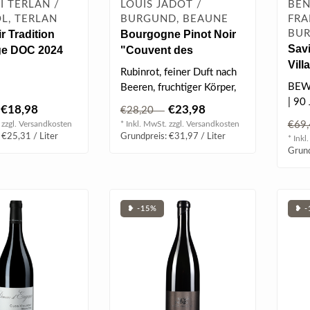
I TERLAN /
LOUIS JADOT /
BEN
L, TERLAN
BURGUND, BEAUNE
FRA
r Tradition
Bourgogne Pinot Noir
BU
Sav
ge DOC 2024
"Couvent des
Vill
Jacobins" 2023 0.75 l
Rubinrot, feiner Duft nach
0.75
BEW
Beeren, fruchtiger Körper,
| 90 
elegant und finessenreich..
€18,98
€23,98
€28,20
 zzgl.
Versandkosten
* Inkl. MwSt. zzgl.
Versandkosten
€69
 €25,31 / Liter
Grundpreis: €31,97 / Liter
* Inkl
Grund
❥ -15%
❥ -