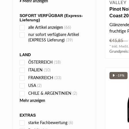
Mehr anzeigen
VALLEY
Pinot No
Coast 201
SOFORT VERFÜGBAR (Express-
Lieferung)
Glänzende
alle Artikel anzeigen
(66)
fruchtige 
nur sofort verfügbare Artikel
& Anklang
(EXPRESS Lieferung)
(39)
€45,85
frisch & ..
* Inkl. MwSt.
Grundpreis:
LAND
ÖSTERREICH
(18)
ITALIEN
(10)
❥ -19%
FRANKREICH
(33)
USA
(2)
CHILE & ARGENTINIEN
(2)
Mehr anzeigen
EXTRAS
starke Fachbewertung
(6)