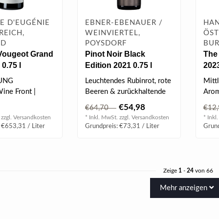
E D'EUGÉNIE
EBNER-EBENAUER /
HAN
REICH,
WEINVIERTEL,
ÖST
ND
POYSDORF
BUR
Vougeot Grand
Pinot Noir Black
The 
0.75 l
Edition 2021 0.75 l
2023
UNG
Leuchtendes Rubinrot, rote
Mitt
ine Front |
Beeren & zurückhaltende
Arom
r Morris |
süße Holzwürze,
gerö
€54,98
€64,70
€12
vollmundi..
Kirs
 zzgl.
Versandkosten
* Inkl. MwSt. zzgl.
Versandkosten
* Inkl
 €653,31 / Liter
Grundpreis: €73,31 / Liter
Grund
Zeige
1
-
24
von 66
Mehr anzeigen