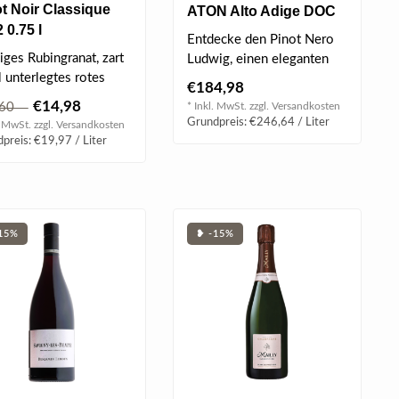
t Noir Classique
ATON Alto Adige DOC
 0.75 l
2020 0.75 l
Entdecke den Pinot Nero
iges Rubingranat, zart
Ludwig, einen eleganten
l unterlegtes rotes
Rotwein mit intensiven
€184,98
beerkonfit, dezente
Frucht- u..
€14,98
,60
* Inkl. MwSt. zzgl.
Versandkosten
Grundpreis: €246,64 / Liter
. MwSt. zzgl.
Versandkosten
preis: €19,97 / Liter
15%
❥ -15%