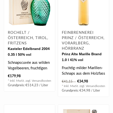
ROCHELT /
FEINBRENNEREI
ÖSTERREICH, TIROL,
PRINZ / ÖSTERREICH,
FRITZENS
VORARLBERG,
Kasteler Edelbrand 2004
HÖRBRANZ
Prinz Alte Marille Brand
0.35 l 50% vol
1.0 l 41% vol
Schnapscuvée aus wilden
Fruchtig-milder Marillen-
Vogelbeeren, fruchtigen
Schnaps aus dem Holzfass
Williamsbirnen und fein-
€179,98
der aus vollreifen,
würzig..
* Inkl. MwSt. zzgl.
Versandkosten
€34,98
€41,15
saftigen M..
Grundpreis: €514,23 / Liter
* Inkl. MwSt. zzgl.
Versandkosten
Grundpreis: €34,98 / Liter