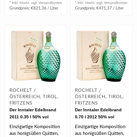
oder „Mitbringsel“ u..
Fruchtaromen, feine
* Inkl. MwSt. zzgl.
Versandkosten
* Inkl. MwSt. zzgl.
Versandkosten
zimtartige..
Grundpreis: €821,36 / Liter
Grundpreis: €471,37 / Liter
ROCHELT /
ROCHELT /
ÖSTERREICH, TIROL,
ÖSTERREICH, TIROL,
FRITZENS
FRITZENS
Der Inntaler Edelbrand
Der Inntaler Edelbrand
2011 0.35 l 50% vol
0.70 l 2012 50% vol
Einzigartige Komposition
Einzigartige Komposition
aus honigsüßen Quitten,
aus honigsüßen Quitten,