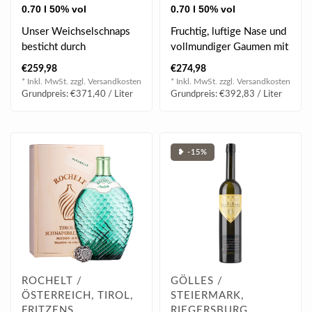
0.70 l 50% vol
0.70 l 50% vol
Unser Weichselschnaps
Fruchtig, luftige Nase und
besticht durch
vollmundiger Gaumen mit
erfrischende
einer fruchtigen Würze...
€259,98
€274,98
Fruchtaromen, feine
* Inkl. MwSt. zzgl.
Versandkosten
* Inkl. MwSt. zzgl.
Versandkosten
zimtartige..
Grundpreis: €371,40 / Liter
Grundpreis: €392,83 / Liter
❥ -15%
ROCHELT /
GÖLLES /
ÖSTERREICH, TIROL,
STEIERMARK,
FRITZENS
RIEGERSBURG