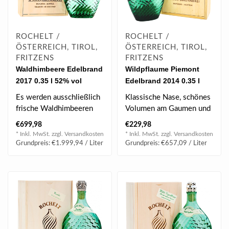
ROCHELT /
ROCHELT /
ÖSTERREICH, TIROL,
ÖSTERREICH, TIROL,
FRITZENS
FRITZENS
Waldhimbeere Edelbrand
Wildpflaume Piemont
2017 0.35 l 52% vol
Edelbrand 2014 0.35 l
50% vol
Es werden ausschließlich
Klassische Nase, schönes
frische Waldhimbeeren
Volumen am Gaumen und
verarbeitet- so bleiben
toller Abgang mit
€699,98
€229,98
die viel..
kraftvollem Ch..
* Inkl. MwSt. zzgl.
Versandkosten
* Inkl. MwSt. zzgl.
Versandkosten
Grundpreis: €1.999,94 / Liter
Grundpreis: €657,09 / Liter