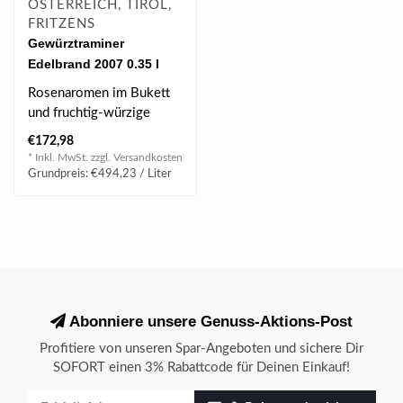
ÖSTERREICH, TIROL,
FRITZENS
Gewürztraminer
Edelbrand 2007 0.35 l
50% vol
Rosenaromen im Bukett
und fruchtig-würzige
Noten am Gaumen. Viel
€172,98
Finesse, hohe ..
* Inkl. MwSt. zzgl.
Versandkosten
Grundpreis: €494,23 / Liter
Abonniere unsere Genuss-Aktions-Post
Profitiere von unseren Spar-Angeboten und sichere Dir
SOFORT einen 3% Rabattcode für Deinen Einkauf!