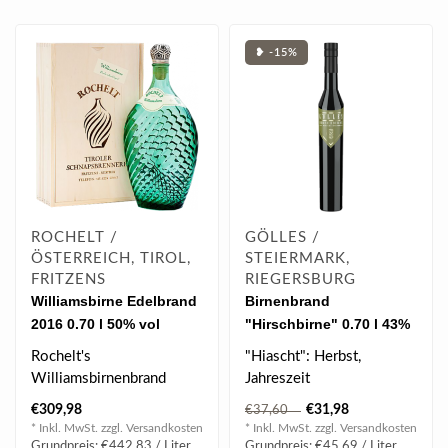
❥ -15%
ROCHELT /
GÖLLES /
ÖSTERREICH, TIROL,
STEIERMARK,
FRITZENS
RIEGERSBURG
Williamsbirne Edelbrand
Birnenbrand
2016 0.70 l 50% vol
"Hirschbirne" 0.70 l 43%
vol
Rochelt's
"Hiascht": Herbst,
Williamsbirnenbrand
Jahreszeit
strotzt an saftigen und
€309,98
€31,98
€37,60
fruchtigen Aromen
* Inkl. MwSt. zzgl.
Versandkosten
* Inkl. MwSt. zzgl.
Versandkosten
vollreif..
Grundpreis: €442,83 / Liter
Grundpreis: €45,69 / Liter