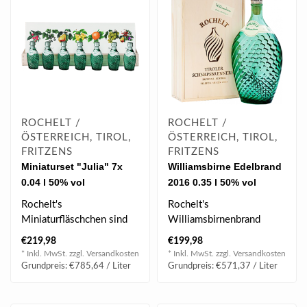
ROCHELT /
ROCHELT /
ÖSTERREICH, TIROL,
ÖSTERREICH, TIROL,
FRITZENS
FRITZENS
Miniaturset "Julia" 7x
Williamsbirne Edelbrand
0.04 l 50% vol
2016 0.35 l 50% vol
Rochelt's
Rochelt's
Miniaturfläschchen sind
Williamsbirnenbrand
ein ideales Geschenk
strotzt an saftigen und
€219,98
€199,98
oder „Mitbringsel“ u..
fruchtigen Aromen
* Inkl. MwSt. zzgl.
Versandkosten
* Inkl. MwSt. zzgl.
Versandkosten
vollreif..
Grundpreis: €785,64 / Liter
Grundpreis: €571,37 / Liter