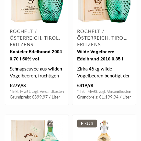
ROCHELT /
ROCHELT /
ÖSTERREICH, TIROL,
ÖSTERREICH, TIROL,
FRITZENS
FRITZENS
Kasteler Edelbrand 2004
Wilde Vogelbeere
0.70 l 50% vol
Edelbrand 2016 0.35 l
52% vol
Schnapscuvée aus wilden
Zirka 45kg wilde
Vogelbeeren, fruchtigen
Vogelbeeren benötigt der
Williamsbirnen und fein-
Familienbetrieb für einen
€279,98
€419,98
würzig..
Liter des ..
* Inkl. MwSt. zzgl.
Versandkosten
* Inkl. MwSt. zzgl.
Versandkosten
Grundpreis: €399,97 / Liter
Grundpreis: €1.199,94 / Liter
❥ -15%