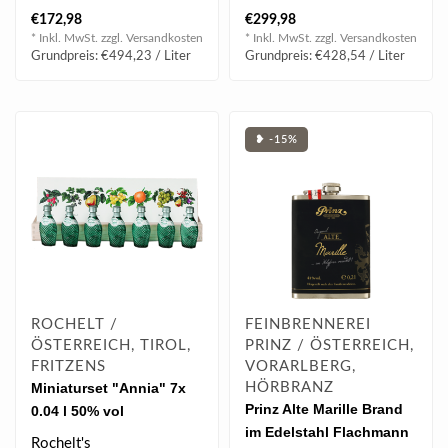
fruchtigen Williamsbirnen
fruchtigen Williamsbirnen
€172,98
€299,98
und..
und..
* Inkl. MwSt. zzgl.
Versandkosten
* Inkl. MwSt. zzgl.
Versandkosten
Grundpreis: €494,23 / Liter
Grundpreis: €428,54 / Liter
❥ -15%
ROCHELT /
FEINBRENNEREI
ÖSTERREICH, TIROL,
PRINZ / ÖSTERREICH,
FRITZENS
VORARLBERG,
Miniaturset "Annia" 7x
HÖRBRANZ
Prinz Alte Marille Brand
0.04 l 50% vol
im Edelstahl Flachmann
Rochelt's