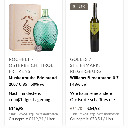
❥ -15%
ROCHELT /
GÖLLES /
ÖSTERREICH, TIROL,
STEIERMARK,
FRITZENS
RIEGERSBURG
Muskattraube Edelbrand
Williams Birnenbrand 0.7
2007 0.35 l 50% vol
l 43% vol
Nach mindestens
Wie kaum eine andere
neunjähriger Lagerung
Obstsorte schafft es die
begeistert dieser Schnaps
vollreife Williamsbirne,
€146,98
€54,98
€64,70
durch seine fei..
ihren ung..
* Inkl. MwSt. zzgl.
Versandkosten
* Inkl. MwSt. zzgl.
Versandkosten
Grundpreis: €419,94 / Liter
Grundpreis: €78,54 / Liter