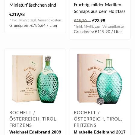
0.2 l 41% vol
Fruchtig-milder Marillen-
Miniaturfläschchen sind
Schnaps aus dem Holzfass
ein ideales Geschenk
€219,98
der aus vollreifen,
oder „Mitbringsel“ u..
* Inkl. MwSt. zzgl.
Versandkosten
€23,98
€28,20
saftigen M..
Grundpreis: €785,64 / Liter
* Inkl. MwSt. zzgl.
Versandkosten
Grundpreis: €119,90 / Liter
ROCHELT /
ROCHELT /
ÖSTERREICH, TIROL,
ÖSTERREICH, TIROL,
FRITZENS
FRITZENS
Weichsel Edelbrand 2009
Mirabelle Edelbrand 2017