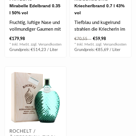
Mirabelle Edelbrand 0.35
Kriecherlbrand 0.7 l 43%
l 50% vol
vol
Fruchtig, luftige Nase und
Tiefblau und kugelrund
vollmundiger Gaumen mit
strahlen die Kriecherln im
einer fruchtigen Würze...
Hochsommer von den
€179,98
€59,98
€70,55
dicht behan..
* Inkl. MwSt. zzgl.
Versandkosten
* Inkl. MwSt. zzgl.
Versandkosten
Grundpreis: €514,23 / Liter
Grundpreis: €85,69 / Liter
ROCHELT /