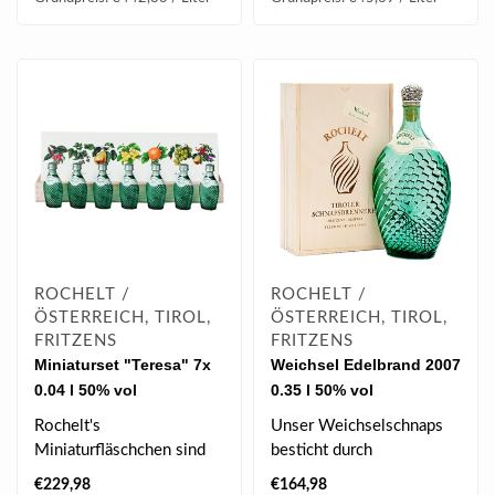
ROCHELT /
ROCHELT /
ÖSTERREICH, TIROL,
ÖSTERREICH, TIROL,
FRITZENS
FRITZENS
Miniaturset "Teresa" 7x
Weichsel Edelbrand 2007
0.04 l 50% vol
0.35 l 50% vol
Rochelt's
Unser Weichselschnaps
Miniaturfläschchen sind
besticht durch
ein ideales Geschenk
erfrischende
€229,98
€164,98