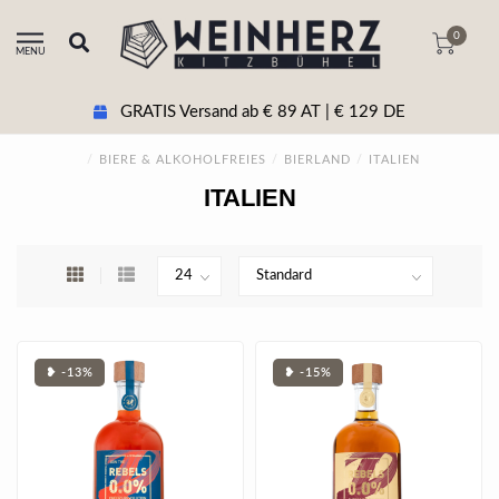
0
MENU
GRATIS Versand ab € 89 AT | € 129 DE
/
BIERE & ALKOHOLFREIES
/
BIERLAND
/
ITALIEN
ITALIEN
❥ -13%
❥ -15%