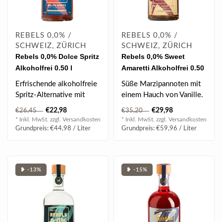
REBELS 0,0% /
REBELS 0,0% /
SCHWEIZ, ZÜRICH
SCHWEIZ, ZÜRICH
Rebels 0,0% Dolce Spritz
Rebels 0,0% Sweet
Alkoholfrei 0.50 l
Amaretti Alkoholfrei 0.50
l
Erfrischende alkoholfreie
Süße Marzipannoten mit
Spritz-Alternative mit
einem Hauch von Vanille.
Aromen von bitteren
€22,98
€29,98
€26,45
€35,20
Orangen und..
* Inkl. MwSt. zzgl.
Versandkosten
* Inkl. MwSt. zzgl.
Versandkosten
Grundpreis: €44,98 / Liter
Grundpreis: €59,96 / Liter
❥ -13%
❥ -15%