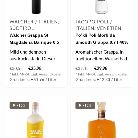
WALCHER / ITALIEN,
JACOPO POLI /
SÜDTIROL
ITALIEN, VENETIEN
Walcher Grappa St.
Po’ di Poli Morbida
Magdalena Barrique 0.5 l
Smooth Grappa 0.7 l 40%
40% vol
vol
Mild und dennoch
Aromatischer Grappa, in
ausdrucksstark: Dieser
traditionellem Wasserbad
Grappa überzeugt mit
destilliert. Sein Aroma
€25,98
€29,98
€30,55
€37,45
feiner Frucht, har..
erinner..
* Inkl. MwSt. zzgl.
Versandkosten
* Inkl. MwSt. zzgl.
Versandkosten
Grundpreis: €51,96 / Liter
Grundpreis: €42,83 / Liter
❥ -15%
❥ -15%