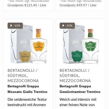
* Inkl. MwSt. zzgl.
Versandkosten
* Inkl. MwSt. zzgl.
Versandkosten
Grundpreis: €121,40 / Liter
Grundpreis: €49,97 / Liter
❥ -15%
❥ -15%
BERTAGNOLLI /
BERTAGNOLLI /
SÜDTIROL,
SÜDTIROL,
MEZZOCORONA
MEZZOCORONA
Bertagnolli Grappa
Bertagnolli Grappa
Moscato Giallo Trentino
Gewürztraminer Trentino
in GB 0.7 l 42% vol
in GB 0.7 l 42% vol
Die seidenweiche Textur
Weich und intensiv mit
beeindruckt mit Aromen
einer feinen Note von