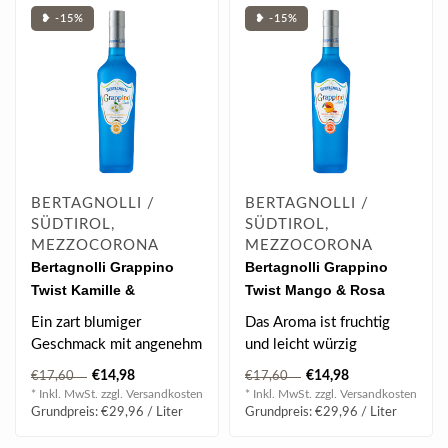
❥ -15%
❥ -15%
BERTAGNOLLI /
BERTAGNOLLI /
SÜDTIROL,
SÜDTIROL,
MEZZOCORONA
MEZZOCORONA
Bertagnolli Grappino
Bertagnolli Grappino
Twist Kamille &
Twist Mango & Rosa
Hollunder 0.5 l 28% vol
Pfeffer 0.5 l 28% vol
Ein zart blumiger
Das Aroma ist fruchtig
Geschmack mit angenehm
und leicht würzig
weichen und frischen
€14,98
€14,98
€17,60
€17,60
Nuancen..
* Inkl. MwSt. zzgl.
Versandkosten
* Inkl. MwSt. zzgl.
Versandkosten
Grundpreis: €29,96 / Liter
Grundpreis: €29,96 / Liter