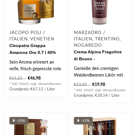
JACOPO POLI /
MARZADRO /
ITALIEN, VENETIEN
ITALIEN, TRENTINO,
Cleopatra Grappa
NOGAREDO
Crema Alpina Fragoline
Amarone Oro 0.7 l 40%
di Bosco -
vol
Sein Aroma erinnert an
Walderdbeeren Likör 0.7
Genieße den cremigen
reife, frisch gepresste rote
l 17% vol
Walderdbeeren Likör mit
Trauben und an einen
€46,98
€55,25
seinem zarten Aroma und
Korb vo..
* Inkl. MwSt. zzgl.
Versandkosten
€19,98
€23,50
der feine..
Grundpreis: €67,11 / Liter
* Inkl. MwSt. zzgl.
Versandkosten
Grundpreis: €28,54 / Liter
❥ -15%
❥ -15%