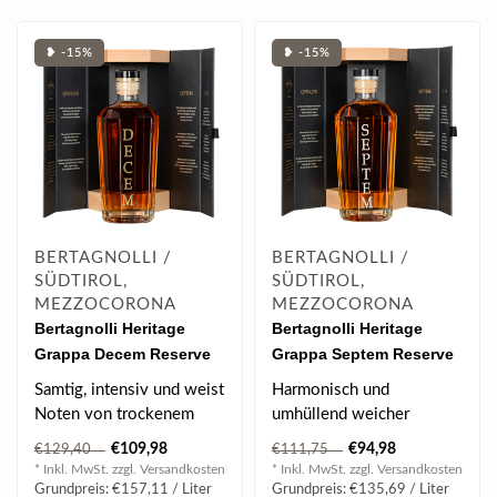
❥ -15%
❥ -15%
BERTAGNOLLI /
BERTAGNOLLI /
SÜDTIROL,
SÜDTIROL,
MEZZOCORONA
MEZZOCORONA
Bertagnolli Heritage
Bertagnolli Heritage
Grappa Decem Reserve
Grappa Septem Reserve
10Y in GB 0.7 l 44% vol
7Y in GB 0.7 l 43% vol
Samtig, intensiv und weist
Harmonisch und
Noten von trockenem
umhüllend weicher
Gebäck auf
Grappa
€109,98
€94,98
€129,40
€111,75
* Inkl. MwSt. zzgl.
Versandkosten
* Inkl. MwSt. zzgl.
Versandkosten
Grundpreis: €157,11 / Liter
Grundpreis: €135,69 / Liter