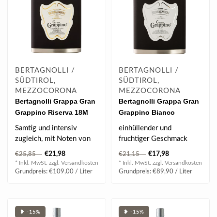
BERTAGNOLLI /
BERTAGNOLLI /
SÜDTIROL,
SÜDTIROL,
MEZZOCORONA
MEZZOCORONA
Bertagnolli Grappa Gran
Bertagnolli Grappa Gran
Grappino Riserva 18M
Grappino Bianco
Flachmann 0.2 l 42% vol
Flachmann 0.2 l 42% vol
Samtig und intensiv
einhüllender und
zugleich, mit Noten von
fruchtiger Geschmack
Vanille
€21,98
€17,98
€25,85
€21,15
* Inkl. MwSt. zzgl.
Versandkosten
* Inkl. MwSt. zzgl.
Versandkosten
Grundpreis: €109,00 / Liter
Grundpreis: €89,90 / Liter
❥ -15%
❥ -15%