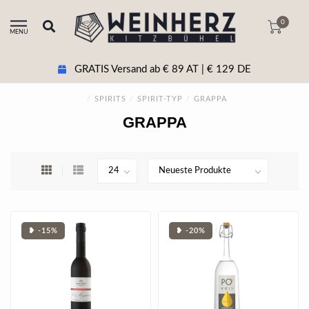
0
MENU
+43 5356 20511 Beratung & tel. Bestellung
/
SPIRITS
/
SPIRIT-TYP
/
GRAPPA
GRAPPA
❥ -15%
❥ -20%