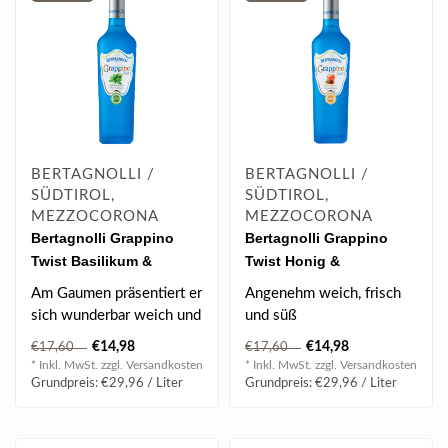
BERTAGNOLLI /
BERTAGNOLLI /
SÜDTIROL,
SÜDTIROL,
MEZZOCORONA
MEZZOCORONA
Bertagnolli Grappino
Bertagnolli Grappino
Twist Basilikum &
Twist Honig &
Limette 0.5 l 28% vol
Pfefferminz 0.5 l 28% vol
Am Gaumen präsentiert er
Angenehm weich, frisch
sich wunderbar weich und
und süß
ausgewogen mit einer
€14,98
€14,98
€17,60
€17,60
angenehm..
* Inkl. MwSt. zzgl.
Versandkosten
* Inkl. MwSt. zzgl.
Versandkosten
Grundpreis: €29,96 / Liter
Grundpreis: €29,96 / Liter