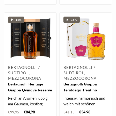
❥ -15%
❥ -15%
BERTAGNOLLI /
BERTAGNOLLI /
SÜDTIROL,
SÜDTIROL,
MEZZOCORONA
MEZZOCORONA
Bertagnolli Heritage
Bertagnolli Grappa
Grappa Qvinqve Reserve
Teroldego Trentino
5Y in GB 0.7 l 42% vol
Riserva 18 Monate in GB
Reich an Aromen, üppig
Intensiv, harmonisch und
0.7 l 42% vol
am Gaumen, kostbar,
weich mit schönen
weich, leuchtend und
Vanillenoten
€84,98
€34,98
€99,95
€41,15
rein..