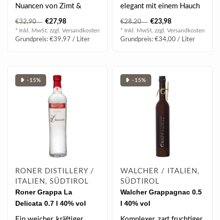
Nuancen von Zimt &
elegant mit einem Hauch
Vanille
von roten Früchten..
€27,98
€23,98
€32,90
€28,20
* Inkl. MwSt. zzgl.
Versandkosten
* Inkl. MwSt. zzgl.
Versandkosten
Grundpreis: €39,97 / Liter
Grundpreis: €34,00 / Liter
❥ -15%
❥ -15%
RONER DISTILLERY /
WALCHER / ITALIEN,
ITALIEN, SÜDTIROL
SÜDTIROL
Roner Grappa La
Walcher Grappagnac 0.5
Delicata 0.7 l 40% vol
l 40% vol
Ein weicher, kräftiger
Komplexer, zart fruchtiger