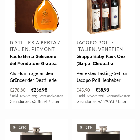
DISTILLERIA BERTA /
JACOPO POLI /
ITALIEN, PIEMONT
ITALIEN, VENETIEN
Paolo Berta Selezione
Grappa Baby Pack Oro
del Fondatore Grappa
(Sarpa, Cleopatra,
2004 0.7 l 43% vol
Sassicaia) 40 % vol 3 x
Als Hommage an den
Perfektes Tasting-Set für
0.1 l
Gründer der Destillerie
Jacopo Poli liebhaber!
Paolo Berta steht dieser
€236,98
€38,98
€278,80
€45,90
lange gerei..
* Inkl. MwSt. zzgl.
Versandkosten
* Inkl. MwSt. zzgl.
Versandkosten
Grundpreis: €338,54 / Liter
Grundpreis: €129,93 / Liter
❥ -15%
❥ -15%