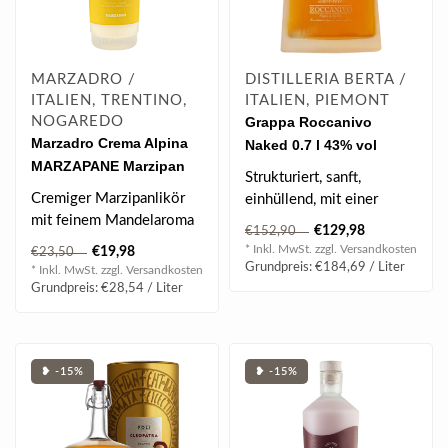
MARZADRO /
DISTILLERIA BERTA /
ITALIEN, TRENTINO,
ITALIEN, PIEMONT
NOGAREDO
Grappa Roccanivo
Marzadro Crema Alpina
Naked 0.7 l 43% vol
MARZAPANE Marzipan
Strukturiert, sanft,
Likör 0.7 l 17% vol
Cremiger Marzipanlikör
einhüllend, mit einer
mit feinem Mandelaroma
großen Persönlichkeit. Im
€129,98
€152,90
und sanfter Sahnenote...
breit ge..
* Inkl. MwSt. zzgl.
Versandkosten
€19,98
€23,50
Grundpreis: €184,69 / Liter
* Inkl. MwSt. zzgl.
Versandkosten
Grundpreis: €28,54 / Liter
❥ -15%
❥ -15%