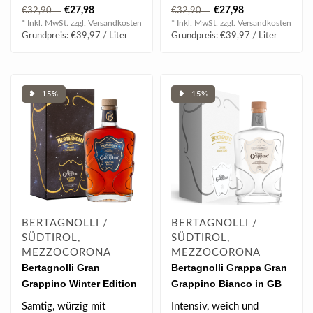
von tropischen Früchten
Rosen und Pfirsich..
€27,98
€27,98
€32,90
€32,90
und medi..
* Inkl. MwSt. zzgl.
Versandkosten
* Inkl. MwSt. zzgl.
Versandkosten
Grundpreis: €39,97 / Liter
Grundpreis: €39,97 / Liter
❥ -15%
❥ -15%
BERTAGNOLLI /
BERTAGNOLLI /
SÜDTIROL,
SÜDTIROL,
MEZZOCORONA
MEZZOCORONA
Bertagnolli Gran
Bertagnolli Grappa Gran
Grappino Winter Edition
Grappino Bianco in GB
in GB 0.7 l 42% vol
0.7 l 42% vol
Samtig, würzig mit
Intensiv, weich und