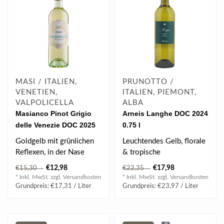
MASI / ITALIEN,
PRUNOTTO /
VENETIEN,
ITALIEN, PIEMONT,
VALPOLICELLA
ALBA
Masianco Pinot Grigio
Arneis Langhe DOC 2024
delle Venezie DOC 2025
0.75 l
0.75 l
Goldgelb mit grünlichen
Leuchtendes Gelb, florale
Reflexen, in der Nase
& tropische
Zitrusfrüchte, weiße
Fruchtanklänge, elegant &
€12,98
€17,98
€15,30
€22,35
Blüten un..
frisch, fruchti..
* Inkl. MwSt. zzgl.
Versandkosten
* Inkl. MwSt. zzgl.
Versandkosten
Grundpreis: €17,31 / Liter
Grundpreis: €23,97 / Liter