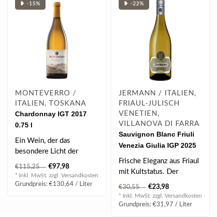
❥ -15%
❥ -22%
MONTEVERRO /
JERMANN / ITALIEN,
ITALIEN, TOSKANA
FRIAUL-JULISCH
Chardonnay IGT 2017
VENETIEN,
VILLANOVA DI FARRA
0.75 l
Sauvignon Blanc Friuli
Ein Wein, der das
Venezia Giulia IGP 2025
besondere Licht der
0.75 l
Frische Eleganz aus Friaul
Maremma wiederspiegelt.
€97,98
€115,25
mit Kultstatus. Der
Frische und knacki..
* Inkl. MwSt. zzgl.
Versandkosten
Sauvignon Blanc 2025
Grundpreis: €130,64 / Liter
€23,98
€30,55
von Jermann ..
* Inkl. MwSt. zzgl.
Versandkosten
Grundpreis: €31,97 / Liter