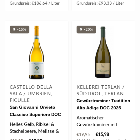
Grundpreis: €186,64 / Liter
Grundpreis: €93,33 / Liter
❥ -15%
❥ -20%
CASTELLO DELLA
KELLEREI TERLAN /
SALA / UMBRIEN,
SÜDTIROL, TERLAN
FICULLE
Gewürztraminer Tradition
San Giovanni Orvieto
Alto Adige DOC 2025
Classico Superiore DOC
0.75 l
Aromatischer
2024 0.75 l
Helles Gelb, Ribisel &
Gewürztraminer mit
Stachelbeere, Melisse &
Litschi, Mango und
€15,98
€19,95
Grapefruit, Zitronengras &
Rosenblättern, würzigen