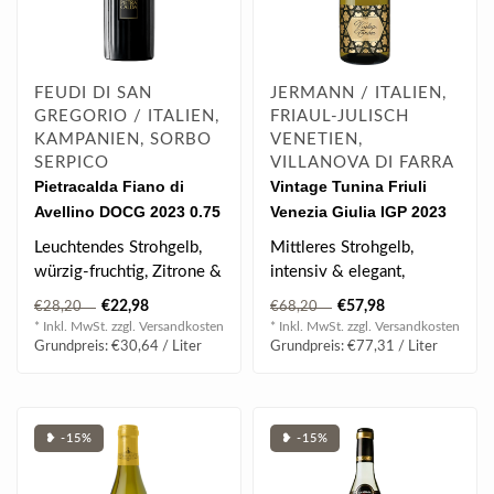
FEUDI DI SAN
JERMANN / ITALIEN,
GREGORIO / ITALIEN,
FRIAUL-JULISCH
KAMPANIEN, SORBO
VENETIEN,
SERPICO
VILLANOVA DI FARRA
Pietracalda Fiano di
Vintage Tunina Friuli
Avellino DOCG 2023 0.75
Venezia Giulia IGP 2023
l
0.75 l
Leuchtendes Strohgelb,
Mittleres Strohgelb,
würzig-fruchtig, Zitrone &
intensiv & elegant,
Kamille, frische Blumen,
anhaltend & ausgeglichen,
€22,98
€57,98
€28,20
€68,20
weic..
Honig & Wiese..
* Inkl. MwSt. zzgl.
Versandkosten
* Inkl. MwSt. zzgl.
Versandkosten
Grundpreis: €30,64 / Liter
Grundpreis: €77,31 / Liter
❥ -15%
❥ -15%