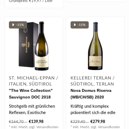
Grundpreis: €19,97 / Liter
❥ -15%
❥ -15%
ST. MICHAEL-EPPAN /
KELLEREI TERLAN /
ITALIEN, SÜDTIROL
SÜDTIROL, TERLAN
"The Wine Collection"
Nova Domus Riserva
Sauvignon DOC 2018
(WB/CH/SB) 2020
0.75 l
Doppelmagnum 3.00 l
Strohgelb mit grünlichen
Kräftig und komplex
Reflexen, Exotische
präsentiert sich die edle
Frucht, Stachelbeere,
Cuvèe aus
€139,98
€279,98
€164,70
€329,40
Banane, Holu..
Weißburgunder, Char..
* Inkl. MwSt. zzgl.
Versandkosten
* Inkl. MwSt. zzgl.
Versandkosten