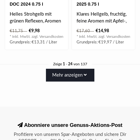
DOC 2024 0.75 l
2025 0.75 l
Helles Strohgelb mit
Klares Hellgelb, fruchtig,
grünen Reflexen, Aromen
feine Aromen mit Apfel-,
von Birne und zart
Birnen- und
€9,98
€14,98
€11,75
€17,60
floralen Aromen..
Aprikosenaromen,..
* Inkl. MwSt. zzgl.
Versandkosten
* Inkl. MwSt. zzgl.
Versandkosten
Grundpreis: €13,31 / Liter
Grundpreis: €19,97 / Liter
Zeige
1
-
24
von 137
Mehr anzeigen
Abonniere unsere Genuss-Aktions-Post
Profitiere von unseren Spar-Angeboten und sichere Dir