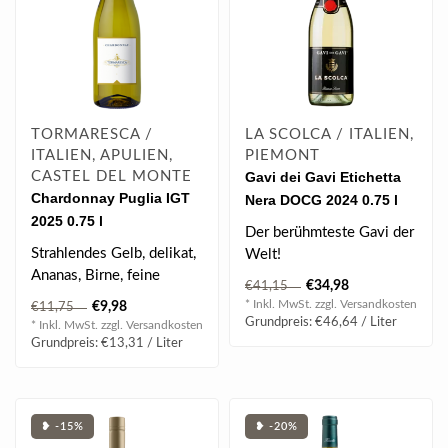
TORMARESCA /
LA SCOLCA / ITALIEN,
ITALIEN, APULIEN,
PIEMONT
CASTEL DEL MONTE
Gavi dei Gavi Etichetta
Chardonnay Puglia IGT
Nera DOCG 2024 0.75 l
2025 0.75 l
Der berühmteste Gavi der
Strahlendes Gelb, delikat,
Welt!
Ananas, Birne, feine
Stars wie Elton John, Tom
€34,98
€41,15
Honignoten, vollmundig,
Cruise, Boris Becke..
* Inkl. MwSt. zzgl.
Versandkosten
€9,98
€11,75
finessen..
Grundpreis: €46,64 / Liter
* Inkl. MwSt. zzgl.
Versandkosten
Grundpreis: €13,31 / Liter
❥ -15%
❥ -20%