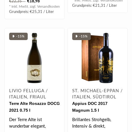
* Inkl. MwSt. zzgl.
Versandkosten
€18,98
€22,35
Honign..
Nu..
Grundpreis: €21,31 / Liter
* Inkl. MwSt. zzgl.
Versandkosten
Grundpreis: €25,31 / Liter
❥ -15%
❥ -15%
LIVIO FELLUGA /
ST. MICHAEL-EPPAN /
ITALIEN, FRIAUL
ITALIEN, SÜDTIROL
Terre Alte Rosazzo DOCG
Appius DOC 2017
2021 0.75 l
Magnum 1.5 l
Der Terre Alte ist
Brillantes Strohgelb,
wunderbar elegant,
Intensiv & direkt,