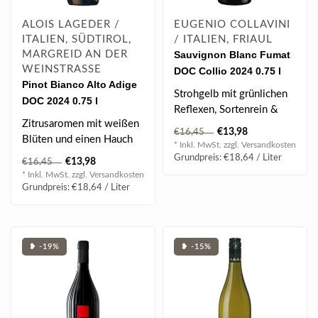
ALOIS LAGEDER /
EUGENIO COLLAVINI
ITALIEN, SÜDTIROL,
/ ITALIEN, FRIAUL
MARGREID AN DER
Sauvignon Blanc Fumat
WEINSTRASSE
DOC Collio 2024 0.75 l
Pinot Bianco Alto Adige
Strohgelb mit grünlichen
DOC 2024 0.75 l
Reflexen, Sortenrein &
Zitrusaromen mit weißen
mineralisch, aber nicht
€13,98
€16,45
Blüten und einen Hauch
süßli..
* Inkl. MwSt. zzgl.
Versandkosten
von grünem Apfel...
Grundpreis: €18,64 / Liter
€13,98
€16,45
* Inkl. MwSt. zzgl.
Versandkosten
Grundpreis: €18,64 / Liter
❥ -19%
❥ -15%