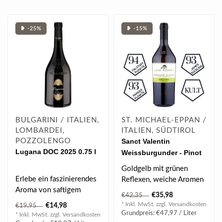
❥ -25%
❥ -15%
BULGARINI / ITALIEN,
ST. MICHAEL-EPPAN /
LOMBARDEI,
ITALIEN, SÜDTIROL
POZZOLENGO
Sanct Valentin
Lugana DOC 2025 0.75 l
Weissburgunder - Pinot
Bianco DOC 2020 0.75 l
Goldgelb mit grünen
Erlebe ein faszinierendes
Reflexen, weiche Aromen
Aroma von saftigem
von Apfel, Melone und
€35,98
€42,35
Weinbergpfirsich,
Vanille, samt..
* Inkl. MwSt. zzgl.
Versandkosten
€14,98
€19,95
exotischer Litsch..
Grundpreis: €47,97 / Liter
* Inkl. MwSt. zzgl.
Versandkosten