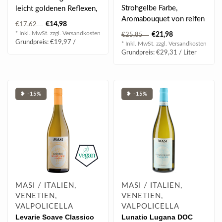
Strohgelbe Farbe,
leicht goldenen Reflexen,
Aromabouquet von reifen
fruchtig und blumig,
€14,98
€17,62
Früchten, vollmundiger
angenehm sc..
* Inkl. MwSt. zzgl.
Versandkosten
€21,98
€25,85
Körper, feine..
Grundpreis: €19,97 /
* Inkl. MwSt. zzgl.
Versandkosten
Grundpreis: €29,31 / Liter
❥ -15%
❥ -15%
MASI / ITALIEN,
MASI / ITALIEN,
VENETIEN,
VENETIEN,
VALPOLICELLA
VALPOLICELLA
Levarie Soave Classico
Lunatio Lugana DOC