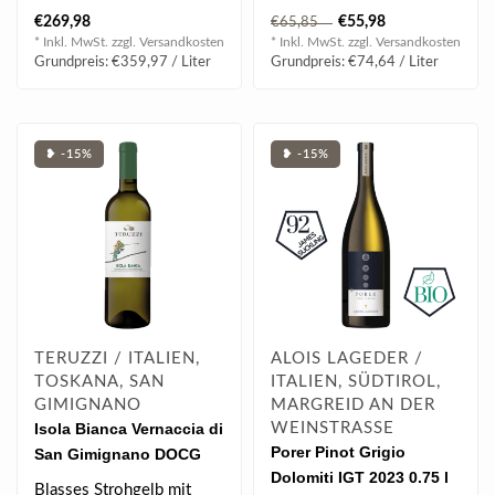
Zitronenfruchtige
& Buchsbaum, schön
€269,98
€55,98
€65,85
Geruchsempfindungen mit
balanciert..
* Inkl. MwSt. zzgl.
Versandkosten
* Inkl. MwSt. zzgl.
Versandkosten
Anklängen..
Grundpreis: €359,97 / Liter
Grundpreis: €74,64 / Liter
❥ -15%
❥ -15%
TERUZZI / ITALIEN,
ALOIS LAGEDER /
TOSKANA, SAN
ITALIEN, SÜDTIROL,
GIMIGNANO
MARGREID AN DER
Isola Bianca Vernaccia di
WEINSTRASSE
Porer Pinot Grigio
San Gimignano DOCG
Dolomiti IGT 2023 0.75 l
2024 0.75 l
Blasses Strohgelb mit