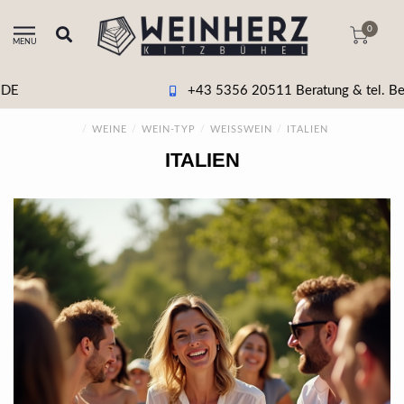
0
MENU
+43 5356 20511 Beratung & tel. Bestellung
/
WEINE
/
WEIN-TYP
/
WEISSWEIN
/
ITALIEN
ITALIEN