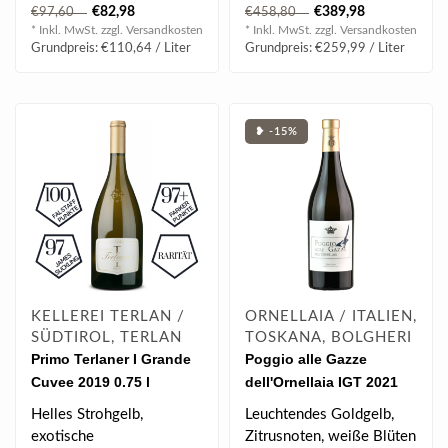
komplex und gilt als einer
aromatisch & blumig,
€82,98
€389,98
€97,60
€458,80
der renommierte..
Ausgewogen & frisc..
* Inkl. MwSt. zzgl.
Versandkosten
* Inkl. MwSt. zzgl.
Versandkosten
Grundpreis: €110,64 / Liter
Grundpreis: €259,99 / Liter
❥ -15%
KELLEREI TERLAN /
ORNELLAIA / ITALIEN,
SÜDTIROL, TERLAN
TOSKANA, BOLGHERI
Primo Terlaner I Grande
Poggio alle Gazze
Cuvee 2019 0.75 l
dell'Ornellaia IGT 2021
0.75 l
Helles Strohgelb,
Leuchtendes Goldgelb,
exotische
Zitrusnoten, weiße Blüten