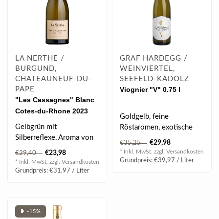
LA NERTHE /
GRAF HARDEGG /
BURGUND,
WEINVIERTEL,
CHATEAUNEUF-DU-
SEEFELD-KADOLZ
PAPE
Viognier "V" 0.75 l
"Les Cassagnes" Blanc
Cotes-du-Rhone 2023
Goldgelb, feine
0.75 l
Gelbgrün mit
Röstaromen, exotische
Silberreflexe, Aroma von
gelbe Frucht, nussige
€29,98
€35,25
Zitrusfrüchten (Pomelo),
Anklänge, elegante..
* Inkl. MwSt. zzgl.
Versandkosten
€23,98
€29,40
Trockenkräuter..
Grundpreis: €39,97 / Liter
* Inkl. MwSt. zzgl.
Versandkosten
Grundpreis: €31,97 / Liter
❥ -15%