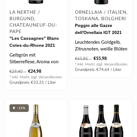
LA NERTHE /
ORNELLAIA / ITALIEN,
BURGUND,
TOSKANA, BOLGHERI
CHATEAUNEUF-DU-
Poggio alle Gazze
PAPE
dell'Ornellaia IGT 2021
"Les Cassagnes" Blanc
0.75 l
Leuchtendes Goldgelb,
Cotes-du-Rhone 2021
Zitrusnoten, weiße Blüten
0.75 l
Gelbgrün mit
& Buchsbaum, schön
€55,98
€65,85
Silberreflexe, Aroma von
balanciert..
* Inkl. MwSt. zzgl.
Versandkosten
Zitrusfrüchten (Pomelo),
Grundpreis: €74,64 / Liter
€24,98
€29,40
Trockenkräuter..
* Inkl. MwSt. zzgl.
Versandkosten
Grundpreis: €33,31 / Liter
❥ -15%