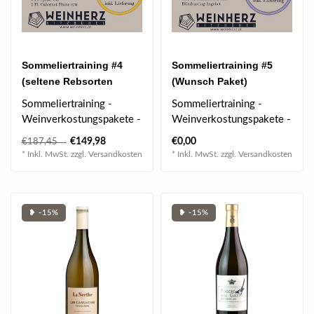
Sommeliertraining #4
Sommeliertraining #5
(seltene Rebsorten
(Wunsch Paket)
Paket)
Sommeliertraining -
Sommeliertraining -
Weinverkostungspakete -
Weinverkostungspakete -
Weintraining
Weintraining
€149,98
€0,00
€187,45
Speziell für den TSO..
Speziell für den TSO..
* Inkl. MwSt. zzgl.
Versandkosten
* Inkl. MwSt. zzgl.
Versandkosten
❥ -15%
❥ -15%