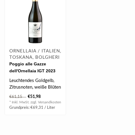
ORNELLAIA / ITALIEN,
TOSKANA, BOLGHERI
Poggio alle Gazze
dell'Ornellaia IGT 2023
0.75 l
Leuchtendes Goldgelb,
Zitrusnoten, weiße Blüten
& Buchsbaum, schön
€51,98
€61,15
balanciert..
* Inkl. MwSt. zzgl.
Versandkosten
Grundpreis: €69,31 / Liter