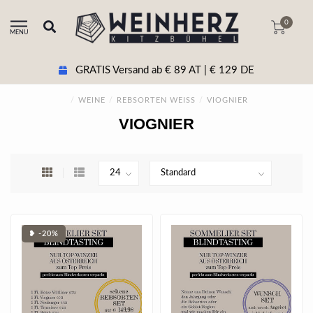
0
MENU
GRATIS Versand ab € 89 AT | € 129 DE
/
WEINE
/
REBSORTEN WEISS
/
VIOGNIER
VIOGNIER
❥ -20%