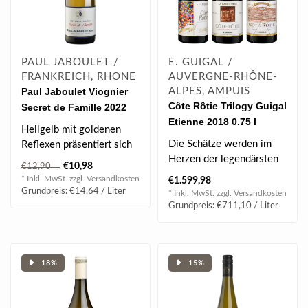
PAUL JABOULET /
E. GUIGAL /
FRANKREICH, RHONE
AUVERGNE-RHÔNE-
Paul Jaboulet Viognier
ALPES, AMPUIS
Côte Rôtie Trilogy Guigal
Secret de Famille 2022
Etienne 2018 0.75 l
0.75 l
Hellgelb mit goldenen
Die Schätze werden im
Reflexen präsentiert sich
Herzen der legendärsten
dieser Viognier im Glas,
€10,98
€12,90
und berühmtesten
aus de..
* Inkl. MwSt. zzgl.
Versandkosten
€1.599,98
Parzellen des ..
Grundpreis: €14,64 / Liter
* Inkl. MwSt. zzgl.
Versandkosten
Grundpreis: €711,10 / Liter
❥ -18%
❥ -15%