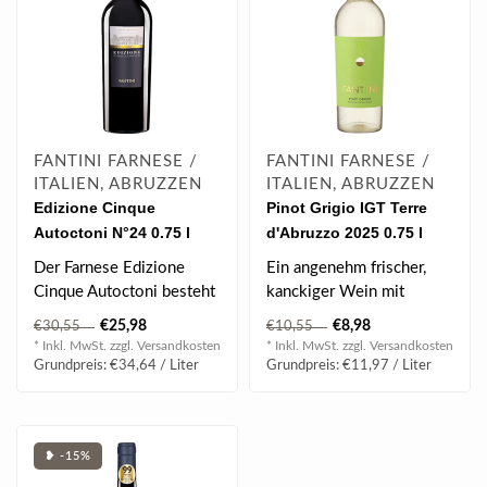
FANTINI FARNESE /
FANTINI FARNESE /
ITALIEN, ABRUZZEN
ITALIEN, ABRUZZEN
Edizione Cinque
Pinot Grigio IGT Terre
Autoctoni N°24 0.75 l
d'Abruzzo 2025 0.75 l
Der Farnese Edizione
Ein angenehm frischer,
Cinque Autoctoni besteht
kanckiger Wein mit
aus fünf autochthonen
fruchtigen Noten.
€25,98
€8,98
€30,55
€10,55
Rebsorten S..
* Inkl. MwSt. zzgl.
Versandkosten
* Inkl. MwSt. zzgl.
Versandkosten
Grundpreis: €34,64 / Liter
Grundpreis: €11,97 / Liter
❥ -15%