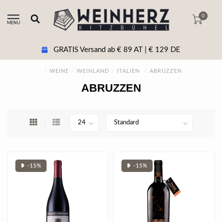
0
MENU
GRATIS Versand ab € 89 AT | € 129 DE
/
WEINE
/
WEINLAND
/
ITALIEN
/
ABRUZZEN
ABRUZZEN
❥ -15%
❥ -15%