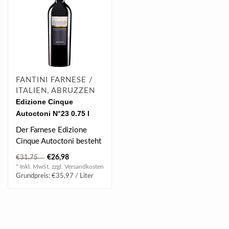
FANTINI FARNESE /
ITALIEN, ABRUZZEN
Edizione Cinque
Autoctoni N°23 0.75 l
Der Farnese Edizione
Cinque Autoctoni besteht
aus fünf autochthonen
€26,98
€31,75
Rebsorten S..
* Inkl. MwSt. zzgl.
Versandkosten
Grundpreis: €35,97 / Liter