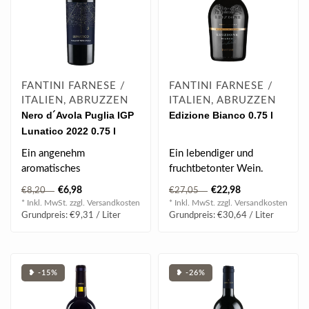
FANTINI FARNESE /
FANTINI FARNESE /
ITALIEN, ABRUZZEN
ITALIEN, ABRUZZEN
Nero d´Avola Puglia IGP
Edizione Bianco 0.75 l
Lunatico 2022 0.75 l
Ein angenehm
Ein lebendiger und
aromatisches
fruchtbetonter Wein.
Geschmackserlebnis.
€6,98
€22,98
€8,20
€27,05
* Inkl. MwSt. zzgl.
Versandkosten
* Inkl. MwSt. zzgl.
Versandkosten
Grundpreis: €9,31 / Liter
Grundpreis: €30,64 / Liter
❥ -15%
❥ -26%