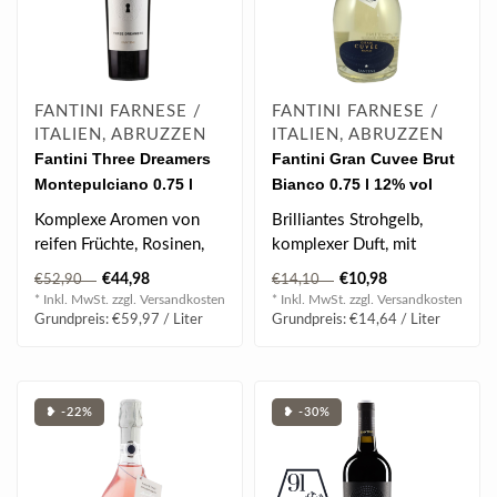
FANTINI FARNESE /
FANTINI FARNESE /
ITALIEN, ABRUZZEN
ITALIEN, ABRUZZEN
Fantini Three Dreamers
Fantini Gran Cuvee Brut
Montepulciano 0.75 l
Bianco 0.75 l 12% vol
Komplexe Aromen von
Brilliantes Strohgelb,
reifen Früchte, Rosinen,
komplexer Duft, mit
Brombeeren,
Noten von grünen
€44,98
€10,98
€52,90
€14,10
Sauerkirschen, Zimt mi..
Zitrusfrüchten und..
* Inkl. MwSt. zzgl.
Versandkosten
* Inkl. MwSt. zzgl.
Versandkosten
Grundpreis: €59,97 / Liter
Grundpreis: €14,64 / Liter
❥ -22%
❥ -30%