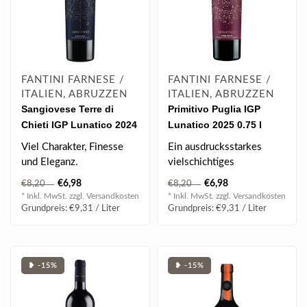
FANTINI FARNESE /
FANTINI FARNESE /
ITALIEN, ABRUZZEN
ITALIEN, ABRUZZEN
Sangiovese Terre di
Primitivo Puglia IGP
Chieti IGP Lunatico 2024
Lunatico 2025 0.75 l
0.75 l
Viel Charakter, Finesse
Ein ausdrucksstarkes
und Eleganz.
vielschichtiges
Geschmackserlebnis.
€6,98
€6,98
€8,20
€8,20
* Inkl. MwSt. zzgl.
Versandkosten
* Inkl. MwSt. zzgl.
Versandkosten
Grundpreis: €9,31 / Liter
Grundpreis: €9,31 / Liter
❥ -15%
❥ -15%