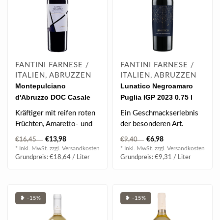
FANTINI FARNESE /
FANTINI FARNESE /
ITALIEN, ABRUZZEN
ITALIEN, ABRUZZEN
Montepulciano
Lunatico Negroamaro
d'Abruzzo DOC Casale
Puglia IGP 2023 0.75 l
Vecchio 2022 0.75 l
Kräftiger mit reifen roten
Ein Geschmackserlebnis
Früchten, Amaretto- und
der besonderen Art.
Gewürznoten, trocken,
€13,98
€6,98
€16,45
€9,40
warm..
* Inkl. MwSt. zzgl.
Versandkosten
* Inkl. MwSt. zzgl.
Versandkosten
Grundpreis: €18,64 / Liter
Grundpreis: €9,31 / Liter
❥ -15%
❥ -15%