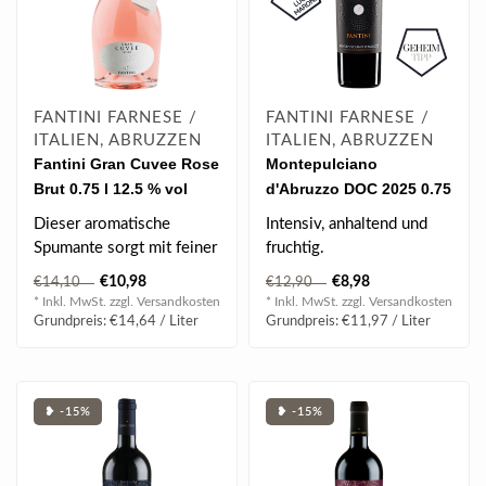
FANTINI FARNESE /
FANTINI FARNESE /
ITALIEN, ABRUZZEN
ITALIEN, ABRUZZEN
Fantini Gran Cuvee Rose
Montepulciano
Brut 0.75 l 12.5 % vol
d'Abruzzo DOC 2025 0.75
l
Dieser aromatische
Intensiv, anhaltend und
Spumante sorgt mit feiner
fruchtig.
Parrage, Eleganz und
€10,98
€8,98
€14,10
€12,90
blumigen Arome..
* Inkl. MwSt. zzgl.
Versandkosten
* Inkl. MwSt. zzgl.
Versandkosten
Grundpreis: €14,64 / Liter
Grundpreis: €11,97 / Liter
❥ -15%
❥ -15%