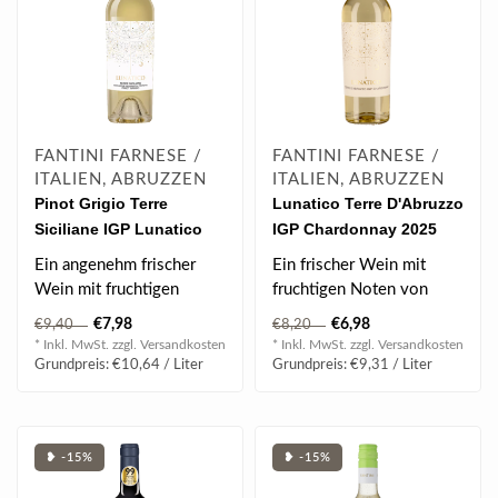
FANTINI FARNESE /
FANTINI FARNESE /
ITALIEN, ABRUZZEN
ITALIEN, ABRUZZEN
Pinot Grigio Terre
Lunatico Terre D'Abruzzo
Siciliane IGP Lunatico
IGP Chardonnay 2025
2025 0.75 l
0.75 l
Ein angenehm frischer
Ein frischer Wein mit
Wein mit fruchtigen
fruchtigen Noten von
Noten.
tropischen Früchten...
€7,98
€6,98
€9,40
€8,20
* Inkl. MwSt. zzgl.
Versandkosten
* Inkl. MwSt. zzgl.
Versandkosten
Grundpreis: €10,64 / Liter
Grundpreis: €9,31 / Liter
❥ -15%
❥ -15%