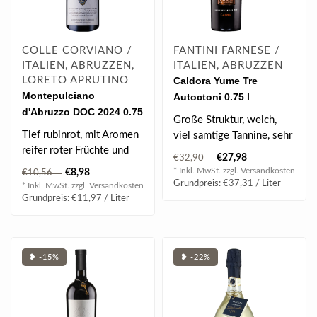
COLLE CORVIANO /
FANTINI FARNESE /
ITALIEN, ABRUZZEN,
ITALIEN, ABRUZZEN
LORETO APRUTINO
Caldora Yume Tre
Montepulciano
Autoctoni 0.75 l
d'Abruzzo DOC 2024 0.75
Große Struktur, weich,
l
Tief rubinrot, mit Aromen
viel samtige Tannine, sehr
reifer roter Früchte und
anhaltend mit einem
€27,98
€32,90
einem eleganten,
langen Ab..
* Inkl. MwSt. zzgl.
Versandkosten
€8,98
€10,56
fruchtbeton..
Grundpreis: €37,31 / Liter
* Inkl. MwSt. zzgl.
Versandkosten
Grundpreis: €11,97 / Liter
❥ -15%
❥ -22%