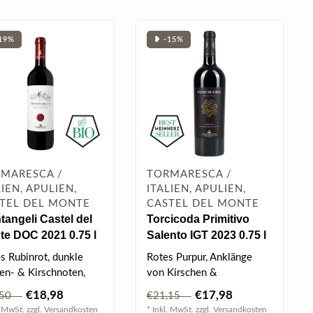
19%
❥ -15%
MARESCA /
TORMARESCA /
LIEN, APULIEN,
ITALIEN, APULIEN,
TEL DEL MONTE
CASTEL DEL MONTE
tangeli Castel del
Torcicoda Primitivo
te DOC 2021 0.75 l
Salento IGT 2023 0.75 l
es Rubinrot, dunkle
Rotes Purpur, Anklänge
en- & Kirschnoten,
von Kirschen &
er Schokotouch, cremig
Zwetschgen, gut
€18,98
€17,98
,50
€21,15
.
integrierte Holztöne, bl..
. MwSt. zzgl.
Versandkosten
* Inkl. MwSt. zzgl.
Versandkosten