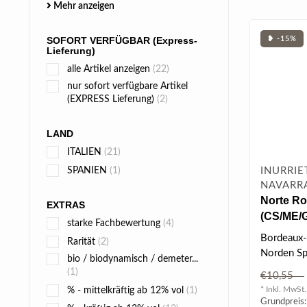
Mehr anzeigen
❥ -15%
SOFORT VERFÜGBAR (Express-
Lieferung)
alle Artikel anzeigen
(22)
nur sofort verfügbare Artikel
(EXPRESS Lieferung)
(2)
LAND
ITALIEN
(21)
INURRIE
SPANIEN
(1)
NAVARR
Norte Ro
EXTRAS
(CS/ME/G
starke Fachbewertung
(4)
Bordeaux
Rarität
(2)
Norden Sp
bio / biodynamisch / demeter...
Die Regio
(1)
€10,55
schon früh
* Inkl. MwSt.
% - mittelkräftig ab 12% vol
(1)
Grundpreis: