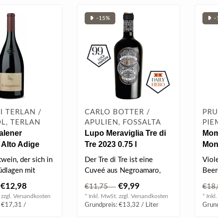
❥ -15%
❥ -
I TERLAN /
CARLO BOTTER /
PRU
L, TERLAN
APULIEN, FOSSALTA
PIE
alener
Lupo Meraviglia Tre di
Mom
 Alto Adige
Tre 2023 0.75 l
Mon
 0.75 l
0.75
wein, der sich in
Der Tre di Tre ist eine
Viole
dlagen mit
Cuveé aus Negroamaro,
Beer
gen und
Aglianico und Primitivo
Zwet
€12,98
€9,99
€11,75
€18
en..
Trauben m..
feinw
 zzgl.
Versandkosten
* Inkl. MwSt. zzgl.
Versandkosten
* Inkl
 €17,31 /
Grundpreis: €13,32 / Liter
Grund