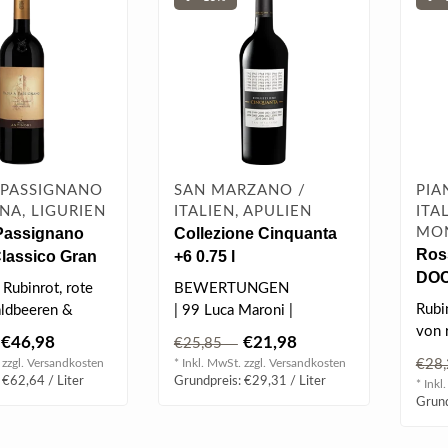
 PASSIGNANO
SAN MARZANO /
PIA
NA, LIGURIEN
ITALIEN, APULIEN
ITA
Passignano
Collezione Cinquanta
MO
Ros
Classico Gran
+6 0.75 l
DOC 
ne DOCG 2021
 Rubinrot, rote
BEWERTUNGEN
Rubi
aldbeeren &
| 99 Luca Maroni |
von r
oll, weiche &
| 4* selection |
€46,98
€21,98
€25,85
rote
| 3/3 Luigi Veronelli |
 zzgl.
Versandkosten
* Inkl. MwSt. zzgl.
Versandkosten
€28
| Mu..
 €62,64 / Liter
Grundpreis: €29,31 / Liter
* Inkl
Grund