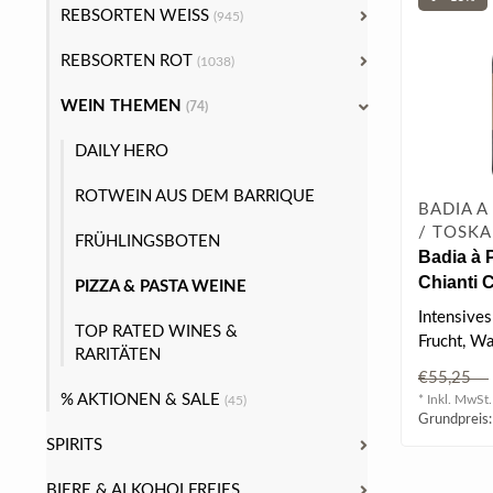
REBSORTEN WEISS
(945)
REBSORTEN ROT
(1038)
WEIN THEMEN
(74)
DAILY HERO
ROTWEIN AUS DEM BARRIQUE
BADIA A
/ TOSKA
FRÜHLINGSBOTEN
Badia à 
Chianti 
PIZZA & PASTA WEINE
Selezio
Intensives
0.75 l
TOP RATED WINES &
Frucht, W
RARITÄTEN
Kirsche, v
€55,25
samtige ..
% AKTIONEN & SALE
* Inkl. MwSt.
(45)
Grundpreis:
SPIRITS
BIERE & ALKOHOLFREIES