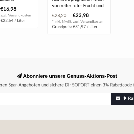
von reifer roter Frucht und
€16,98
rote Johannisbeere, angen..
€23,98
 zzgl.
Versandkosten
€28,20
 €22,64 / Liter
* Inkl. MwSt. zzgl.
Versandkosten
Grundpreis: €31,97 / Liter
Abonniere unsere Genuss-Aktions-Post
seren Spar-Angeboten und sichere Dir SOFORT einen 3% Rabattcode f
❥ Rab