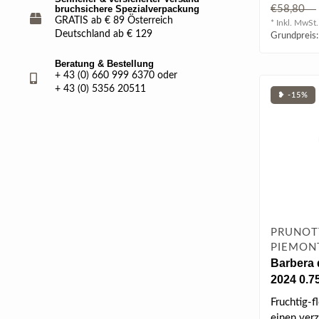
bruchsichere Spezialverpackung
€58,80
GRATIS ab € 89 Österreich
* Inkl. MwSt.
Deutschland ab € 129
Grundpreis:
Beratung & Bestellung
+ 43 (0) 660 999 6370 oder
+ 43 (0) 5356 20511
❥ -15%
PRUNOTT
PIEMONT
Barbera
2024 0.75
Fruchtig-f
einen ver