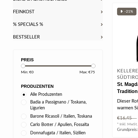
FEINKOST
❥ -21%
% SPECIALS %
BESTSELLER
PREIS
KELLERE
Min: €
0
Max: €
75
SÜDTIRO
St. Magd
PRODUZENTEN
Tradition
Alle Produzenten
DOC 2024
Dieser Rot
Badia a Passignano / Toskana,
warmen Sü
Ligurien
tiefgründi
Barone Ricasoli / Italien, Toskana
€16,45
lehmhaltig
* Inkl. MwSt.
Carlo Botter / Apulien, Fossalta
Grundpreis:
Donnafugata / Italien, Sizilien