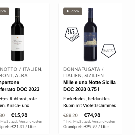
15%
❥ -15%
NOTTO / ITALIEN,
DONNAFUGATA /
MONT, ALBA
ITALIEN, SIZILIEN
pertone
Mille e una Notte Sicilia
ferrato DOC 2023
DOC 2020 0.75 l
 l
ttes Rubinrot, rote
Funkelndes, tiefdunkles
en, Kirsch- und
Rubin mit Violettschimmer.
schkennoten,
Einladende Nase, feine
€15,98
€74,98
,80
€88,20
ürzige & fru..
Noten ..
. MwSt. zzgl.
Versandkosten
* Inkl. MwSt. zzgl.
Versandkosten
preis: €21,31 / Liter
Grundpreis: €99,97 / Liter