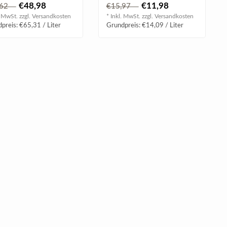
che, voll, weiche &
Rund, weich und
€48,98
€11,98
,62
€15,97
ge ..
harmonisch im Abga..
. MwSt. zzgl.
Versandkosten
* Inkl. MwSt. zzgl.
Versandkosten
preis: €65,31 / Liter
Grundpreis: €14,09 / Liter