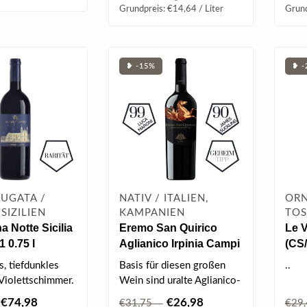
Grundpreis: €14,64 / Liter
Grund
❥ -15%
❥ -
UGATA /
NATIV / ITALIEN,
ORN
 SIZILIEN
KAMPANIEN
TOS
na Notte Sicilia
Eremo San Quirico
Le V
 0.75 l
Aglianico Irpinia Campi
(CS
Taurasini 2019 0.75 l
0.75
, tiefdunkles
Basis für diesen großen
..
Violettschimmer.
Wein sind uralte Aglianico-
 Nase, feine
Rebstöcke, die auf 600 m
€74,98
€26,98
€31,75
€29