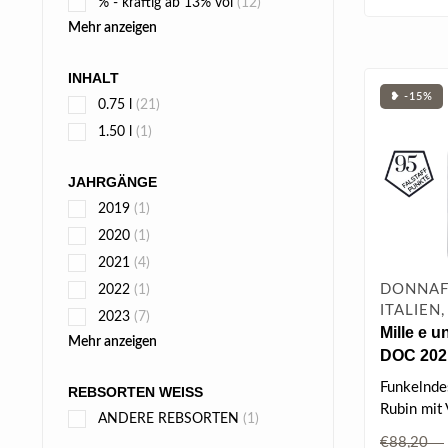
% - kräftig ab 13% vol
(12)
Mehr anzeigen
INHALT
❥ -15%
0.75 l
(21)
1.50 l
(1)
JAHRGÄNGE
2019
(1)
2020
(1)
2021
(4)
DONNAF
2022
(1)
ITALIEN,
2023
(7)
Mille e u
Mehr anzeigen
DOC 2021
Funkelndes
REBSORTEN WEISS
Rubin mit 
ANDERE REBSORTEN
(1)
Einladende
€88,20