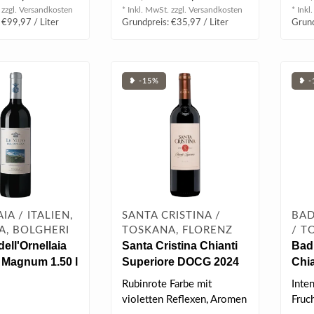
o..
 zzgl.
Versandkosten
* Inkl. MwSt. zzgl.
Versandkosten
* Inkl
 €99,97 / Liter
Grundpreis: €35,97 / Liter
Grund
❥ -15%
❥ -
IA / ITALIEN,
SANTA CRISTINA /
BAD
A, BOLGHERI
TOSKANA, FLORENZ
/ T
dell'Ornellaia
Santa Cristina Chianti
Bad
 Magnum 1.50 l
Superiore DOCG 2024
Chia
0.75 l
Sel
Rubinrote Farbe mit
Inten
0.75
violetten Reflexen, Aromen
Fruc