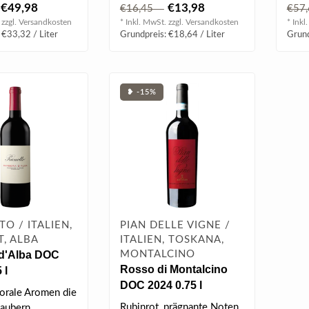
von Maraska-Kirsche,
Kirs
€49,98
€13,98
€16,45
€57
Trockenpflau..
samti
 zzgl.
Versandkosten
* Inkl. MwSt. zzgl.
Versandkosten
* Inkl
 €33,32 / Liter
Grundpreis: €18,64 / Liter
Grund
❥ -15%
O / ITALIEN,
PIAN DELLE VIGNE /
, ALBA
ITALIEN, TOSKANA,
 d'Alba DOC
MONTALCINO
Rosso di Montalcino
 l
DOC 2024 0.75 l
lorale Aromen die
Rubinrot, prägnante Noten
zaubern.