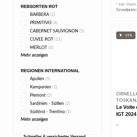
Noten ..
* Inkl. MwSt.
REBSORTEN ROT
Grundpreis:
BARBERA
(2)
PRIMITIVO
(4)
CABERNET SAUVIGNON
(5)
❥ -15%
CUVEE ROT
(11)
MERLOT
(6)
Mehr anzeigen
REGIONEN INTERNATIONAL
Apulien
(5)
Kampanien
(1)
ORNELLA
Piemont
(2)
TOSKAN
Sardinien - Sizilien
(2)
Le Volte 
Südtirol - Trentino
(1)
IGT 2024
Mehr anzeigen
..
Schneller & versicherter Versand