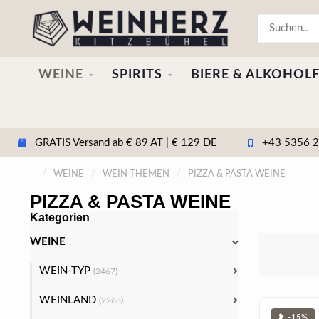
WEINE
SPIRITS
BIERE & ALKOHOLF
GRATIS Versand ab € 89 AT | € 129 DE
+43 5356 20
/
WEINE
/
WEIN THEMEN
/
PIZZA & PASTA WEINE
PIZZA & PASTA WEINE
Kategorien
WEINE
WEIN-TYP
(2467)
WEINLAND
(2268)
❥ -15%