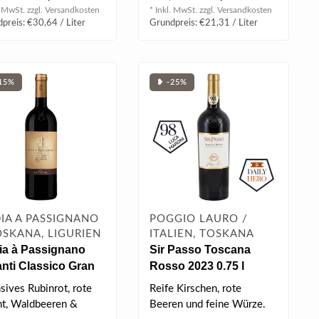
Kombina..
. MwSt. zzgl.
Versandkosten
* Inkl. MwSt. zzgl.
Versandkosten
preis: €30,64 / Liter
Grundpreis: €21,31 / Liter
15%
❥ -25%
IA A PASSIGNANO
POGGIO LAURO /
OSKANA, LIGURIEN
ITALIEN, TOSKANA
ia à Passignano
Sir Passo Toscana
nti Classico Gran
Rosso 2023 0.75 l
ezione DOCG 2022
sives Rubinrot, rote
Reife Kirschen, rote
 l
ht, Waldbeeren &
Beeren und feine Würze.