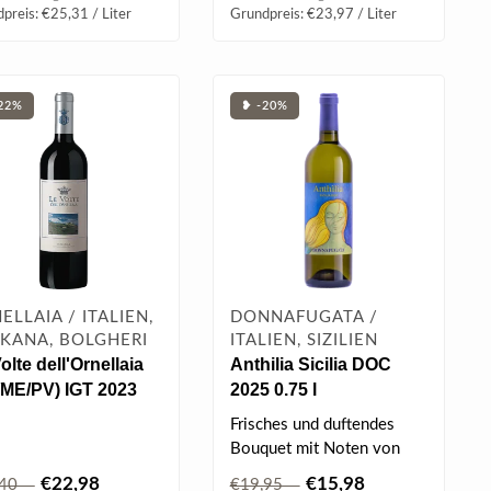
preis: €25,31 / Liter
Grundpreis: €23,97 / Liter
22%
❥ -20%
ELLAIA / ITALIEN,
DONNAFUGATA /
KANA, BOLGHERI
ITALIEN, SIZILIEN
olte dell'Ornellaia
Anthilia Sicilia DOC
/ME/PV) IGT 2023
2025 0.75 l
 l
Frisches und duftendes
Bouquet mit Noten von
Obst mit hellem Pfirsich in
€22,98
€15,98
,40
€19,95