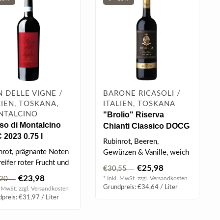
N DELLE VIGNE /
BARONE RICASOLI /
LIEN, TOSKANA,
ITALIEN, TOSKANA
NTALCINO
"Brolio" Riserva
so di Montalcino
Chianti Classico DOCG
2023 0.75 l
2021 0.75 l
Rubinrot, Beeren,
nrot, prägnante Noten
Gewürzen & Vanille, weich
eifer roter Frucht und
& süß, gute Säure &
€25,98
€30,55
 Johannisbeere, angen..
elegante Tan..
€23,98
,20
* Inkl. MwSt. zzgl.
Versandkosten
Grundpreis: €34,64 / Liter
. MwSt. zzgl.
Versandkosten
preis: €31,97 / Liter