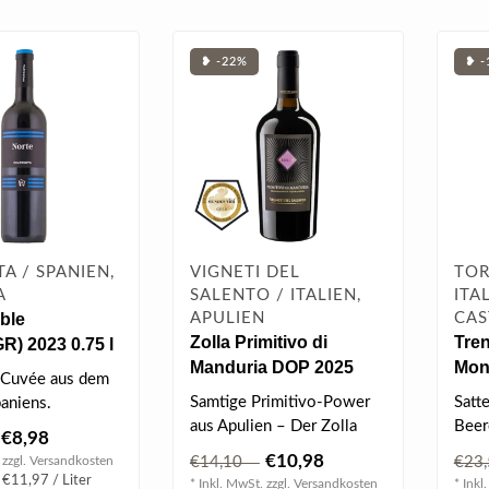
❥ -22%
❥ -
TA / SPANIEN,
VIGNETI DEL
TOR
A
SALENTO / ITALIEN,
ITA
ble
APULIEN
CAS
Zolla Primitivo di
Tren
R) 2023 0.75 l
Manduria DOP 2025
Mon
-Cuvée aus dem
0.75 l
Samtige Primitivo-Power
Satt
aniens.
aus Apulien – Der Zolla
Beer
n Navarra hatte
€8,98
Primitivo di Manduria DOP
zart
 ..
€10,98
 zzgl.
Versandkosten
€14,10
€23
2024..
& fü.
 €11,97 / Liter
* Inkl. MwSt. zzgl.
Versandkosten
* Inkl