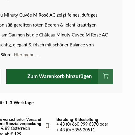
u Minuty Cuvée M Rosé AC zeigt feines, duftiges
n süß gereiften roten Beeren & leicht kräutrigen
, am Gaumen ist die Château Minuty Cuvée M Rosé AC
uchtig, elegant & frisch mit schöner Balance von
 Säure.
Hier mehr.....
Zum Warenkorb hinzufügen
eit: 1-3 Werktage
& versicherter Versand
Beratung & Bestellung
ere Spezialverpackung
+ 43 (0) 660 999 6370 oder
€ 89 Österreich
+ 43 (0) 5356 20511
nd ab € 129