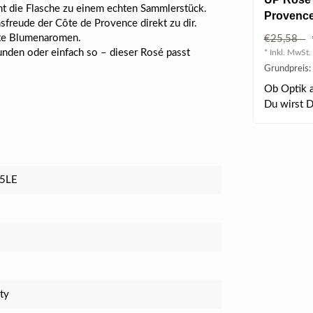
ht die Flasche zu einem echten Sammlerstück.
Provence 
freude der Côte de Provence direkt zu dir.
arte Blumenaromen.
€25,58
nden oder einfach so – dieser Rosé passt
* Inkl. MwSt. 
Grundpreis: 
Ob Optik al
Du wirst D
elegan..
5LE
ty