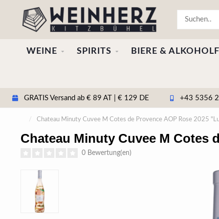
WEINE
SPIRITS
BIERE & ALKOHOLF
GRATIS Versand ab € 89 AT | € 129 DE
+43 5356 20
/
Chateau Minuty Cuvee M Cotes de Provence AOP Rose 2025 "Lucia
Chateau Minuty Cuvee M Cotes de
0 Bewertung(en)