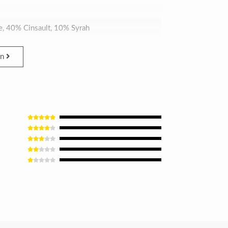
, 40% Cinsault, 10% Syrah
en