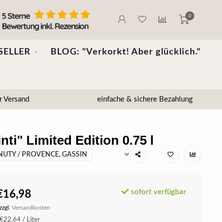
0
SELLER
BLOG: "Verkorkt! Aber glücklich."
r Versand
einfache & sichere Bezahlung
i" Limited Edition 0.75 l
UTY / PROVENCE, GASSIN
sofort verfügbar
€16,98
zzgl.
Versandkosten
€22,64 / Liter