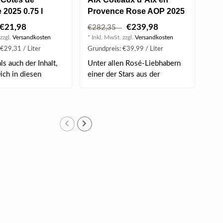
2025 0.75 l
Provence Rose AOP 2025
Pro
6 l (Methusalem)
€21,98
€239,98
€282,35
€2
zzgl.
Versandkosten
* Inkl. MwSt. zzgl.
Versandkosten
* Ink
€29,31 / Liter
Grundpreis: €39,99 / Liter
Grun
s auch der Inhalt,
Unter allen Rosé-Liebhabern
Leu
ich in diesen
einer der Stars aus der
dir
Provence..
Grap