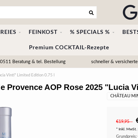
REIES
FEINKOST
% SPECIALS %
BEST
Premium COCKTAIL-Rezepte
511 Beratung & tel. Bestellung
schneller & versicherte
 Vinti" Limited Edition 0.75 l
 Provence AOP Rose 2025 "Lucia Vint
CHÂTEAU MIN
€19,95
* Inkl. MwSt. 
Grundpreis: 