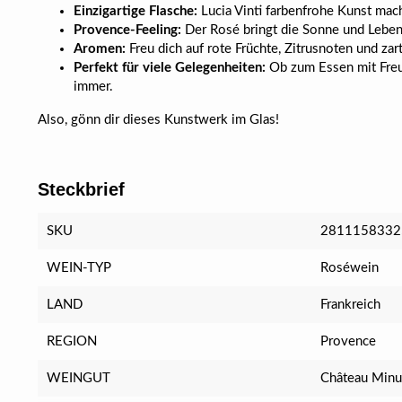
Einzigartige Flasche:
Lucia Vinti farbenfrohe Kunst mac
Provence-Feeling:
Der Rosé bringt die Sonne und Lebens
Aromen:
Freu dich auf rote Früchte, Zitrusnoten und z
Perfekt für viele Gelegenheiten:
Ob zum Essen mit Freu
immer.
Also, gönn dir dieses Kunstwerk im Glas!
Steckbrief
SKU
2811158332
WEIN-TYP
Roséwein
LAND
Frankreich
REGION
Provence
WEINGUT
Château Minu