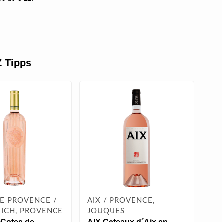
 Tipps
E PROVENCE /
AIX / PROVENCE,
CH
ICH, PROVENCE
JOUQUES
PR
Cotes de
AIX Coteaux d´Aix en
Pre