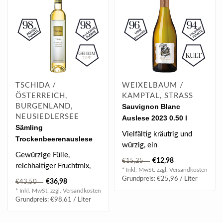
TSCHIDA /
WEIXELBAUM /
ÖSTERREICH,
KAMPTAL, STRASS
BURGENLAND,
Sauvignon Blanc
NEUSIEDLERSEE
Auslese 2023 0.50 l
Sämling
Vielfältig kräutrig und
Trockenbeerenauslese
würzig, ein
Ried Domkapitel 2017
Gewürzige Fülle,
langanhaltendes
€12,98
0.375 l
€15,25
reichhaltiger Fruchtmix,
Trinkvergnügen...
* Inkl. MwSt. zzgl.
Versandkosten
Birnenkompott, Maracuja
Grundpreis: €25,96 / Liter
€36,98
€43,50
& reife Kiwi..
* Inkl. MwSt. zzgl.
Versandkosten
Grundpreis: €98,61 / Liter