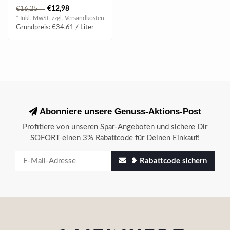
Pasteten oder würzigem
€12,98
€16,25
Munsterkäse..
* Inkl. MwSt. zzgl.
Versandkosten
Grundpreis: €34,61 / Liter
Abonniere unsere Genuss-Aktions-Post
Profitiere von unseren Spar-Angeboten und sichere Dir
SOFORT einen 3% Rabattcode für Deinen Einkauf!
❥ Rabattcode sichern