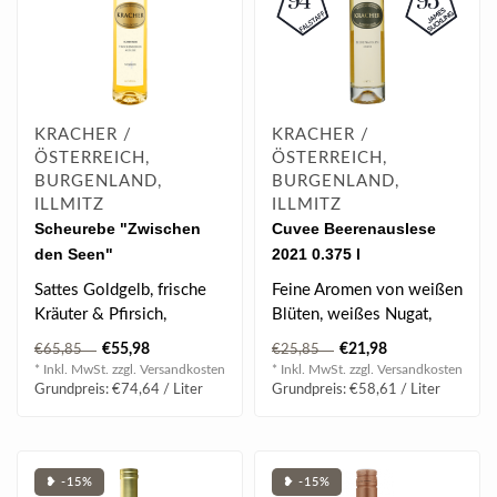
KRACHER /
KRACHER /
ÖSTERREICH,
ÖSTERREICH,
BURGENLAND,
BURGENLAND,
ILLMITZ
ILLMITZ
Scheurebe "Zwischen
Cuvee Beerenauslese
den Seen"
2021 0.375 l
Trockenbeerenauslese
Sattes Goldgelb, frische
Feine Aromen von weißen
No. 4 2022 0.375 l
Kräuter & Pfirsich,
Blüten, weißes Nugat,
feinwürzig & rauchig,
kandierte
€55,98
€21,98
€65,85
€25,85
komplex & d..
Mandarinenzesten, mit..
* Inkl. MwSt. zzgl.
Versandkosten
* Inkl. MwSt. zzgl.
Versandkosten
Grundpreis: €74,64 / Liter
Grundpreis: €58,61 / Liter
❥ -15%
❥ -15%