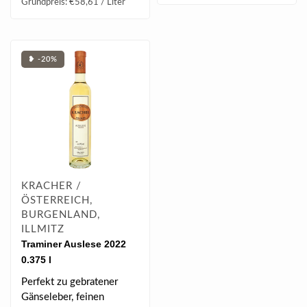
| 93 Falstaff |
Grundpreis: €58,61 / Liter
| 92 Rober..
❥ -20%
KRACHER /
ÖSTERREICH,
BURGENLAND,
ILLMITZ
Traminer Auslese 2022
0.375 l
Perfekt zu gebratener
Gänseleber, feinen