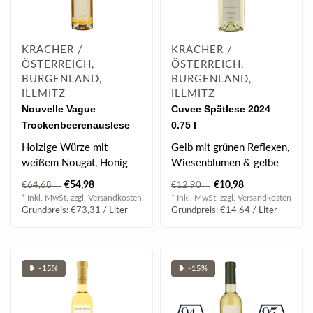
KRACHER /
KRACHER /
ÖSTERREICH,
ÖSTERREICH,
BURGENLAND,
BURGENLAND,
ILLMITZ
ILLMITZ
Nouvelle Vague
Cuvee Spätlese 2024
Trockenbeerenauslese
0.75 l
No.3 Grande Cuvee 2022
Holzige Würze mit
Gelb mit grünen Reflexen,
0.375 l
weißem Nougat, Honig
Wiesenblumen & gelbe
und seidiger Textur.
Früchte, sehr erfrischend,
€54,98
€10,98
€64,68
€12,90
gut ..
* Inkl. MwSt. zzgl.
Versandkosten
* Inkl. MwSt. zzgl.
Versandkosten
BEWERTUNG:
Grundpreis: €73,31 / Liter
Grundpreis: €14,64 / Liter
| 9..
❥ -15%
❥ -15%