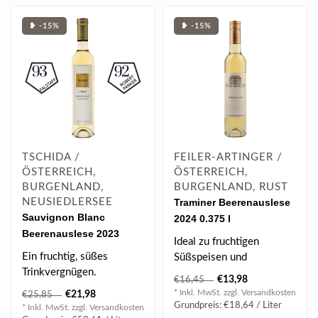
❥ -15%
❥ -15%
TSCHIDA /
FEILER-ARTINGER /
ÖSTERREICH,
ÖSTERREICH,
BURGENLAND,
BURGENLAND, RUST
NEUSIEDLERSEE
Traminer Beerenauslese
Sauvignon Blanc
2024 0.375 l
Beerenauslese 2023
Ideal zu fruchtigen
0.375 l
Ein fruchtig, süßes
Süßspeisen und
Trinkvergnügen.
Gänseleber.
€13,98
€16,45
* Inkl. MwSt. zzgl.
Versandkosten
€21,98
€25,85
BEWERTUNG
Grundpreis: €18,64 / Liter
* Inkl. MwSt. zzgl.
Versandkosten