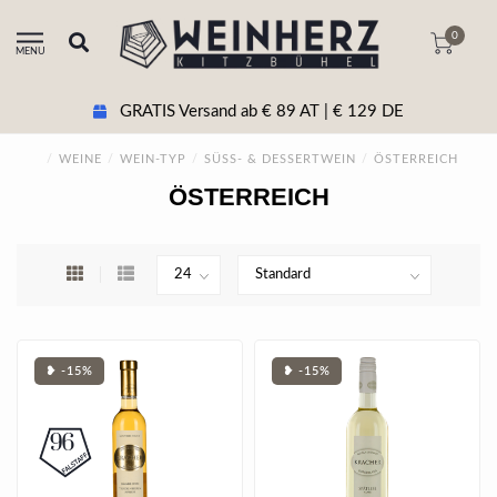
0
MENU
GRATIS Versand ab € 89 AT | € 129 DE
/
WEINE
/
WEIN-TYP
/
SÜSS- & DESSERTWEIN
/
ÖSTERREICH
ÖSTERREICH
❥ -15%
❥ -15%