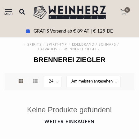
0
MENU
GRATIS Versand ab € 89 AT | € 129 DE
/
SPIRITS
/
SPIRIT-TYP
/
EDELBRAND / SCHNAPS /
CALVADOS
/
BRENNEREI ZIEGLER
BRENNEREI ZIEGLER
Keine Produkte gefunden!
WEITER EINKAUFEN