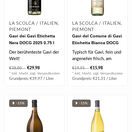
LA SCOLCA / ITALIEN,
LA SCOLCA / ITALIEN,
PIEMONT
PIEMONT
Gavi dei Gavi Etichetta
Gavi del Comune di Gavi
Nera DOCG 2025 0.75 l
Etichetta Bianca DOCG
2025 0.75 l
Der berühmteste Gavi der
Typisch für Gavi, fein und
Welt!
angenehm frisch, am
Stars wie Elton John, Tom
Gaumen zart, sehr
€29,98
€15,98
€38,80
€19,95
Cruise, Boris Becke..
trocken, geken..
* Inkl. MwSt. zzgl.
Versandkosten
* Inkl. MwSt. zzgl.
Versandkosten
Grundpreis: €39,97 / Liter
Grundpreis: €21,31 / Liter
❥ -15%
❥ -15%