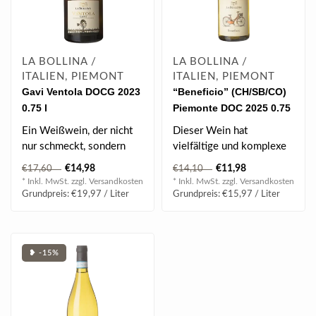
LA BOLLINA /
LA BOLLINA /
ITALIEN, PIEMONT
ITALIEN, PIEMONT
Gavi Ventola DOCG 2023
“Beneficio” (CH/SB/CO)
0.75 l
Piemonte DOC 2025 0.75
l
Ein Weißwein, der nicht
Dieser Wein hat
nur schmeckt, sondern
vielfältige und komplexe
eine Geschichte erzählt –
Aromen von Kräutern und
€14,98
€11,98
€17,60
€14,10
dein..
Früchten...
* Inkl. MwSt. zzgl.
Versandkosten
* Inkl. MwSt. zzgl.
Versandkosten
Grundpreis: €19,97 / Liter
Grundpreis: €15,97 / Liter
❥ -15%