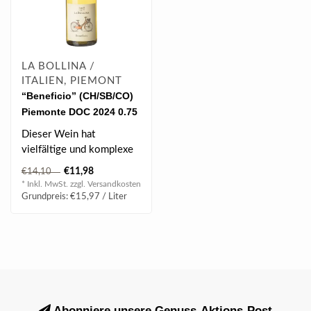
LA BOLLINA /
ITALIEN, PIEMONT
“Beneficio” (CH/SB/CO)
Piemonte DOC 2024 0.75
l
Dieser Wein hat
vielfältige und komplexe
Aromen von Kräutern und
€11,98
€14,10
Früchten...
* Inkl. MwSt. zzgl.
Versandkosten
Grundpreis: €15,97 / Liter
Abonniere unsere Genuss-Aktions-Post