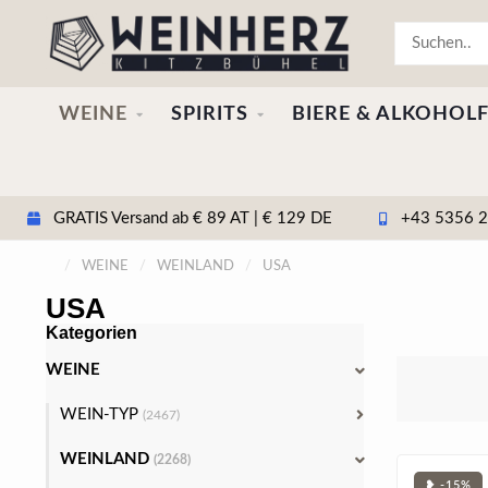
WEINE
SPIRITS
BIERE & ALKOHOLF
GRATIS Versand ab € 89 AT | € 129 DE
+43 5356 20
/
WEINE
/
WEINLAND
/
USA
USA
Kategorien
WEINE
WEIN-TYP
(2467)
WEINLAND
(2268)
❥ -15%