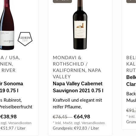
A / USA,
MONDAVI &
BEL
NIEN,
ROTHSCHILD /
KAL
 RIVER
KALIFORNIEN, NAPA
RU
VALLEY
Bell
ir Sonoma
Napa Valley Cabernet
Clar
9 0.75 l
Sauvignon 2021 0.75 l
Tele
Back
s Rubinrot,
Kraftvoll und elegant mit
Musk
Preiselbeerfrucht
reifer Pflaume,
Prei
€91
 von Tabak,
Schwarzkirsche,
An..
€38,98
€64,98
€76,45
* Inkl
Brombeeren und dunkler..
Grund
 zzgl.
Versandkosten
* Inkl. MwSt. zzgl.
Versandkosten
 €51,97 / Liter
Grundpreis: €92,83 / Liter