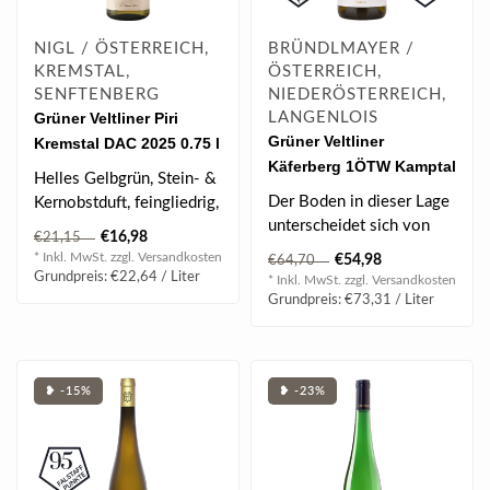
NIGL / ÖSTERREICH,
BRÜNDLMAYER /
KREMSTAL,
ÖSTERREICH,
SENFTENBERG
NIEDERÖSTERREICH,
Grüner Veltliner Piri
LANGENLOIS
Grüner Veltliner
Kremstal DAC 2025 0.75 l
Käferberg 1ÖTW Kamptal
Helles Gelbgrün, Stein- &
DAC 2019 0.75 l
Der Boden in dieser Lage
Kernobstduft, feingliedrig,
unterscheidet sich von
saftig, lebendige Säure,..
€16,98
€21,15
allen anderen des
* Inkl. MwSt. zzgl.
Versandkosten
€54,98
€64,70
Weinbaugebiete..
Grundpreis: €22,64 / Liter
* Inkl. MwSt. zzgl.
Versandkosten
Grundpreis: €73,31 / Liter
❥ -15%
❥ -23%