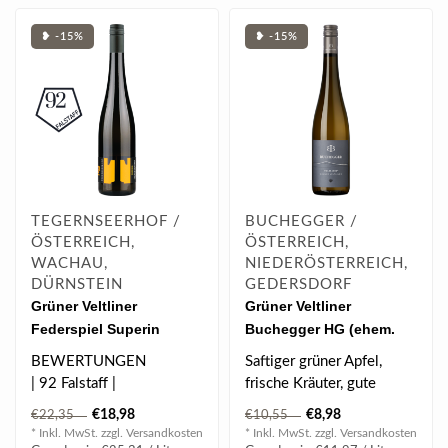
❥ -15%
❥ -15%
TEGERNSEERHOF /
BUCHEGGER /
ÖSTERREICH,
ÖSTERREICH,
WACHAU,
NIEDERÖSTERREICH,
DÜRNSTEIN
GEDERSDORF
Grüner Veltliner
Grüner Veltliner
Federspiel Superin
Buchegger HG (ehem.
Wachau DAC 2024 0.75 l
Holzgasse) 2025 0.75 l
BEWERTUNGEN
Saftiger grüner Apfel,
| 92 Falstaff |
frische Kräuter, gute
Säurestruktur.
€18,98
€8,98
€22,35
€10,55
* Inkl. MwSt. zzgl.
Versandkosten
* Inkl. MwSt. zzgl.
Versandkosten