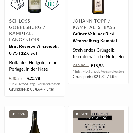
SCHLOSS
JOHANN TOPF /
GOBELSBURG /
KAMPTAL, STRASS
KAMPTAL,
Grüner Veltliner Ried
LANGENLOIS
Wechselberg Kamptal
Brut Reserve Winzersekt
DAC 2024 0.75 l
Strahlendes Grüngelb,
0.75 l 12% vol
feinmineralische Note, ein
Brillantes Hellgold, feine
Hauch Marille, weiße
€15,98
€18,80
Perlage, in der Nase
Äpfel, ..
* Inkl. MwSt. zzgl.
Versandkosten
Waldbeeren,
Grundpreis: €21,31 / Liter
€25,98
€30,55
Akazienhonig, Biskui..
* Inkl. MwSt. zzgl.
Versandkosten
Grundpreis: €34,64 / Liter
❥ -15%
❥ -20%