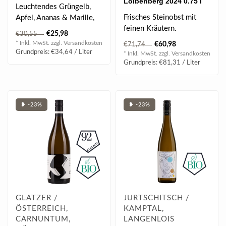
Loibenberg 2024 0.75 l
Wachau DAC 2024 0.75 l
Leuchtendes Grüngelb,
Frisches Steinobst mit
Apfel, Ananas & Marille,
feinen Kräutern.
saftig & fruchtig, cremig &
€25,98
€30,55
mine..
* Inkl. MwSt. zzgl.
Versandkosten
€60,98
€71,74
BEWERTUNG
Grundpreis: €34,64 / Liter
* Inkl. MwSt. zzgl.
Versandkosten
| 97 James Suckling |
Grundpreis: €81,31 / Liter
| ..
❥ -23%
❥ -23%
GLATZER /
JURTSCHITSCH /
ÖSTERREICH,
KAMPTAL,
CARNUNTUM,
LANGENLOIS