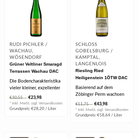
RUDI PICHLER /
SCHLOSS
WACHAU,
GOBELSBURG /
WÖSENDORF
KAMPTAL,
Grüner Veltliner Smaragd
LANGENLOIS
Riesling Ried
Terrassen Wachau DAC
Heiligenstein 1ÖTW DAC
2025 0.75 l
Die Bodencharakteristika
2020 0.75 l
Basierend auf dem
vieler kleiner, exzellenter
Zöbinger Perm wachsen
Lagen sind in diesem
€23,98
€30,55
die Reben auf einer ganz
Wein v..
* Inkl. MwSt. zzgl.
Versandkosten
€43,98
€51,75
eigenständige..
Grundpreis: €28,20 / Liter
* Inkl. MwSt. zzgl.
Versandkosten
Grundpreis: €58,64 / Liter