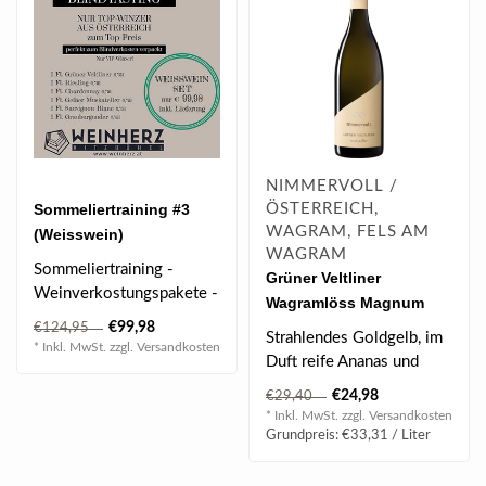
NIMMERVOLL /
Sommeliertraining #3
ÖSTERREICH,
WAGRAM, FELS AM
(Weisswein)
WAGRAM
Sommeliertraining -
Grüner Veltliner
Weinverkostungspakete -
Wagramlöss Magnum
Weintraining
2025 1.5 l
€99,98
€124,95
Strahlendes Goldgelb, im
Speziell für den TSO..
* Inkl. MwSt. zzgl.
Versandkosten
Duft reife Ananas und
Zuckermelone, toller
€24,98
€29,40
Schmelz, vie..
* Inkl. MwSt. zzgl.
Versandkosten
Grundpreis: €33,31 / Liter