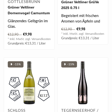
GÖTTLESBRUNN
Grüner Veltliner GrüVe
Grüner Veltliner
2025 0.75 l
Dornenvogel Carnuntum
Begeistert mit frischen
DAC 2024 0.75 l
Glänzendes Gelbgrün im
Aromen von Äpfeln und
Glas.
Zitrusfrüchten und einer
€9,98
€12,90
lebhaft..
* Inkl. MwSt. zzgl.
Versandkosten
€9,98
€12,90
Grundpreis: €13,31 / Liter
* Inkl. MwSt. zzgl.
Versandkosten
Grundpreis: €13,31 / Liter
❥ -15%
❥ -15%
SCHLOSS
TEGERNSEERHOF /