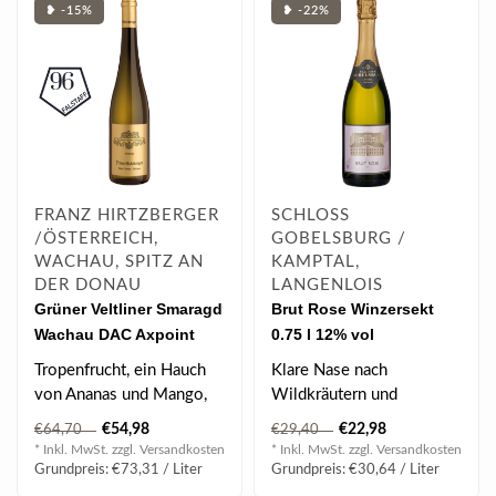
❥ -15%
❥ -22%
FRANZ HIRTZBERGER
SCHLOSS
/ÖSTERREICH,
GOBELSBURG /
WACHAU, SPITZ AN
KAMPTAL,
DER DONAU
LANGENLOIS
Grüner Veltliner Smaragd
Brut Rose Winzersekt
Wachau DAC Axpoint
0.75 l 12% vol
2024 0.75 l
Tropenfrucht, ein Hauch
Klare Nase nach
von Ananas und Mango,
Wildkräutern und
Nuancen von
Preiselbeeren, zartblumig
€54,98
€22,98
€64,70
€29,40
Wiesenkräutern.
und erfrischend; etw..
* Inkl. MwSt. zzgl.
Versandkosten
* Inkl. MwSt. zzgl.
Versandkosten
Grundpreis: €73,31 / Liter
Grundpreis: €30,64 / Liter
BE..