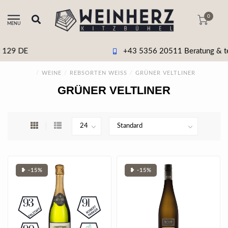
0
MENU
+43 5356 20511 Beratung & tel. Bestellung
/
WEINE
/
REBSORTEN WEISS
/
GRÜNER VELTLINER
GRÜNER VELTLINER
❥ -15%
❥ -15%