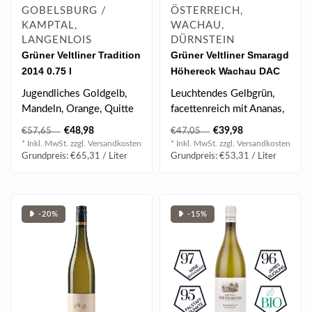
GOBELSBURG /
ÖSTERREICH,
KAMPTAL,
WACHAU,
LANGENLOIS
DÜRNSTEIN
Grüner Veltliner Tradition
Grüner Veltliner Smaragd
2014 0.75 l
Höhereck Wachau DAC
2022 0.75 l
Jugendliches Goldgelb,
Leuchtendes Gelbgrün,
Mandeln, Orange, Quitte
facettenreich mit Ananas,
& Nelken, nussige Würze,
Mango & Orangenzesten,
€48,98
€39,98
€57,65
€47,05
gehaltv..
saftige ..
* Inkl. MwSt. zzgl.
Versandkosten
* Inkl. MwSt. zzgl.
Versandkosten
Grundpreis: €65,31 / Liter
Grundpreis: €53,31 / Liter
❥ -20%
❥ -15%