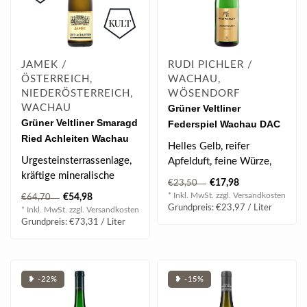
JAMEK /
RUDI PICHLER /
ÖSTERREICH,
WACHAU,
NIEDERÖSTERREICH,
WÖSENDORF
WACHAU
Grüner Veltliner
Grüner Veltliner Smaragd
Federspiel Wachau DAC
Ried Achleiten Wachau
2025 0.75 l
Helles Gelb, reifer
DAC 2020 0.75 l
Urgesteinsterrassenlage,
Apfelduft, feine Würze,
kräftige mineralische
differenzierte
€17,98
€23,50
Textur, brillantes Terroir
Vielschichtigkeit i..
* Inkl. MwSt. zzgl.
Versandkosten
€54,98
€64,70
Aroma..
Grundpreis: €23,97 / Liter
* Inkl. MwSt. zzgl.
Versandkosten
Grundpreis: €73,31 / Liter
❥ -22%
❥ -15%