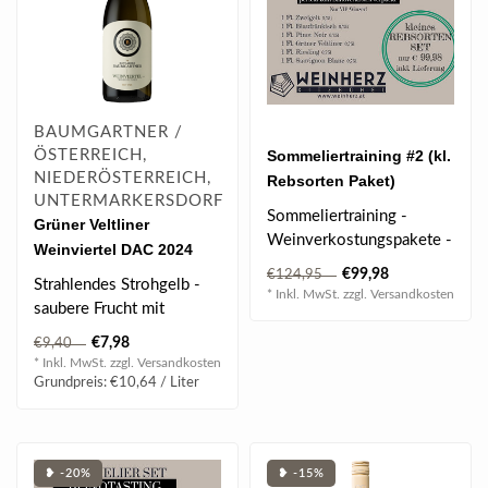
BAUMGARTNER /
ÖSTERREICH,
Sommeliertraining #2 (kl.
NIEDERÖSTERREICH,
Rebsorten Paket)
UNTERMARKERSDORF
Sommeliertraining -
Grüner Veltliner
Weinverkostungspakete -
Weinviertel DAC 2024
Weintraining
0.75 l
€99,98
€124,95
Strahlendes Strohgelb -
Speziell für den TSO..
* Inkl. MwSt. zzgl.
Versandkosten
saubere Frucht mit
angenehmer Würze -
€7,98
€9,40
saftig und spritz..
* Inkl. MwSt. zzgl.
Versandkosten
Grundpreis: €10,64 / Liter
❥ -20%
❥ -15%