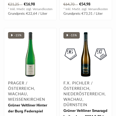
Tropenfrucht.
Mango.
€16,98
€54,98
€21,25
€64,70
* Inkl. MwSt. zzgl.
Versandkosten
* Inkl. MwSt. zzgl.
Versandkosten
BEWERTUNG:
Grundpreis: €22,64 / Liter
Grundpreis: €73,31 / Liter
| 95 Falst..
❥ -15%
❥ -15%
PRAGER /
F.X. PICHLER /
ÖSTERREICH,
ÖSTERREICH,
WACHAU,
NIEDERÖSTERREICH,
WEISSENKIRCHEN
WACHAU,
Grüner Veltliner Hinter
DÜRNSTEIN
Grüner Veltliner Smaragd
der Burg Federspiel