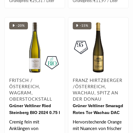
Grundpreis: €25,31 / Liter
Grundpreis: €11,97 / Liter
❥ -20%
❥ -15%
FRITSCH /
FRANZ HIRTZBERGER
ÖSTERREICH,
/ÖSTERREICH,
WAGRAM,
WACHAU, SPITZ AN
OBERSTOCKSTALL
DER DONAU
Grüner Veltliner Ried
Grüner Veltliner Smaragd
Steinberg BIO 2024 0.75 l
Rotes Tor Wachau DAC
2024 0.75 l
Cremig fein mit
Hervorstechende Orange
Anklängen von
mit Nuancen von frischer