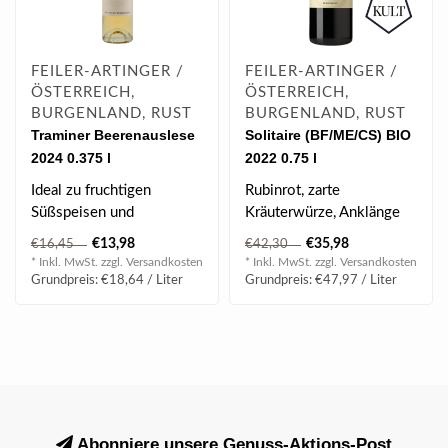
FEILER-ARTINGER /
FEILER-ARTINGER /
ÖSTERREICH,
ÖSTERREICH,
BURGENLAND, RUST
BURGENLAND, RUST
Traminer Beerenauslese
Solitaire (BF/ME/CS) BIO
2024 0.375 l
2022 0.75 l
Ideal zu fruchtigen
Rubinrot, zarte
Süßspeisen und
Kräuterwürze, Anklänge
Gänseleber.
von reifen Zwetschken,
€13,98
€35,98
€16,45
€42,30
tabakige Nuance..
* Inkl. MwSt. zzgl.
Versandkosten
* Inkl. MwSt. zzgl.
Versandkosten
Grundpreis: €18,64 / Liter
Grundpreis: €47,97 / Liter
Abonniere unsere Genuss-Aktions-Post