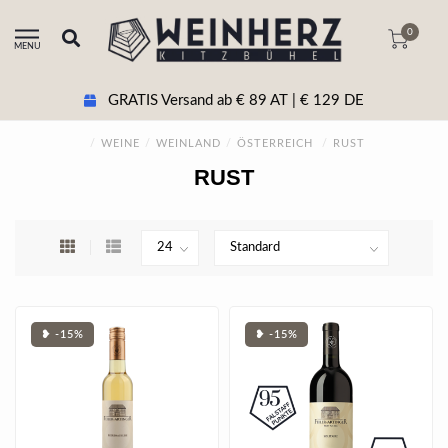
0
MENU
GRATIS Versand ab € 89 AT | € 129 DE
/
WEINE
/
WEINLAND
/
ÖSTERREICH
/
RUST
RUST
❥ -15%
❥ -15%