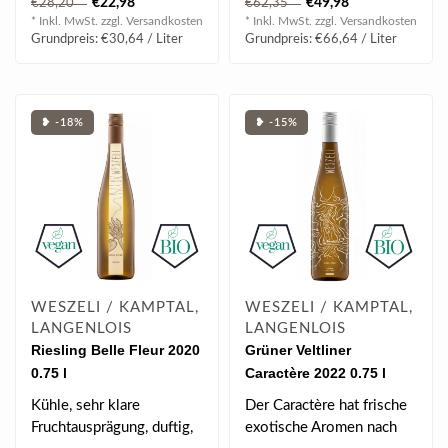
€22,98
€49,98
€28,20
€62,35
* Inkl. MwSt. zzgl.
Versandkosten
* Inkl. MwSt. zzgl.
Versandkosten
Grundpreis: €30,64 / Liter
Grundpreis: €66,64 / Liter
❥ -18%
❥ -15%
WESZELI / KAMPTAL,
WESZELI / KAMPTAL,
LANGENLOIS
LANGENLOIS
Riesling Belle Fleur 2020
Grüner Veltliner
0.75 l
Caractère 2022 0.75 l
Kühle, sehr klare
Der Caractère hat frische
Fruchtausprägung, duftig,
exotische Aromen nach