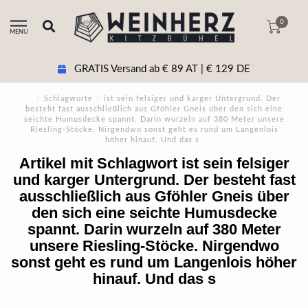
0
MENU
GRATIS Versand ab € 89 AT | € 129 DE
/
Schlagworte
/
ist sein felsiger und karger Untergrund. Der
besteht fast ausschließlich aus Gföhler Gneis über den sich eine
seichte Humusdecke spannt. Darin wurzeln auf 380 Meter unsere
Riesling-Stöcke. Nirgendwo sonst geht es rund um Langenlois
höher hinauf. Und das s
Artikel mit Schlagwort ist sein felsiger
und karger Untergrund. Der besteht fast
ausschließlich aus Gföhler Gneis über
den sich eine seichte Humusdecke
spannt. Darin wurzeln auf 380 Meter
unsere Riesling-Stöcke. Nirgendwo
sonst geht es rund um Langenlois höher
hinauf. Und das s