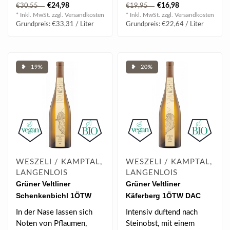
lebhaft und frisch,
Ananas und Mango aber
€24,98
€16,98
€30,55
€19,95
Weingartenpfir..
auch Krä..
* Inkl. MwSt. zzgl.
Versandkosten
* Inkl. MwSt. zzgl.
Versandkosten
Grundpreis: €33,31 / Liter
Grundpreis: €22,64 / Liter
❥ -19%
❥ -20%
WESZELI / KAMPTAL,
WESZELI / KAMPTAL,
LANGENLOIS
LANGENLOIS
Grüner Veltliner
Grüner Veltliner
Schenkenbichl 1ÖTW
Käferberg 1ÖTW DAC
DAC Reserve 2018 0.75 l
Reserve 2018 0.75 l
In der Nase lassen sich
Intensiv duftend nach
Noten von Pflaumen,
Steinobst, mit einem