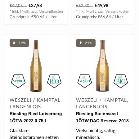
reifem Pfirsich und
Hauch von hellen
€37,98
€49,98
€47,05
€62,30
Ananas erkennen...
Blütennoten und dez..
* Inkl. MwSt. zzgl.
Versandkosten
* Inkl. MwSt. zzgl.
Versandkosten
Grundpreis: €50,64 / Liter
Grundpreis: €66,64 / Liter
❥ -19%
❥ -21%
WESZELI / KAMPTAL,
WESZELI / KAMPTAL,
LANGENLOIS
LANGENLOIS
Riesling Ried Loiserberg
Riesling Steinmassl
1ÖTW 2022 0.75 l
1ÖTW DAC Reserve 2018
0.75 l
Glasklare
Vielschichtig, saftig,
Steinobstaromen setzen
mineralisch.