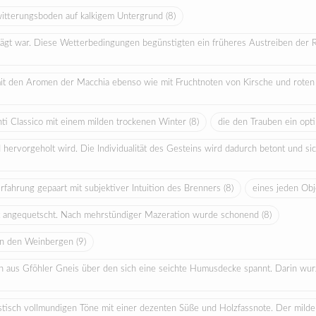
rwitterungsboden auf kalkigem Untergrund
(8)
rägt war. Diese Wetterbedingungen begünstigten ein früheres Austreiben der Re
 mit den Aromen der Macchia ebenso wie mit Fruchtnoten von Kirsche und roten
ti Classico mit einem milden trockenen Winter
(8)
die den Trauben ein op
hervorgeholt wird. Die Individualität des Gesteins wird dadurch betont und sich
Erfahrung gepaart mit subjektiver Intuition des Brenners
(8)
eines jeden Obj
ht angequetscht. Nach mehrstündiger Mazeration wurde schonend
(8)
n in den Weinbergen
(9)
ßlich aus Gföhler Gneis über den sich eine seichte Humusdecke spannt. Darin w
istisch vollmundigen Töne mit einer dezenten Süße und Holzfassnote. Der mild