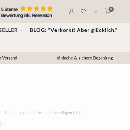
0
SELLER
BLOG: "Verkorkt! Aber glücklich."
r Versand
einfache & sichere Bezahlung
em Bildhauer zu schöpferischen Höhenflügen
(10)
)