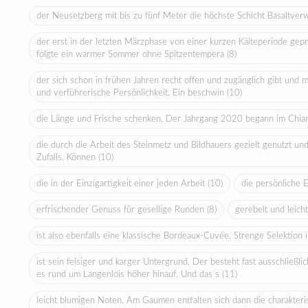
der Neusetzberg mit bis zu fünf Meter die höchste Schicht Basaltve
der erst in der letzten Märzphase von einer kurzen Kälteperiode gep
folgte ein warmer Sommer ohne Spitzentempera
(8)
der sich schon in frühen Jahren recht offen und zugänglich gibt und
und verführerische Persönlichkeit. Ein beschwin
(10)
die Länge und Frische schenken. Der Jahrgang 2020 begann im Chian
die durch die Arbeit des Steinmetz und Bildhauers gezielt genutzt und 
Zufalls. Können
(10)
die in der Einzigartigkeit einer jeden Arbeit
(10)
die persönliche 
erfrischender Genuss für gesellige Runden
(8)
gerebelt und leic
ist also ebenfalls eine klassische Bordeaux-Cuvée. Strenge Selektio
ist sein felsiger und karger Untergrund. Der besteht fast ausschlie
es rund um Langenlois höher hinauf. Und das s
(11)
leicht blumigen Noten. Am Gaumen entfalten sich dann die charakter