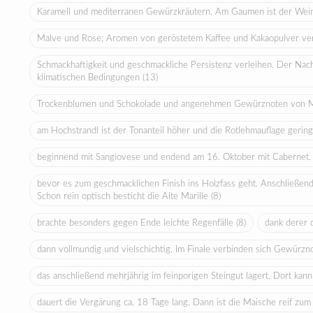
Karamell und mediterranen Gewürzkräutern. Am Gaumen ist der Wei
Malve und Rose; Aromen von geröstetem Kaffee und Kakaopulver verv
Schmackhaftigkeit und geschmackliche Persistenz verleihen. Der Nac
klimatischen Bedingungen
(13)
Trockenblumen und Schokolade und angenehmen Gewürznoten von M
am Hochstrandl ist der Tonanteil höher und die Rotlehmauflage gerin
beginnend mit Sangiovese und endend am 16. Oktober mit Cabernet
bevor es zum geschmacklichen Finish ins Holzfass geht. Anschließend 
Schon rein optisch besticht die Alte Marille
(8)
brachte besonders gegen Ende leichte Regenfälle
(8)
dank derer 
dann vollmundig und vielschichtig. Im Finale verbinden sich Gewür
das anschließend mehrjährig im feinporigen Steingut lagert. Dort kan
dauert die Vergärung ca. 18 Tage lang. Dann ist die Maische reif zu