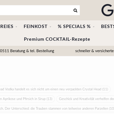
REIES
FEINKOST
% SPECIALS %
BEST
Premium COCKTAIL-Rezepte
511 Beratung & tel. Bestellung
schneller & versicherte
ad Vodka handelt es sich nicht um einen neu verpackten Crystal Head
(11)
n Aprikose und Pfirsich in Sirup
(13)
Geschick und Kreativität verhelfen d
lich. Der Unterschied: die Trauben stammen von teilweise anderen Parzellen
(10