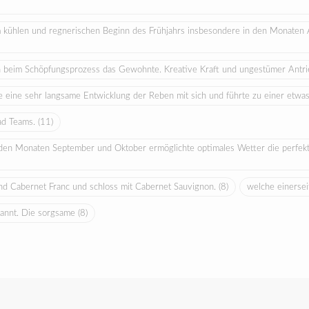
em kühlen und regnerischen Beginn des Frühjahrs insbesondere in den Monate
 beim Schöpfungsprozess das Gewohnte. Kreative Kraft und ungestümer Antrie
e eine sehr langsame Entwicklung der Reben mit sich und führte zu einer etwa
ead Teams.
(11)
den Monaten September und Oktober ermöglichte optimales Wetter die perfekte 
nd Cabernet Franc und schloss mit Cabernet Sauvignon.
(8)
welche einersei
brannt. Die sorgsame
(8)