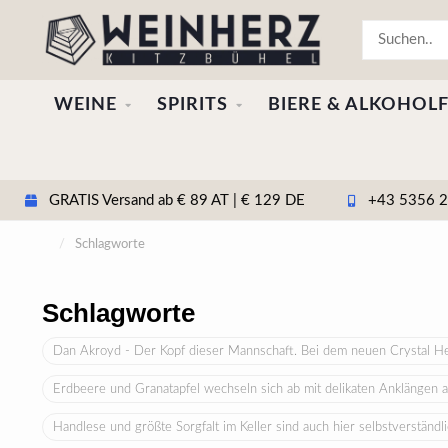
WEINE
SPIRITS
BIERE & ALKOHOLF
GRATIS Versand ab € 89 AT | € 129 DE
+43 5356 20
/
Schlagworte
Schlagworte
Dan Akroyd - Der Kopf dieser Mannschaft. Bei dem neuen Crystal He
Erdbeere und Granatapfel wechseln sich ab mit delikaten Anklängen a
Handlese und größte Sorgfalt im Keller sind auch hier selbstverständ