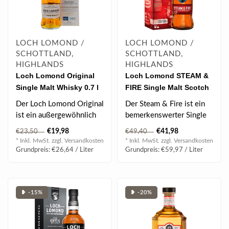
LOCH LOMOND /
LOCH LOMOND /
SCHOTTLAND,
SCHOTTLAND,
HIGHLANDS
HIGHLANDS
Loch Lomond Original
Loch Lomond STEAM &
Single Malt Whisky 0.7 l
FIRE Single Malt Scotch
40% vol
Whisky 0.7 l 46% vol
Der Loch Lomond Original
Der Steam & Fire ist ein
ist ein außergewöhnlich
bemerkenswerter Single
weicher, vollmundiger und
Malt Whisky, der in stark
€19,98
€41,98
€23,50
€49,40
lei..
verkoh..
* Inkl. MwSt. zzgl.
Versandkosten
* Inkl. MwSt. zzgl.
Versandkosten
Grundpreis: €26,64 / Liter
Grundpreis: €59,97 / Liter
❥ -15%
❥ -20%