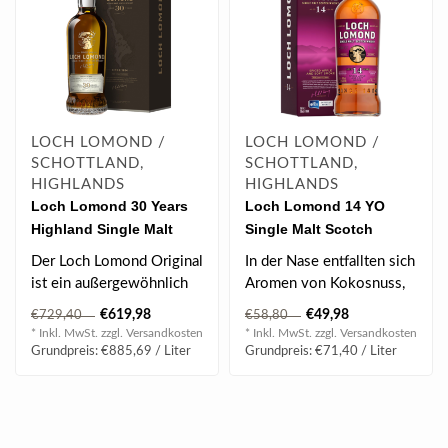
LOCH LOMOND /
LOCH LOMOND /
SCHOTTLAND,
SCHOTTLAND,
HIGHLANDS
HIGHLANDS
Loch Lomond 30 Years
Loch Lomond 14 YO
Highland Single Malt
Single Malt Scotch
Whisky 0.7 l 47% vol
Whisky in GB 0.7 l 46%
Der Loch Lomond Original
In der Nase entfallten sich
vol
ist ein außergewöhnlich
Aromen von Kokosnuss,
weicher, vollmundiger und
grüner Apfel und Birne,
€619,98
€49,98
€729,40
€58,80
lei..
Zimt ..
* Inkl. MwSt. zzgl.
Versandkosten
* Inkl. MwSt. zzgl.
Versandkosten
Grundpreis: €885,69 / Liter
Grundpreis: €71,40 / Liter