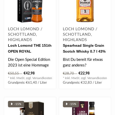
LOCH LOMOND /
LOCH LOMOND /
SCHOTTLAND,
SCHOTTLAND,
HIGHLANDS
HIGHLANDS
Loch Lomond THE 151th
Spearhead Single Grain
OPEN ROYAL
Scotch Whisky 0.7 l 43%
LIVERPOOL Special
vol
Die Open Special Edition
Bist Du bereit für etwas
Edition 2023 Single Malt
2023 ist eine Hommage
ganz anderes?
Whisky 0.7 l 46% vol
an unsere Partnerschaft
Spearhead ist ein Single
€42,98
€22,98
€50,55
€28,70
mit The O..
Grain Whisky ..
* Inkl. MwSt. zzgl.
Versandkosten
* Inkl. MwSt. zzgl.
Versandkosten
Grundpreis: €61,40 / Liter
Grundpreis: €32,83 / Liter
❥ -15%
❥ -15%