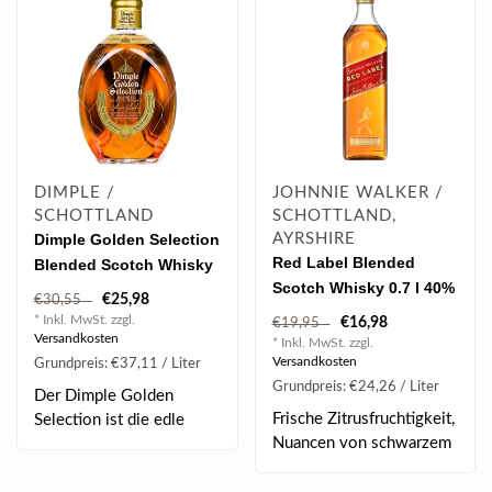
DIMPLE /
JOHNNIE WALKER /
SCHOTTLAND
SCHOTTLAND,
Dimple Golden Selection
AYRSHIRE
Red Label Blended
Blended Scotch Whisky
Scotch Whisky 0.7 l 40%
0.7 l 40% vol
€25,98
€30,55
vol
* Inkl. MwSt. zzgl.
€16,98
€19,95
Versandkosten
* Inkl. MwSt. zzgl.
Versandkosten
Grundpreis: €37,11 / Liter
Grundpreis: €24,26 / Liter
Der Dimple Golden
Frische Zitrusfruchtigkeit,
Selection ist die edle
Nuancen von schwarzem
Verbindung von Whis..
Pfeffer & ..