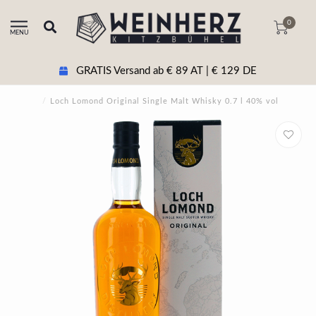
0
MENU
GRATIS Versand ab € 89 AT | € 129 DE
/
Loch Lomond Original Single Malt Whisky 0.7 l 40% vol