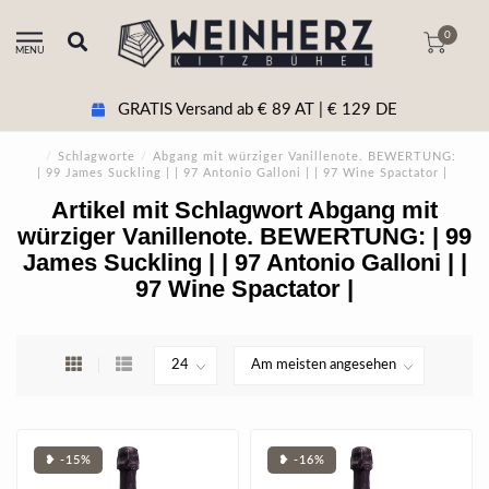
0
MENU
GRATIS Versand ab € 89 AT | € 129 DE
/
Schlagworte
/
Abgang mit würziger Vanillenote. BEWERTUNG:
| 99 James Suckling | | 97 Antonio Galloni | | 97 Wine Spactator |
Artikel mit Schlagwort Abgang mit
würziger Vanillenote. BEWERTUNG: | 99
James Suckling | | 97 Antonio Galloni | |
97 Wine Spactator |
❥ -15%
❥ -16%