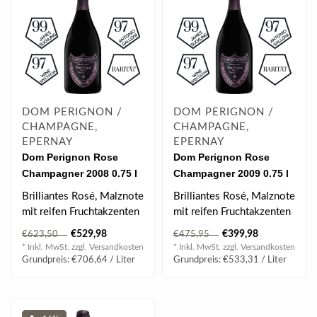
DOM PERIGNON /
DOM PERIGNON /
CHAMPAGNE,
CHAMPAGNE,
EPERNAY
EPERNAY
Dom Perignon Rose
Dom Perignon Rose
Champagner 2008 0.75 l
Champagner 2009 0.75 l
12.5% vol
12.5% vol
Brilliantes Rosé, Malznote
Brilliantes Rosé, Malznote
mit reifen Fruchtakzenten
mit reifen Fruchtakzenten
wie Nektarine und
wie Nektarine und
€529,98
€399,98
€623,50
€475,95
Walderdb..
Walderdb..
* Inkl. MwSt. zzgl.
Versandkosten
* Inkl. MwSt. zzgl.
Versandkosten
Grundpreis: €706,64 / Liter
Grundpreis: €533,31 / Liter