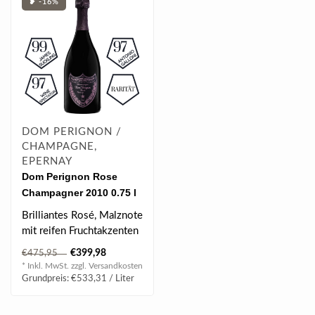
❥ -16%
DOM PERIGNON /
CHAMPAGNE,
EPERNAY
Dom Perignon Rose
Champagner 2010 0.75 l
12.5% vol
Brilliantes Rosé, Malznote
mit reifen Fruchtakzenten
wie Nektarine und
€399,98
€475,95
Walderdb..
* Inkl. MwSt. zzgl.
Versandkosten
Grundpreis: €533,31 / Liter