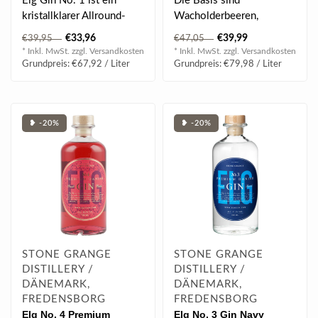
Elg Gin No. 1 ist ein
Die Basis sind
kristallklarer Allround-
Wacholderbeeren,
Gin. Die Basis sind
Koriandersamen und
€33,96
€39,99
€39,95
€47,05
Wacholderbeere..
dänische Karotten. Hinzu
* Inkl. MwSt. zzgl.
Versandkosten
* Inkl. MwSt. zzgl.
Versandkosten
kom..
Grundpreis: €67,92 / Liter
Grundpreis: €79,98 / Liter
❥ -20%
❥ -20%
STONE GRANGE
STONE GRANGE
DISTILLERY /
DISTILLERY /
DÄNEMARK,
DÄNEMARK,
FREDENSBORG
FREDENSBORG
Elg No. 4 Premium
Elg No. 3 Gin Navy