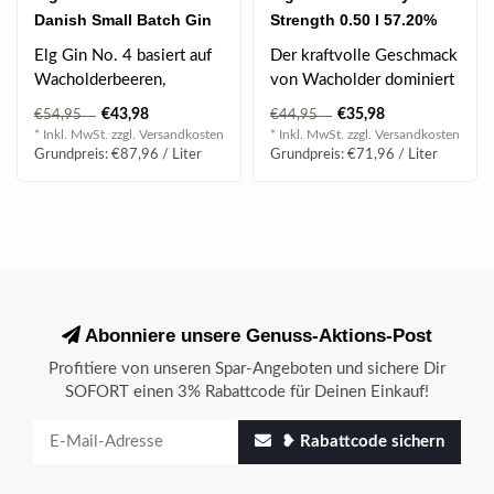
Danish Small Batch Gin
Strength 0.50 l 57.20%
0.50 l 46.50% vol
vol
Elg Gin No. 4 basiert auf
Der kraftvolle Geschmack
Wacholderbeeren,
von Wacholder dominiert
Koriandersamen und
im kristallklaren Elg No.
€43,98
€35,98
€54,95
€44,95
Karotten, enthält..
3, e..
* Inkl. MwSt. zzgl.
Versandkosten
* Inkl. MwSt. zzgl.
Versandkosten
Grundpreis: €87,96 / Liter
Grundpreis: €71,96 / Liter
Abonniere unsere Genuss-Aktions-Post
Profitiere von unseren Spar-Angeboten und sichere Dir
SOFORT einen 3% Rabattcode für Deinen Einkauf!
❥ Rabattcode sichern