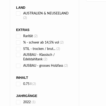
LAND
AUSTRALIEN & NEUSEELAND
(2)
EXTRAS
Rarität
(2)
% - schwer ab 14,5% vol
(2)
STIL - trocken / brut...
(2)
AUSBAU - Klassisch /
Edelstahltank
(2)
AUSBAU - grosses Holzfass
(2)
INHALT
0.75 l
(2)
JAHRGÄNGE
2022
(1)