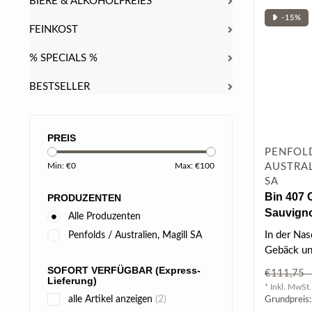
BIERE & ALKOHOLFREIES
❥ -15%
FEINKOST
% SPECIALS %
BESTSELLER
PREIS
PENFOLD
AUSTRAL
Min: €
0
Max: €
100
SA
Bin 407 
PRODUZENTEN
Sauvigno
Alle Produzenten
In der Nas
Penfolds / Australien, Magill SA
Gebäck u
Roggenbro
SOFORT VERFÜGBAR (Express-
€111,7
Lieferung)
mediterran
* Inkl. MwSt.
alle Artikel anzeigen
(2)
Grundpreis: