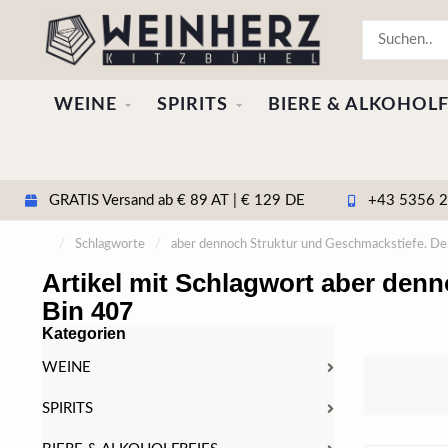
WEINE
SPIRITS
BIERE & ALKOHOLF
GRATIS Versand ab € 89 AT | € 129 DE
+43 5356 20
/
Schlagworte
/
aber dennoch Struktur und Geschmackstiefe. Der
Artikel mit Schlagwort aber den
Bin 407
Kategorien
WEINE
SPIRITS