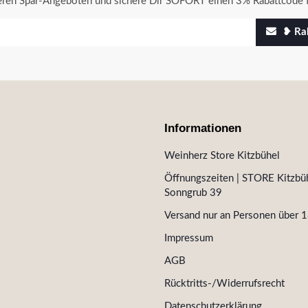
seren Spar-Angeboten und sichere Dir SOFORT einen 3% Rabattcode f
❥ Rab
Informationen
Weinherz Store Kitzbühel
Öffnungszeiten | STORE Kitzbüh
Sonngrub 39
Versand nur an Personen über 1
Impressum
AGB
Rücktritts-/Widerrufsrecht
Datenschutzerklärung