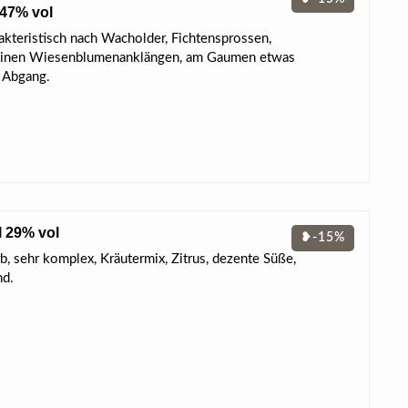
 47% vol
rakteristisch nach Wacholder, Fichtensprossen,
 feinen Wiesenblumenanklängen, am Gaumen etwas
r Abgang.
l 29% vol
❥-15%
b, sehr komplex, Kräutermix, Zitrus, dezente Süße,
nd.