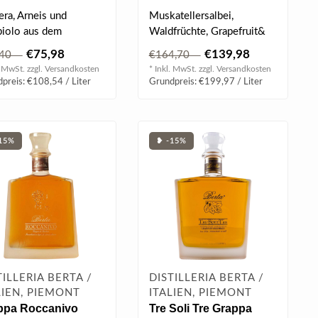
era, Arneis und
Muskatellersalbei,
iolo aus dem
Waldfrüchte, Grapefruit&
baugebiet Monte
Vanille in der Nase, am
€75,98
€139,98
,40
€164,70
o, werden in diesem..
Gaumen reic..
. MwSt. zzgl.
Versandkosten
* Inkl. MwSt. zzgl.
Versandkosten
preis: €108,54 / Liter
Grundpreis: €199,97 / Liter
15%
❥ -15%
TILLERIA BERTA /
DISTILLERIA BERTA /
LIEN, PIEMONT
ITALIEN, PIEMONT
ppa Roccanivo
Tre Soli Tre Grappa