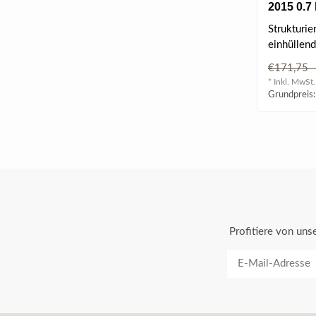
2015 0.7 
Strukturier
einhüllend
großen Per
€171,7
breit ge..
* Inkl. MwSt.
Grundpreis:
Profitiere von un