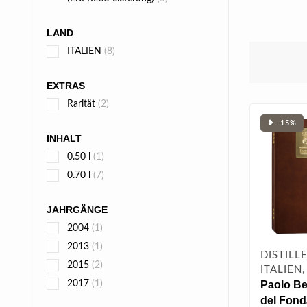
LAND
ITALIEN
(8)
EXTRAS
Rarität
(2)
❥ -15%
INHALT
0.50 l
(1)
0.70 l
(7)
JAHRGÄNGE
2004
(1)
2013
(1)
DISTILL
2015
(2)
ITALIEN
Paolo Be
2017
(1)
del Fond