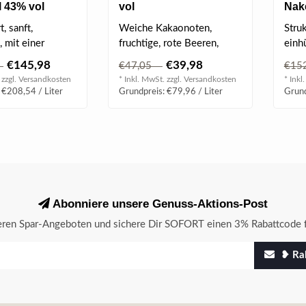
l 43% vol
vol
Nake
t, sanft,
Weiche Kakaonoten,
Struk
, mit einer
fruchtige, rote Beeren,
einhü
sönlichkeit. Im
elegant & weich, mit
groß
€145,98
€39,98
5
€47,05
€15
Fruchttönen & c..
breit
 zzgl.
Versandkosten
* Inkl. MwSt. zzgl.
Versandkosten
* Inkl
 €208,54 / Liter
Grundpreis: €79,96 / Liter
Grund
Abonniere unsere Genuss-Aktions-Post
seren Spar-Angeboten und sichere Dir SOFORT einen 3% Rabattcode f
❥ Rab