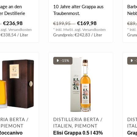
l 43% vol
age an den
10 Jahre alter Grappa aus
Barb
r Destillerie
Traubenmost.
Nebb
a steht dieser
Weinig nach dunklen
Wein
€236,98
€169,98
0
€199,95
€89
..
Früchten & Gewürze..
Acut
 zzgl.
Versandkosten
* Inkl. MwSt. zzgl.
Versandkosten
* Inkl
 €338,54 / Liter
Grundpreis: €242,83 / Liter
Grund
❥ -15%
❥ -
ERIA BERTA /
DISTILLERIA BERTA /
DIS
, PIEMONT
ITALIEN, PIEMONT
ITA
Roccanivo
Elisi Grappa 0.5 l 43%
Gra