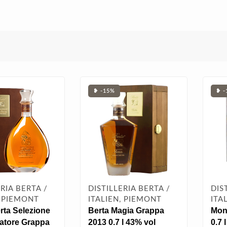
❥ -15%
❥ -
ERIA BERTA /
DISTILLERIA BERTA /
DIS
, PIEMONT
ITALIEN, PIEMONT
ITA
rta Selezione
Berta Magia Grappa
Mon
atore Grappa
2013 0.7 l 43% vol
0.7 