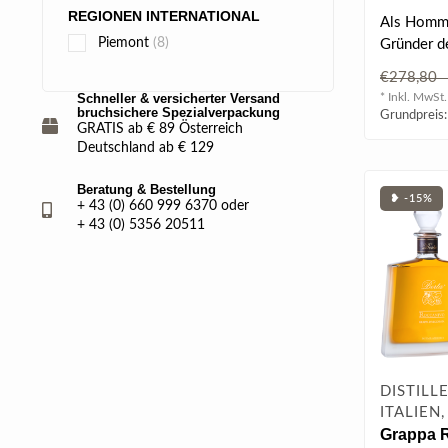
2004 0.7 
REGIONEN INTERNATIONAL
Als Homm
Piemont
(8)
Gründer de
Paolo Bert
€278,8
lange gerei
* Inkl. MwSt.
Schneller & versicherter Versand
bruchsichere Spezialverpackung
Grundpreis:
GRATIS ab € 89 Österreich
Deutschland ab € 129
Beratung & Bestellung
❥ -15%
+ 43 (0) 660 999 6370 oder
+ 43 (0) 5356 20511
DISTILL
ITALIEN
Grappa 