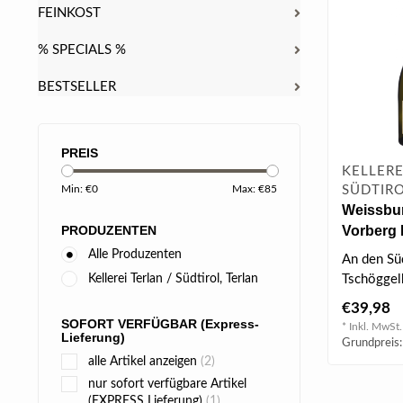
FEINKOST
% SPECIALS %
BESTSELLER
PREIS
KELLERE
SÜDTIRO
Min: €
0
Max: €
85
Weissbu
Vorberg 
PRODUZENTEN
0.75 l
Alle Produzenten
An den Sü
Tschöggel
Kellerei Terlan / Südtirol, Terlan
Terlaner 
€39,98
sonnen..
SOFORT VERFÜGBAR (Express-
* Inkl. MwSt.
Lieferung)
Grundpreis:
alle Artikel anzeigen
(2)
nur sofort verfügbare Artikel
(EXPRESS Lieferung)
(1)