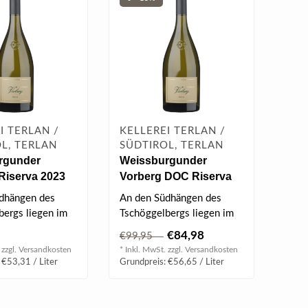
I TERLAN /
KELLEREI TERLAN /
L, TERLAN
SÜDTIROL, TERLAN
rgunder
Weissburgunder
Riserva 2023
Vorberg DOC Riserva
2020 Magnum 1.5 l
dhängen des
An den Südhängen des
bergs liegen im
Tschöggelbergs liegen im
DOC-Gebiet sehr
Terlaner DOC-Gebiet sehr
€84,98
€99,95
sonnen..
 zzgl.
Versandkosten
* Inkl. MwSt. zzgl.
Versandkosten
 €53,31 / Liter
Grundpreis: €56,65 / Liter