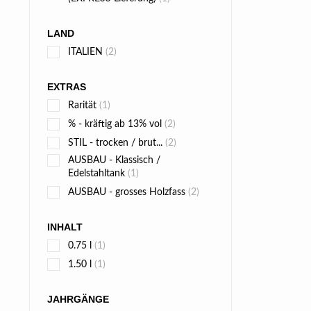
LAND
ITALIEN
(2)
EXTRAS
Rarität
(1)
% - kräftig ab 13% vol
(2)
STIL - trocken / brut...
(2)
AUSBAU - Klassisch /
Edelstahltank
(1)
AUSBAU - grosses Holzfass
(2)
INHALT
0.75 l
(1)
1.50 l
(1)
JAHRGÄNGE