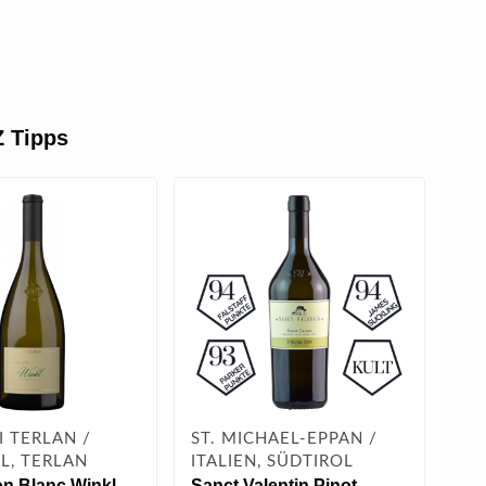
 Tipps
I TERLAN /
ST. MICHAEL-EPPAN /
KE
L, TERLAN
ITALIEN, SÜDTIROL
SÜ
n Blanc Winkl
Sanct Valentin Pinot
Ter