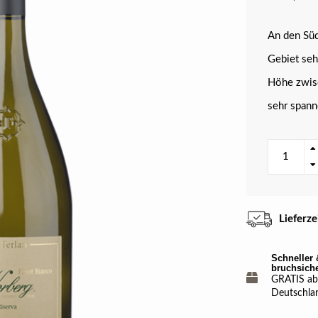
An den Süd
Gebiet seh
Höhe zwis
sehr span
Lieferz
Schneller 
bruchsich
GRATIS ab 
Deutschla