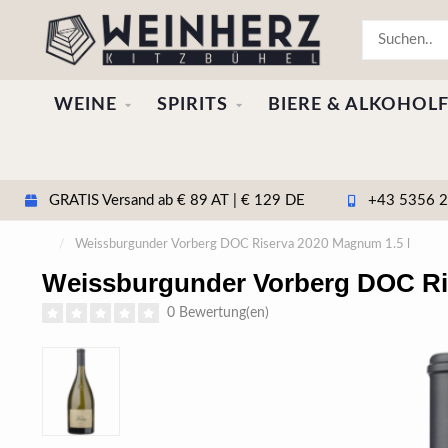
WEINE
SPIRITS
BIERE & ALKOHOLF
GRATIS Versand ab € 89 AT | € 129 DE
+43 5356 20
/
Weissburgunder Vorberg DOC Riserva 2020 Magnum 1.5 l
Weissburgunder Vorberg DOC Ri
0 Bewertung(en)