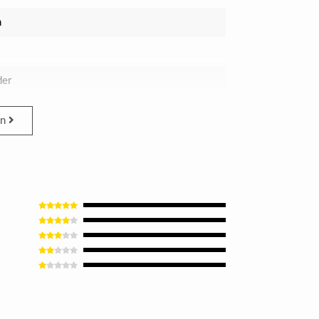
n
der
en