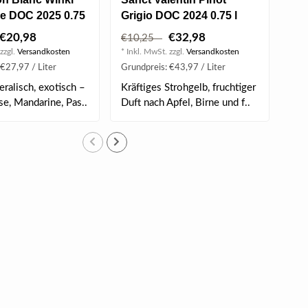
ge DOC 2025 0.75
Grigio DOC 2024 0.75 l
(WB
DOC
€20,98
€32,98
€10,25
€2
zzgl.
Versandkosten
* Inkl. MwSt. zzgl.
Versandkosten
* Ink
€27,97 / Liter
Grundpreis: €43,97 / Liter
Grun
eralisch, exotisch –
Kräftiges Strohgelb, fruchtiger
Ent
se, Mandarine, Pas..
Duft nach Apfel, Birne und f..
Cla
Cuv