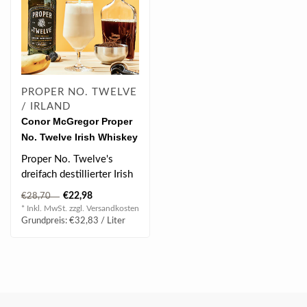
PROPER NO. TWELVE
/ IRLAND
Conor McGregor Proper
No. Twelve Irish Whiskey
0.7 l 40% vol
Proper No. Twelve's
dreifach destillierter Irish
Whiskey ist eine ultra-
€22,98
€28,70
sanfte M..
* Inkl. MwSt. zzgl.
Versandkosten
Grundpreis: €32,83 / Liter