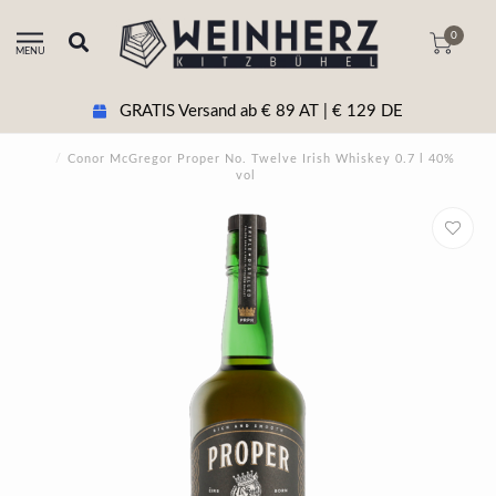
0
MENU
GRATIS Versand ab € 89 AT | € 129 DE
/
Conor McGregor Proper No. Twelve Irish Whiskey 0.7 l 40%
vol