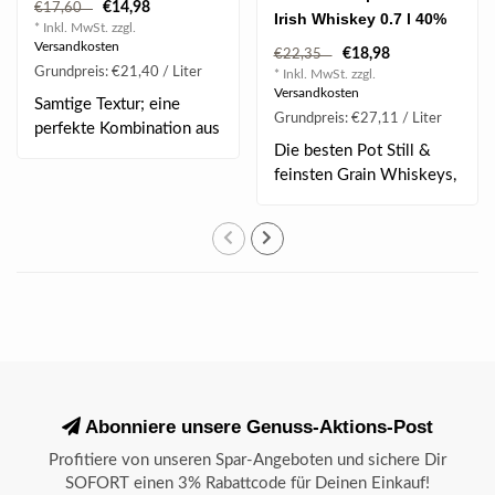
€14,98
€17,60
Irish Whiskey 0.7 l 40%
* Inkl. MwSt. zzgl.
vol
Versandkosten
€18,98
€22,35
Grundpreis: €21,40 / Liter
* Inkl. MwSt. zzgl.
Versandkosten
Samtige Textur; eine
Grundpreis: €27,11 / Liter
perfekte Kombination aus
Die besten Pot Still &
cremiger Sahne..
feinsten Grain Whiskeys,
diese dreifa..
Abonniere unsere Genuss-Aktions-Post
Profitiere von unseren Spar-Angeboten und sichere Dir
SOFORT einen 3% Rabattcode für Deinen Einkauf!