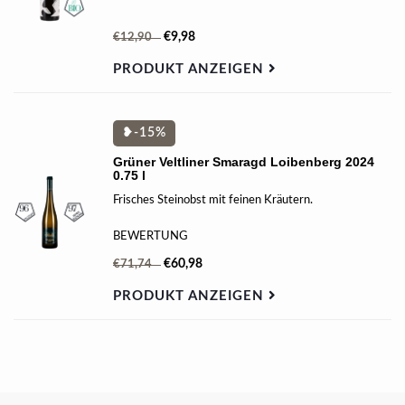
€9,98
€12,90
PRODUKT ANZEIGEN
❥-15%
Grüner Veltliner Smaragd Loibenberg 2024
0.75 l
Frisches Steinobst mit feinen Kräutern.
BEWERTUNG
| 97 James Suckling |
€60,98
€71,74
| 97 Falstaff |
PRODUKT ANZEIGEN