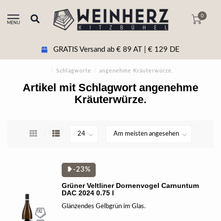
0
MENU
GRATIS Versand ab € 89 AT | € 129 DE
/
Schlagworte
/
angenehme Kräuterwürze.
Artikel mit Schlagwort angenehme
Kräuterwürze.
❥-23%
Grüner Veltliner Dornenvogel Carnuntum
DAC 2024 0.75 l
Glänzendes Gelbgrün im Glas.