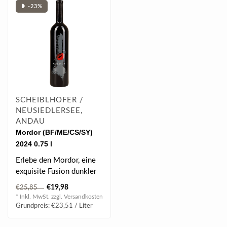
❥ -23%
SCHEIBLHOFER /
NEUSIEDLERSEE,
ANDAU
Mordor (BF/ME/CS/SY)
2024 0.75 l
Erlebe den Mordor, eine
exquisite Fusion dunkler
Beerenaromen mit
€19,98
€25,85
rauchigen und ..
* Inkl. MwSt. zzgl.
Versandkosten
Grundpreis: €23,51 / Liter