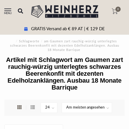
0
MENU
GRATIS Versand ab € 89 AT | € 129 DE
/
Schlagworte
/
am Gaumen zart rauchig-würzig unterlegtes
schwarzes Beerenkonfit mit dezenten Edelholzanklängen. Ausbau
18 Monate Barrique
Artikel mit Schlagwort am Gaumen zart
rauchig-würzig unterlegtes schwarzes
Beerenkonfit mit dezenten
Edelholzanklängen. Ausbau 18 Monate
Barrique