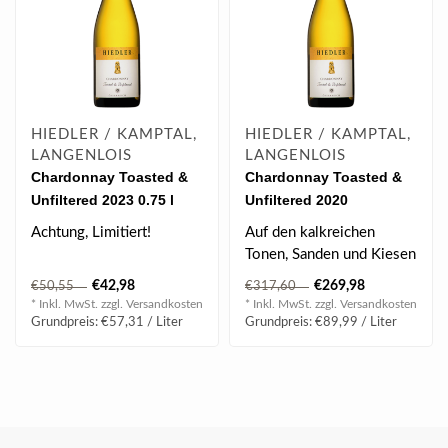
HIEDLER / KAMPTAL,
HIEDLER / KAMPTAL,
LANGENLOIS
LANGENLOIS
Chardonnay Toasted &
Chardonnay Toasted &
Unfiltered 2023 0.75 l
Unfiltered 2020
Jeroboam 3.00 l
Achtung, Limitiert!
Auf den kalkreichen
Tonen, Sanden und Kiesen
Auf den kalkreichen
des Kamptals gedeihen
€42,98
€269,98
€50,55
€317,60
Tonen, Sanden und Kiesen
erstklassige ..
* Inkl. MwSt. zzgl.
Versandkosten
* Inkl. MwSt. zzgl.
Versandkosten
des Kamptals..
Grundpreis: €57,31 / Liter
Grundpreis: €89,99 / Liter