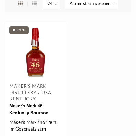
❥ -20%
MAKER'S MARK
DISTILLERY / USA,
KENTUCKY
Maker's Mark 46
Kentucky Bourbon
Whisky 0.7 l 47% vol
Maker's Mark "46" reift,
im Gegensatz zum
normalen Maker‘s Mark,