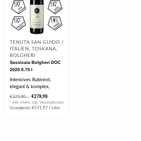
TENUTA SAN GUIDO /
ITALIEN, TOSKANA,
BOLGHERI
Sassicaia Bolgheri DOC
2020 0.75 l
Intensives Rubinrot,
elegant & komplex,
kraftvoll, tolle Balance,
€278,98
€329,40
schön integri..
* Inkl. MwSt. zzgl.
Versandkosten
Grundpreis: €371,97 / Liter