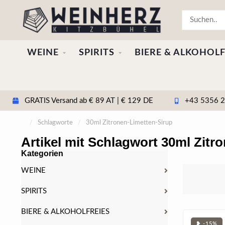
WEINE
SPIRITS
BIERE & ALKOHOLF
GRATIS Versand ab € 89 AT | € 129 DE
+43 5356 20
/
Schlagworte
/
30ml Zitronen-Limetten-Sirup
Artikel mit Schlagwort 30ml Zitr
Kategorien
WEINE
SPIRITS
BIERE & ALKOHOLFREIES
❥ -15%