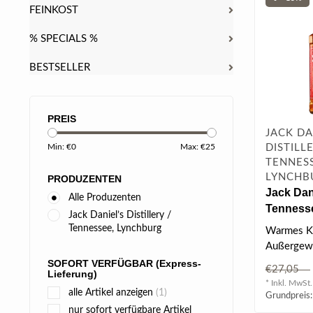
FEINKOST
% SPECIALS %
BESTSELLER
PREIS
JACK DA
DISTILLE
Min: €
0
Max: €
25
TENNESS
LYNCHB
PRODUZENTEN
Jack Dan
Alle Produzenten
Tennesse
Jack Daniel’s Distillery /
Cinnamo
Tennessee, Lynchburg
Warmes Ka
Whisky-L
Außergewö
vol
zart.
SOFORT VERFÜGBAR (Express-
€27,05
Lieferung)
* Inkl. MwSt.
alle Artikel anzeigen
(1)
Grundpreis:
nur sofort verfügbare Artikel