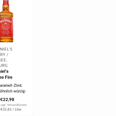
NIEL’S
RY /
EE,
URG
iel's
e Fire
n Spice
ramell-Zimt.
ikör 0.7 l 35 %
hnlich würzig-
€22,98
 zzgl.
Versandkosten
 €32,83 / Liter