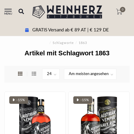
0
MENU
GRATIS Versand ab € 89 AT | € 129 DE
/
Schlagworte
/
1863
Artikel mit Schlagwort 1863
❥ -15%
❥ -15%