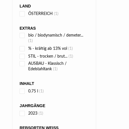
LAND
ÖSTERREICH
(1)
EXTRAS
bio / biodynamisch / demeter...
(1)
% - kräftig ab 13% vol
(1)
STIL - trocken / brut...
(1)
AUSBAU - Klassisch /
Edelstahltank
(1)
INHALT
0.75 l
(1)
JAHRGÄNGE
2023
(1)
REBSORTEN WEISS