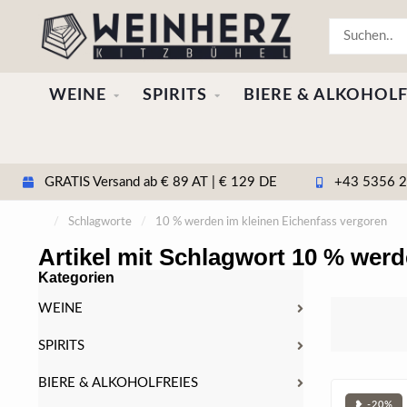
WEINE
SPIRITS
BIERE & ALKOHOLF
GRATIS Versand ab € 89 AT | € 129 DE
+43 5356 20
/
Schlagworte
/
10 % werden im kleinen Eichenfass vergoren
Artikel mit Schlagwort 10 % wer
Kategorien
WEINE
SPIRITS
BIERE & ALKOHOLFREIES
❥ -20%