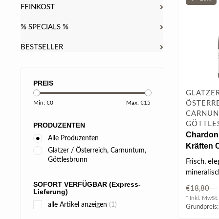
FEINKOST
% SPECIALS %
BESTSELLER
PREIS
GLATZER
ÖSTERRE
Min: €
0
Max: €
15
CARNUN
GÖTTLE
PRODUZENTEN
Chardon
Alle Produzenten
Kräften
Glatzer / Österreich, Carnuntum,
DAC 2023
Göttlesbrunn
Frisch, el
mineralisc
Limette u
SOFORT VERFÜGBAR (Express-
€18,80
Lieferung)
mit sa..
* Inkl. MwSt.
alle Artikel anzeigen
(1)
Grundpreis: