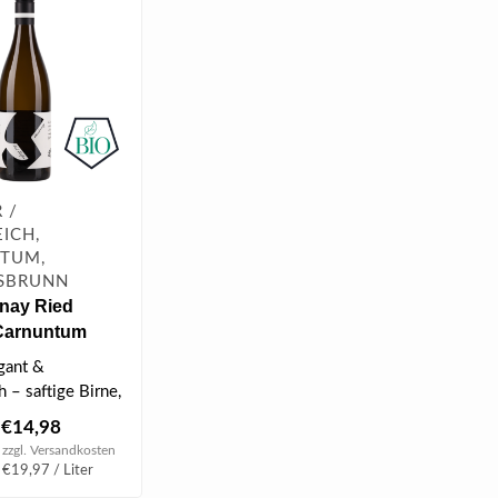
 /
ICH,
TUM,
SBRUNN
nay Ried
 Carnuntum
 0.75 l
egant &
h – saftige Birne,
nd feine Würze
€14,98
 zzgl.
Versandkosten
 €19,97 / Liter