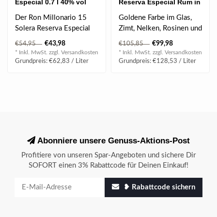
Especial 0.7 l 40% vol
Reserva Especial Rum in
Box 0.7 l 40% vol
Der Ron Millonario 15
Goldene Farbe im Glas,
Solera Reserva Especial
Zimt, Nelken, Rosinen und
schmückt sich im Aroma
Schokoladenuancen in der
€43,98
€99,98
€54,95
€105,85
mit viel F..
Nase, ..
* Inkl. MwSt. zzgl.
Versandkosten
* Inkl. MwSt. zzgl.
Versandkosten
Grundpreis: €62,83 / Liter
Grundpreis: €128,53 / Liter
Abonniere unsere Genuss-Aktions-Post
Profitiere von unseren Spar-Angeboten und sichere Dir
SOFORT einen 3% Rabattcode für Deinen Einkauf!
❥ Rabattcode sichern